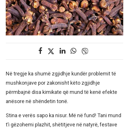
Në tregje ka shumë zgjidhje kundër problemit të
mushkonjave por zakonisht këto zgjidhje
përmbajnë disa kimikate që mund të kenë efekte
anësore në shëndetin tonë.
Stina e verës sapo ka nisur. Më në fund! Tani mund
t’i gëzohemi plazhit, shëtitjeve në natyrë, festave