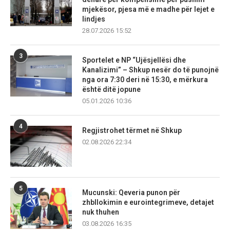
mjekësor, pjesa më e madhe për lejet e
lindjes
28.07.2026 15:52
3
Sportelet e NP “Ujësjellësi dhe
Kanalizimi” – Shkup nesër do të punojnë
nga ora 7:30 deri në 15:30, e mërkura
është ditë jopune
05.01.2026 10:36
4
Regjistrohet tërmet në Shkup
02.08.2026 22:34
5
Mucunski: Qeveria punon për
zhbllokimin e eurointegrimeve, detajet
nuk thuhen
03.08.2026 16:35