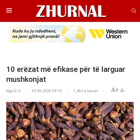
10 erëzat më efikase për të larguar
mushkonjat
A+
A-
Nga
D. V.
03.06.2026 09:16
1,463
e lexuar