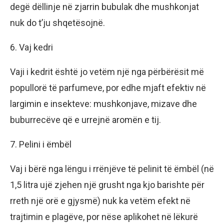
degë dëllinje në zjarrin bubulak dhe mushkonjat
nuk do t’ju shqetësojnë.
6. Vaj kedri
Vaji i kedrit është jo vetëm një nga përbërësit më
popullorë të parfumeve, por edhe mjaft efektiv në
largimin e insekteve: mushkonjave, mizave dhe
buburrecëve që e urrejnë aromën e tij.
7. Pelini i ëmbël
Vaj i bërë nga lëngu i rrënjëve të pelinit të ëmbël (në
1,5 litra ujë zjehen një grusht nga kjo barishte për
rreth një orë e gjysmë) nuk ka vetëm efekt në
trajtimin e plagëve, por nëse aplikohet në lëkurë