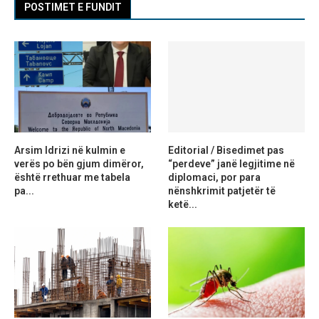
POSTIMET E FUNDIT
Arsim Idrizi në kulmin e
Editorial / Bisedimet pas
verës po bën gjum dimëror,
“perdeve” janë legjitime në
është rrethuar me tabela
diplomaci, por para
pa...
nënshkrimit patjetër të
ketë...