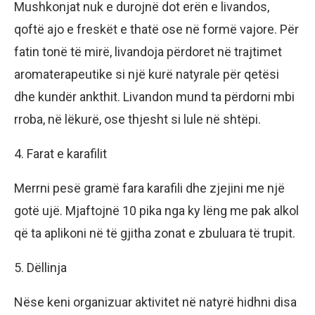
Mushkonjat nuk e durojnë dot erën e livandos,
qoftë ajo e freskët e thatë ose në formë vajore. Për
fatin tonë të mirë, livandoja përdoret në trajtimet
aromaterapeutike si një kurë natyrale për qetësi
dhe kundër ankthit. Livandon mund ta përdorni mbi
rroba, në lëkurë, ose thjesht si lule në shtëpi.
4. Farat e karafilit
Merrni pesë gramë fara karafili dhe zjejini me një
gotë ujë. Mjaftojnë 10 pika nga ky lëng me pak alkol
që ta aplikoni në të gjitha zonat e zbuluara të trupit.
5. Dëllinja
Nëse keni organizuar aktivitet në natyrë hidhni disa