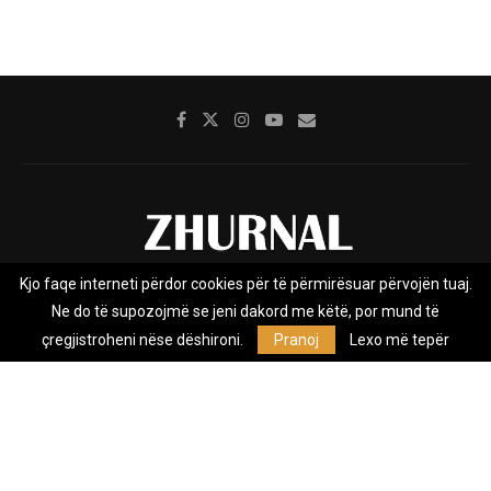
Kjo faqe interneti përdor cookies për të përmirësuar përvojën tuaj.
Rreth nesh
Impresumi
Marketing
Kontakt
Ne do të supozojmë se jeni dakord me këtë, por mund të
Privacy Policy
çregjistroheni nëse dëshironi.
Pranoj
Lexo më tepër
Zhurnal.mk është Agjenci e Lajmeve e pavarur, e themeluar në vitin
2009, që e mbulon Maqedoninë, Kosovën, Shqipërinë edhe lajmet
nga bota.
@2026 - All Right Reserved. Designed and Developed by
Anet.Com.Mk