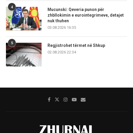
4
Mucunski: Qeveria punon për
zhbllokimin e eurointegrimeve, detajet
nuk thuhen
03.08.2026 16:35
5
Regjistrohet tërmet në Shkup
02.08.2026 22:34