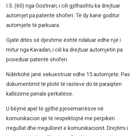
I.S. (60) nga Gostivari, i cili gjithashtu ka drejtuar
automjet pa patentë shoferi. Të dy kanë goditur
automjete të parkuara.
Gjatë ditës së djeshme është ndaluar edhe një i
mitur nga Kavadari, i cili ka drejtuar automjetin pa
poseduar patentë shoferi.
Ndërkohë janë sekuestruar edhe 15 automjete. Pas
dokumentimit të plotë të rasteve do të paraqiten
kallëzime penale përkatëse.
U bëjmë apel të gjithë pjesëmarrësve në
komunikacion që të respektojnë me përpikëri
rregullat dhe rregulloret e komunikacionit. Drejtimi i