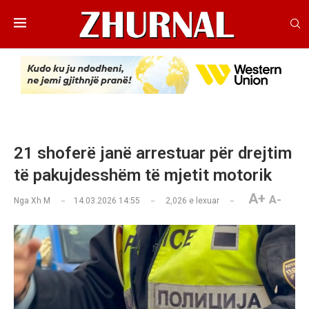
21 shoferë janë arrestuar për drejtim
të pakujdesshëm të mjetit motorik
A+
A-
Nga
Xh M
14.03.2026 14:55
2,026
e lexuar