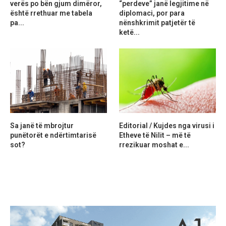
verës po bën gjum dimëror,
“perdeve” janë legjitime në
është rrethuar me tabela
diplomaci, por para
pa...
nënshkrimit patjetër të
ketë...
Sa janë të mbrojtur
Editorial / Kujdes nga virusi i
punëtorët e ndërtimtarisë
Etheve të Nilit – më të
sot?
rrezikuar moshat e...