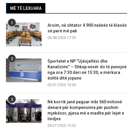
MË TË LEXUARA
1
Arsim, në shtator 4.900 nxënës të klasës
së parë më pak
06.08.2026 17:33
2
Sportelet e NP “Ujësjellësi dhe
Kanalizimi” – Shkup nesër do të punojnë
nga ora 7:30 deri në 15:30, e mërkura
është ditë jopune
05.01.2026 10:36
3
Në korrik janë paguar mbi 560 milionë
denarë për kompensime për pushim
mjekësor, pjesa më e madhe për lejet e
lindjes
28.07.2026 15:52