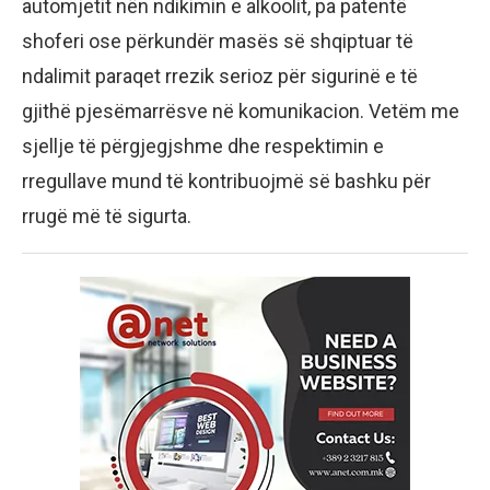
automjetit nën ndikimin e alkoolit, pa patentë
shoferi ose përkundër masës së shqiptuar të
ndalimit paraqet rrezik serioz për sigurinë e të
gjithë pjesëmarrësve në komunikacion. Vetëm me
sjellje të përgjegjshme dhe respektimin e
rregullave mund të kontribuojmë së bashku për
rrugë më të sigurta.