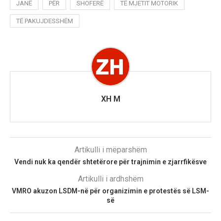
JANË
PËR
SHOFERË
TË MJETIT MOTORIK
TË PAKUJDESSHËM
XH M
Artikulli i mëparshëm
Vendi nuk ka qendër shtetërore për trajnimin e zjarrfikësve
Artikulli i ardhshëm
VMRO akuzon LSDM-në për organizimin e protestës së LSM-
së