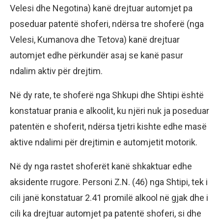
Velesi dhe Negotina) kanë drejtuar automjet pa
poseduar patentë shoferi, ndërsa tre shoferë (nga
Velesi, Kumanova dhe Tetova) kanë drejtuar
automjet edhe përkundër asaj se kanë pasur
ndalim aktiv për drejtim.
Në dy rate, te shoferë nga Shkupi dhe Shtipi është
konstatuar prania e alkoolit, ku njëri nuk ja poseduar
patentën e shoferit, ndërsa tjetri kishte edhe masë
aktive ndalimi për drejtimin e automjetit motorik.
Në dy nga rastet shoferët kanë shkaktuar edhe
aksidente rrugore. Personi Z.N. (46) nga Shtipi, tek i
cili janë konstatuar 2.41 promilë alkool në gjak dhe i
cili ka drejtuar automjet pa patentë shoferi, si dhe