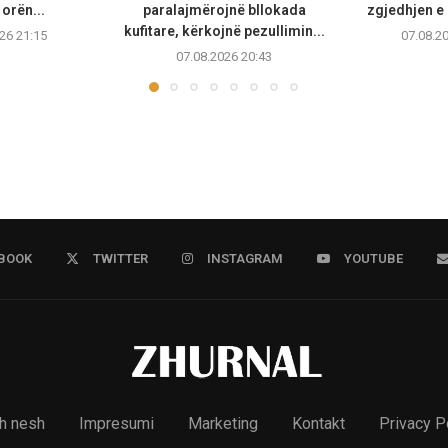
 orën...
paralajmërojnë bllokada
zgjedhjen e k
kufitare, kërkojnë pezullimin...
26 21:15
07.08.2
07.08.2026 20:43
BOOK
TWITTER
INSTAGRAM
YOUTUBE
h nesh
Impresumi
Marketing
Kontakt
Privacy P