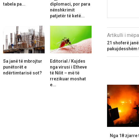
tabela pa...
diplomaci, por para
nënshkrimit
patjetër të ketë...
Artikulli i më
21 shoferë janë
pakujdesshëm t
Sa janë të mbrojtur
Editorial / Kujdes
punëtorët e
nga virusi i Etheve
ndërtimtarisë sot?
të Nilit – më të
rrezikuar moshat
e...
Nga 18 zjarre 