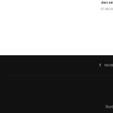
deri në
07.08.20
FACE
Rret