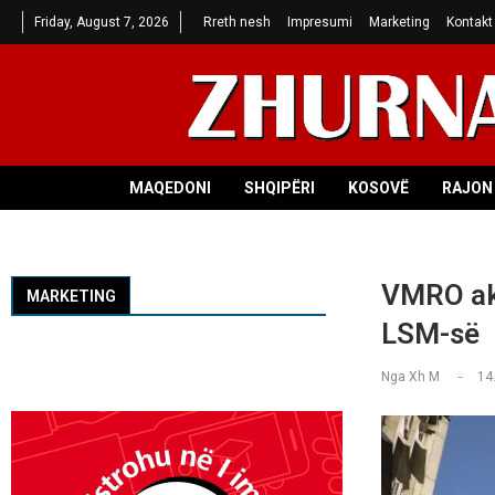
Friday, August 7, 2026
Rreth nesh
Impresumi
Marketing
Kontakt
MAQEDONI
SHQIPËRI
KOSOVË
RAJON 
VMRO aku
MARKETING
LSM-së
Nga
Xh M
14