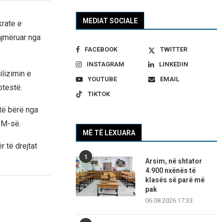
MEDIAT SOCIALE
rate e
ajmëruar nga
FACEBOOK
TWITTER
INSTAGRAM
LINKEDIN
lizimin e
YOUTUBE
EMAIL
otestë.
TIKTOK
të bërë nga
SDM-së.
MË TË LEXUARA
 të drejtat
1
Arsim, në shtator
4.900 nxënës të
klasës së parë më
pak
06.08.2026 17:33