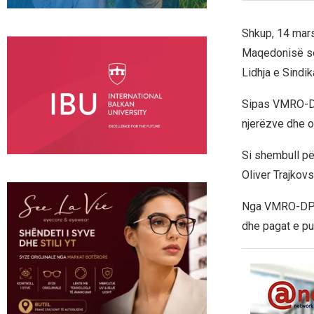
Shkup, 14 mar
Maqedonisë se 
Lidhja e Sindi
Sipas VMRO-DP
njerëzve dhe o
Si shembull pë
Oliver Trajkovs
Nga VMRO-DPMNE
dhe pagat e pu