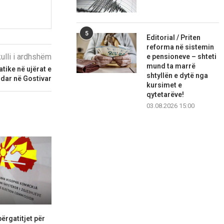
5
Editorial / Priten
reforma në sistemin
kulli i ardhshëm
e pensioneve – shteti
mund ta marrë
tike në ujërat e
shtyllën e dytë nga
rdar në Gostivar
kursimet e
qytetarëve!
03.08.2026 15:00
ërgatitjet për
Në Tabanoc nuk të presin
Një turist ng