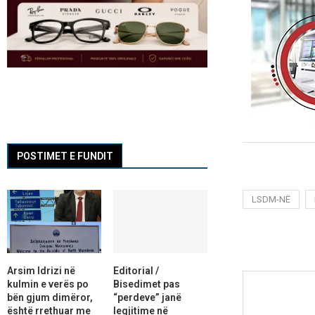
POSTIMET E FUNDIT
LSDM-NË
Arsim Idrizi në
Editorial /
kulmin e verës po
Bisedimet pas
bën gjum dimëror,
“perdeve” janë
është rrethuar me
legjitime në