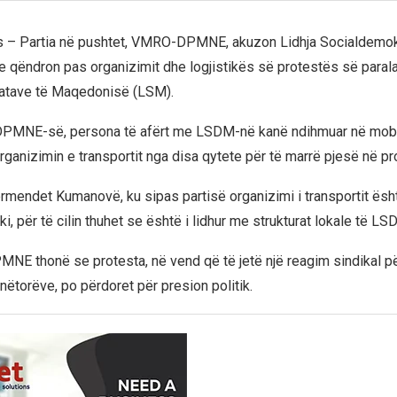
s – Partia në pushtet, VMRO-DPMNE, akuzon Lidhja Socialdemok
qëndron pas organizimit dhe logjistikës së protestës së paral
katave të Maqedonisë (LSM).
MNE-së, persona të afërt me LSDM-në kanë ndihmuar në mobi
rganizimin e transportit nga disa qytete për të marrë pjesë në pr
rmendet Kumanovë, ku sipas partisë organizimi i transportit ësh
ki, për të cilin thuhet se është i lidhur me strukturat lokale të L
 thonë se protesta, në vend që të jetë një reagim sindikal për
nëtorëve, po përdoret për presion politik.