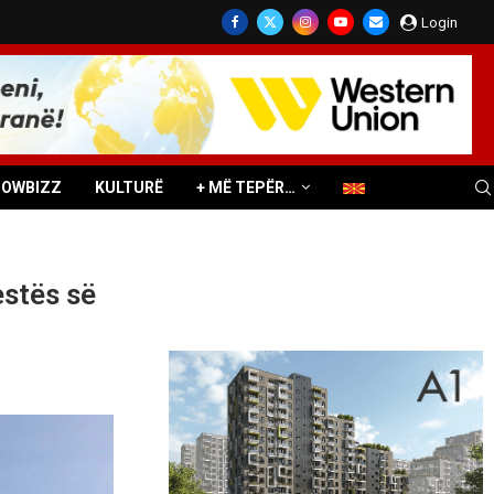
Login
HOWBIZZ
KULTURË
+ MË TEPËR…
stës së