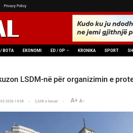
Privacy Policy
/ BOTA
EKONOMI
ED / OP
KRONIKA
SPORT
S
zon LSDM-në për organizimin e prote
A+
A-
.03.2026 14:58
2,608
e lexuar