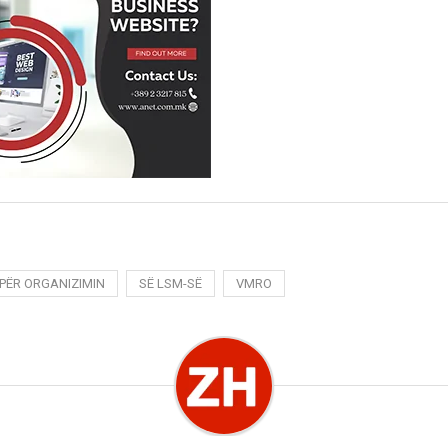
PËR ORGANIZIMIN
SË LSM-SË
VMRO