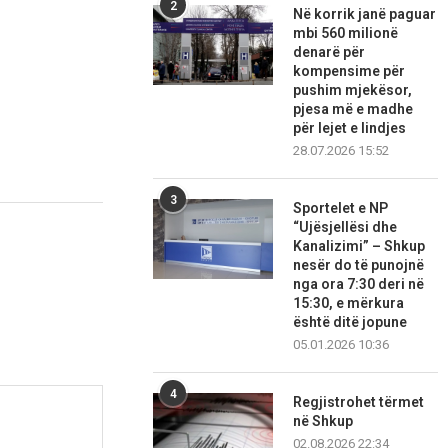
2
Në korrik janë paguar
mbi 560 milionë
denarë për
kompensime për
pushim mjekësor,
pjesa më e madhe
për lejet e lindjes
28.07.2026 15:52
3
Sportelet e NP
“Ujësjellësi dhe
Kanalizimi” – Shkup
nesër do të punojnë
nga ora 7:30 deri në
15:30, e mërkura
është ditë jopune
05.01.2026 10:36
4
Regjistrohet tërmet
në Shkup
02.08.2026 22:34