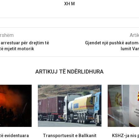
XH M
parshëm
Arti
 arrestuar për drejtim të
Gjendet një pushkë automa
ë mjetit motorik
lumit Va
ARTIKUJ TË NDËRLIDHURA
të evidentuara
Transportuesit e Ballkanit
KSHZ-ja nis p