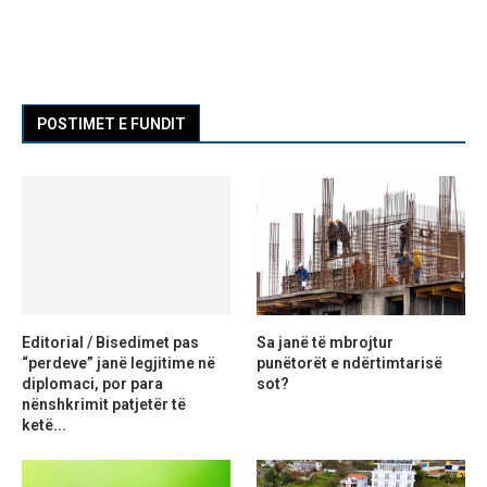
POSTIMET E FUNDIT
Editorial / Bisedimet pas
Sa janë të mbrojtur
“perdeve” janë legjitime në
punëtorët e ndërtimtarisë
diplomaci, por para
sot?
nënshkrimit patjetër të
ketë...