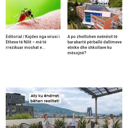
Editorial / Kujdes nga virusi i
A po zhvillohen nxënësit të
Etheve të Nilit – më të
barabartë përballë dallimeve
rrezikuar moshat e...
etnike dhe shkollave ku
mësojnë?