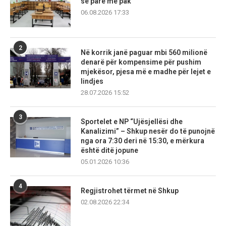
së parë më pak
06.08.2026 17:33
2
Në korrik janë paguar mbi 560 milionë
denarë për kompensime për pushim
mjekësor, pjesa më e madhe për lejet e
lindjes
28.07.2026 15:52
3
Sportelet e NP “Ujësjellësi dhe
Kanalizimi” – Shkup nesër do të punojnë
nga ora 7:30 deri në 15:30, e mërkura
është ditë jopune
05.01.2026 10:36
4
Regjistrohet tërmet në Shkup
02.08.2026 22:34