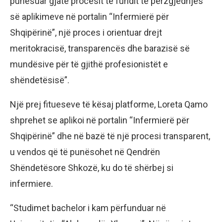
punësuar gjatë procesit të fundit të përzgjedhjes
së aplikimeve në portalin “Infermierë për
Shqipërinë”, një proces i orientuar drejt
meritokracisë, transparencës dhe barazisë së
mundësive për të gjithë profesionistët e
shëndetësisë”.
Një prej fitueseve të kësaj platforme, Loreta Qamo
shprehet se aplikoi në portalin “Infermierë për
Shqipërinë” dhe në bazë të një procesi transparent,
u vendos që të punësohet në Qendrën
Shëndetësore Shkozë, ku do të shërbej si
infermiere.
“Studimet bachelor i kam përfunduar në