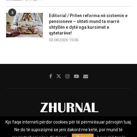
5
Editorial / Priten reforma në sistemin e
pensioneve – shteti mund ta marrë
shtyllën e dytë nga kursimet e
qytetarëve!
03.08.2026 15:00
Kjo faqe interneti përdor cookies për të përmirësuar përvojën tuaj.
Rreth nesh
Impresumi
Marketing
Kontakt
Ne do të supozojmë se jeni dakord me këtë, por mund të
Privacy Policy