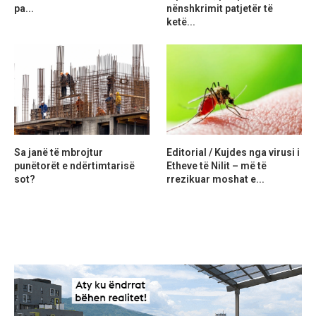
pa...
nënshkrimit patjetër të
ketë...
Sa janë të mbrojtur
Editorial / Kujdes nga virusi i
punëtorët e ndërtimtarisë
Etheve të Nilit – më të
sot?
rrezikuar moshat e...