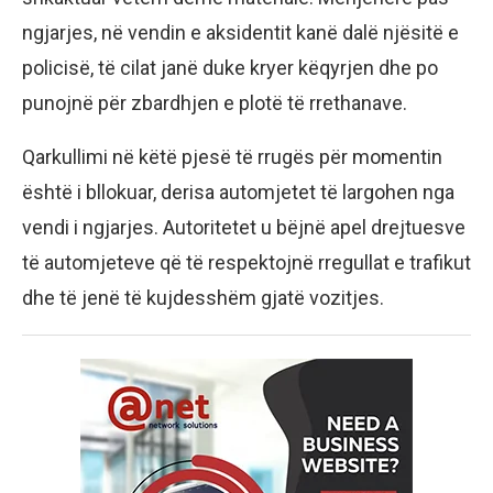
ngjarjes, në vendin e aksidentit kanë dalë njësitë e
policisë, të cilat janë duke kryer këqyrjen dhe po
punojnë për zbardhjen e plotë të rrethanave.
Qarkullimi në këtë pjesë të rrugës për momentin
është i bllokuar, derisa automjetet të largohen nga
vendi i ngjarjes. Autoritetet u bëjnë apel drejtuesve
të automjeteve që të respektojnë rregullat e trafikut
dhe të jenë të kujdesshëm gjatë vozitjes.