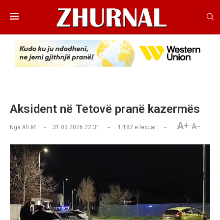
Aksident në Tetovë pranë kazermës
A+
A-
Nga
Xh M
31.03.2026 22:31
1,182
e lexuar