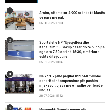
1
Arsim, në shtator 4.900 nxënës të klasës
së parë më pak
06.08.2026 17:33
2
Sportelet e NP “Ujësjellësi dhe
Kanalizimi” – Shkup nesër do të punojnë
nga ora 7:30 deri në 15:30, e mërkura
është ditë jopune
05.01.2026 10:36
3
Në korrik janë paguar mbi 560 milionë
denarë për kompensime për pushim
mjekësor, pjesa më e madhe për lejet e
lindjes
28.07.2026 15:52
4
Mucunski: Qeveria punon për