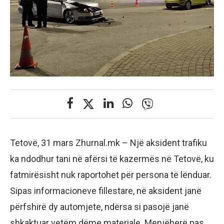
Tetovë, 31 mars Zhurnal.mk – Një aksident trafiku
ka ndodhur tani në afërsi të kazermës në Tetovë, ku
fatmirësisht nuk raportohet për persona të lënduar.
Sipas informacioneve fillestare, në aksident janë
përfshirë dy automjete, ndërsa si pasojë janë
shkaktuar vetëm dëme materiale. Menjëherë pas