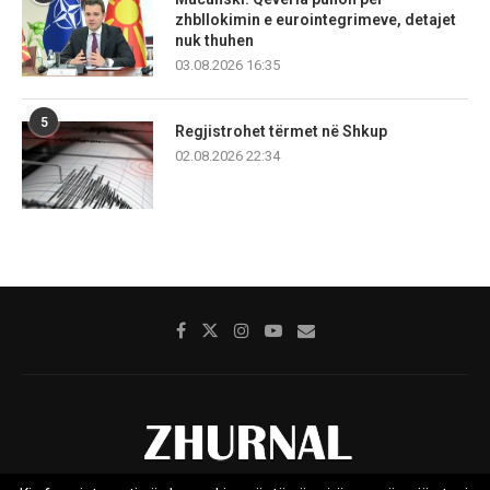
zhbllokimin e eurointegrimeve, detajet
nuk thuhen
03.08.2026 16:35
5
Regjistrohet tërmet në Shkup
02.08.2026 22:34