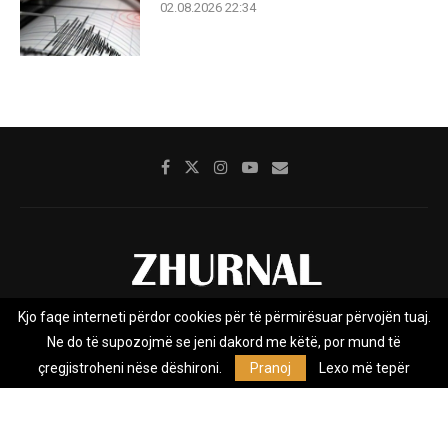
02.08.2026 22:34
Kjo faqe interneti përdor cookies për të përmirësuar përvojën tuaj.
Rreth nesh
Impresumi
Marketing
Kontakt
Ne do të supozojmë se jeni dakord me këtë, por mund të
Privacy Policy
çregjistroheni nëse dëshironi.
Pranoj
Lexo më tepër
Zhurnal.mk është Agjenci e Lajmeve e pavarur, e themeluar në vitin
2009, që e mbulon Maqedoninë, Kosovën, Shqipërinë edhe lajmet
nga bota.