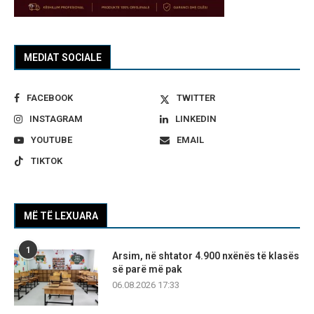
MEDIAT SOCIALE
FACEBOOK
TWITTER
INSTAGRAM
LINKEDIN
YOUTUBE
EMAIL
TIKTOK
MË TË LEXUARA
1
Arsim, në shtator 4.900 nxënës të klasës
së parë më pak
06.08.2026 17:33