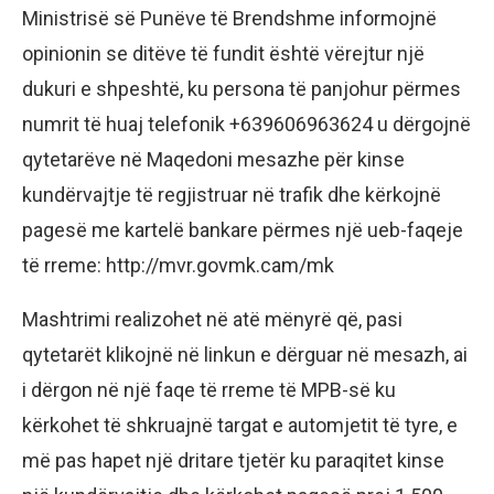
Ministrisë së Punëve të Brendshme informojnë
opinionin se ditëve të fundit është vërejtur një
dukuri e shpeshtë, ku persona të panjohur përmes
numrit të huaj telefonik +639606963624 u dërgojnë
qytetarëve në Maqedoni mesazhe për kinse
kundërvajtje të regjistruar në trafik dhe kërkojnë
pagesë me kartelë bankare përmes një ueb-faqeje
të rreme: http://mvr.govmk.cam/mk
Mashtrimi realizohet në atë mënyrë që, pasi
qytetarët klikojnë në linkun e dërguar në mesazh, ai
i dërgon në një faqe të rreme të MPB-së ku
kërkohet të shkruajnë targat e automjetit të tyre, e
më pas hapet një dritare tjetër ku paraqitet kinse