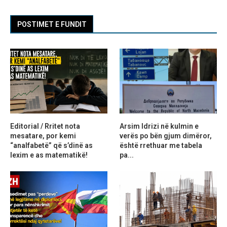
POSTIMET E FUNDIT
Editorial / Rritet nota
Arsim Idrizi në kulmin e
mesatare, por kemi
verës po bën gjum dimëror,
“analfabetë” që s’dinë as
është rrethuar me tabela
lexim e as matematikë!
pa...