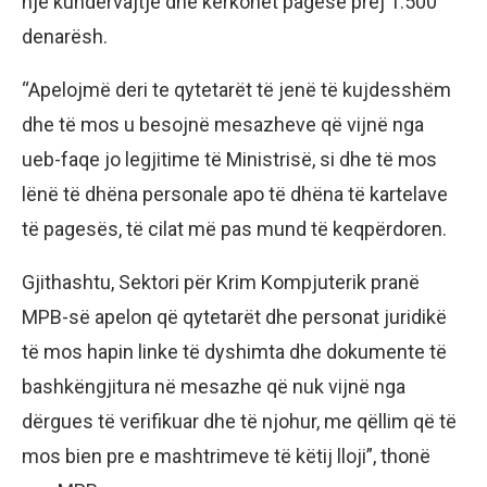
një kundërvajtje dhe kërkohet pagesë prej 1.500
denarësh.
“Apelojmë deri te qytetarët të jenë të kujdesshëm
dhe të mos u besojnë mesazheve që vijnë nga
ueb-faqe jo legjitime të Ministrisë, si dhe të mos
lënë të dhëna personale apo të dhëna të kartelave
të pagesës, të cilat më pas mund të keqpërdoren.
Gjithashtu, Sektori për Krim Kompjuterik pranë
MPB-së apelon që qytetarët dhe personat juridikë
të mos hapin linke të dyshimta dhe dokumente të
bashkëngjitura në mesazhe që nuk vijnë nga
dërgues të verifikuar dhe të njohur, me qëllim që të
mos bien pre e mashtrimeve të këtij lloji”, thonë