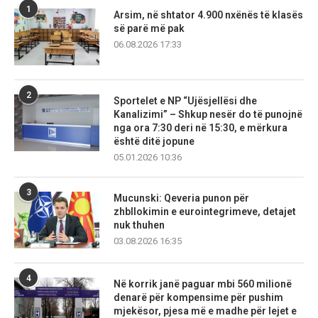
1
Arsim, në shtator 4.900 nxënës të klasës
së parë më pak
06.08.2026 17:33
2
Sportelet e NP “Ujësjellësi dhe
Kanalizimi” – Shkup nesër do të punojnë
nga ora 7:30 deri në 15:30, e mërkura
është ditë jopune
05.01.2026 10:36
3
Mucunski: Qeveria punon për
zhbllokimin e eurointegrimeve, detajet
nuk thuhen
03.08.2026 16:35
4
Në korrik janë paguar mbi 560 milionë
denarë për kompensime për pushim
mjekësor, pjesa më e madhe për lejet e