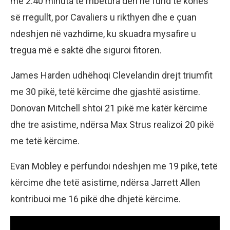
me 2:40 minuta të mbetura deri në fund të kohës
së rregullt, por Cavaliers u rikthyen dhe e çuan
ndeshjen në vazhdime, ku skuadra mysafire u
tregua më e saktë dhe siguroi fitoren.
James Harden udhëhoqi Clevelandin drejt triumfit
me 30 pikë, tetë kërcime dhe gjashtë asistime.
Donovan Mitchell shtoi 21 pikë me katër kërcime
dhe tre asistime, ndërsa Max Strus realizoi 20 pikë
me tetë kërcime.
Evan Mobley e përfundoi ndeshjen me 19 pikë, tetë
kërcime dhe tetë asistime, ndërsa Jarrett Allen
kontribuoi me 16 pikë dhe dhjetë kërcime.