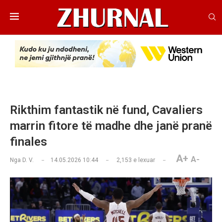
Rikthim fantastik në fund, Cavaliers
marrin fitore të madhe dhe janë pranë
finales
A+
A-
Nga
D. V.
14.05.2026 10:44
2,153
e lexuar