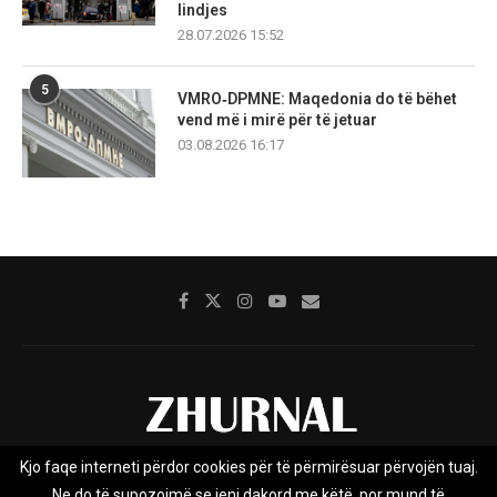
lindjes
28.07.2026 15:52
5
VMRO‑DPMNE: Maqedonia do të bëhet
vend më i mirë për të jetuar
03.08.2026 16:17
Kjo faqe interneti përdor cookies për të përmirësuar përvojën tuaj.
Rreth nesh
Impresumi
Marketing
Kontakt
Ne do të supozojmë se jeni dakord me këtë, por mund të