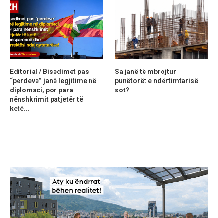
Editorial / Bisedimet pas
Sa janë të mbrojtur
“perdeve” janë legjitime në
punëtorët e ndërtimtarisë
diplomaci, por para
sot?
nënshkrimit patjetër të
ketë...