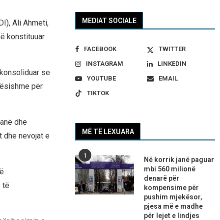
MEDIAT SOCIALE
I), Ali Ahmeti,
ë konstituuar
FACEBOOK
TWITTER
INSTAGRAM
LINKEDIN
 konsoliduar se
YOUTUBE
EMAIL
ndësishme për
TIKTOK
tanë dhe
MË TË LEXUARA
t dhe nevojat e
1
Në korrik janë paguar
mbi 560 milionë
së
denarë për
 të
kompensime për
pushim mjekësor,
pjesa më e madhe
për lejet e lindjes