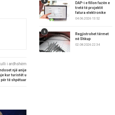
4
DAP-i e fillon fazën e
tretë të projektit
fatura elektronike
04.06.2026 13:52
5
Regjistrohet tërmet
në Shkup
02.08.2026 22:34
kulli i ardhshëm
undoset një anije
e kur turistët u
 për të shpëtuar