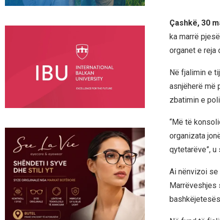
Çashkë, 30 m
ka marrë pjesë
organet e reja 
Në fjalimin e 
asnjëherë më p
zbatimin e poli
“Më të konsoli
organizata jonë
qytetarëve”, u
Ai nënvizoi se
Marrëveshjes së
bashkëjetesës, 