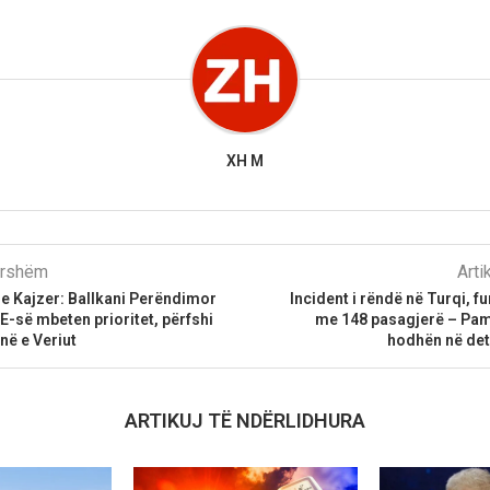
XH M
parshëm
Arti
e Kajzer: Ballkani Perëndimor
Incident i rëndë në Turqi, f
BE-së mbeten prioritet, përfshi
me 148 pasagjerë – Pamj
ë e Veriut
hodhën në det
ARTIKUJ TË NDËRLIDHURA