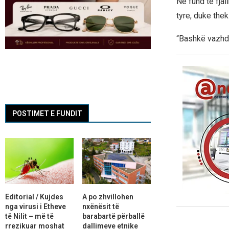
Në fund të fjal
tyre, duke the
“Bashkë vazhdo
POSTIMET E FUNDIT
Editorial / Kujdes
A po zhvillohen
nga virusi i Etheve
nxënësit të
të Nilit – më të
barabartë përballë
rrezikuar moshat
dallimeve etnike