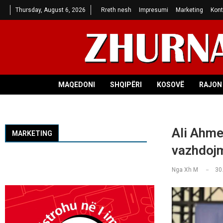
Thursday, August 6, 2026
Rreth nesh
Impresumi
Marketing
Kont
MAQEDONI
SHQIPËRI
KOSOVË
RAJON 
Ali Ahme
MARKETING
vazhdojm
Nga
Xh M
30