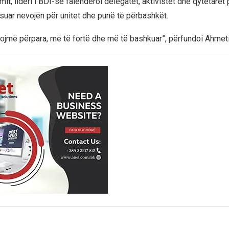
imit, lideri i BDI-së falënderoi delegatët, aktivistët dhe qytetarët
ksuar nevojën për unitet dhe punë të përbashkët.
jmë përpara, më të fortë dhe më të bashkuar”, përfundoi Ahmeti