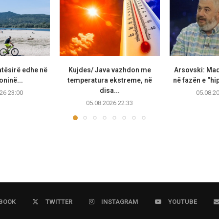
atësirë edhe në
Kujdes/ Java vazhdon me
Arsovski: Ma
ninë...
temperatura ekstreme, në
në fazën e “hip
disa...
26 23:00
05.08.2
05.08.2026 22:33
BOOK
TWITTER
INSTAGRAM
YOUTUBE