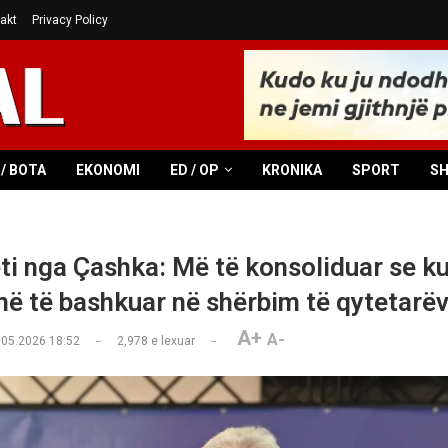
akt
Privacy Policy
/ BOTA
EKONOMI
ED / OP
KRONIKA
SPORT
S
ti nga Çashka: Më të konsoliduar se ku
ë të bashkuar në shërbim të qytetarë
A+
A-
.05.2026 18:52
2,978
e lexuar