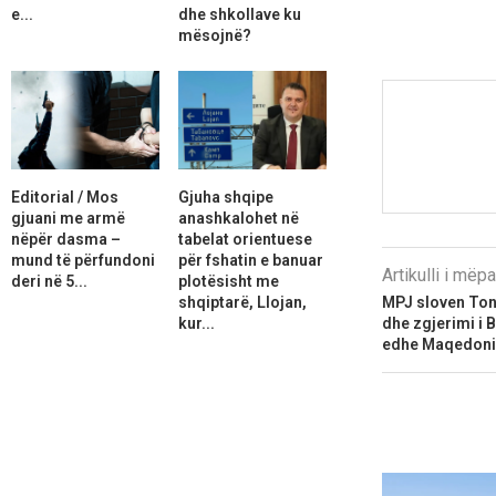
e...
dhe shkollave ku
mësojnë?
Editorial / Mos
Gjuha shqipe
gjuani me armë
anashkalohet në
nëpër dasma –
tabelat orientuese
mund të përfundoni
për fshatin e banuar
Artikulli i më
deri në 5...
plotësisht me
MPJ sloven Ton
shqiptarë, Llojan,
dhe zgjerimi i 
kur...
edhe Maqedonin