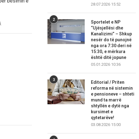
 për besimin e
28.07.2026 15:52
2
Sportelet e NP
.
“Ujësjellësi dhe
Kanalizimi” – Shkup
nesër do të punojnë
nga ora 7:30 deri në
15:30, e mërkura
është ditë jopune
05.01.2026 10:36
3
Editorial / Priten
reforma në sistemin
e pensioneve – shteti
mund ta marrë
shtyllën e dytë nga
kursimet e
qytetarëve!
03.08.2026 15:00