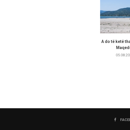
A do të ketë th
Maqedo
05.08.20
FACE