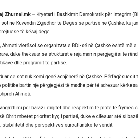
aj Zhurnal.mk –
Kryetari i Bashkimit Demokratik për Integrim (BD
 sot në Kuvendin Zgjedhor të Degës së partisë në Çashkë, ku jan
drejtuese të kësaj dege.
tij, Ahmeti vlerësoi se organizata e BDI-së në Çashkë është më e
arë, duke theksuar se strukturat e reja marrin përgjegjësi të rë
tikave dhe programit të partisë.
duar se sot nuk kemi qenë asnjëherë në Çashkë. Përfaqësuesit 
 politike bartin një përgjegjësi të madhe për të adresuar kërkesa
 shpreh Ahmeti.
 angazhimi për barazi, dinjitet dhe respektim të plotë të frymës 
 Ohrit mbetet prioritet kyç i partisë, duke e cilësuar atë si bazë
stabilitetit dhe perspektivës euroatlantike të vendit.