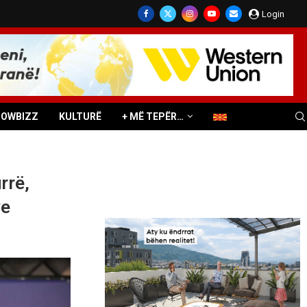
Login
HOWBIZZ
KULTURË
+ MË TEPËR…
rrë,
ve