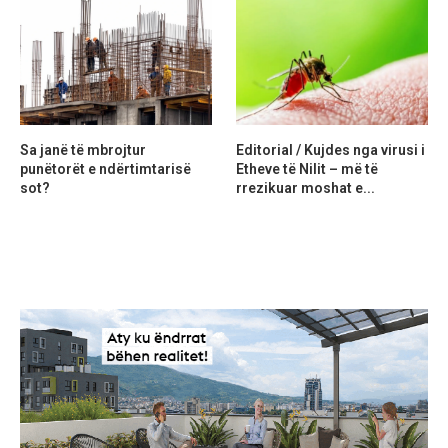
Sa janë të mbrojtur
Editorial / Kujdes nga virusi i
punëtorët e ndërtimtarisë
Etheve të Nilit – më të
sot?
rrezikuar moshat e...