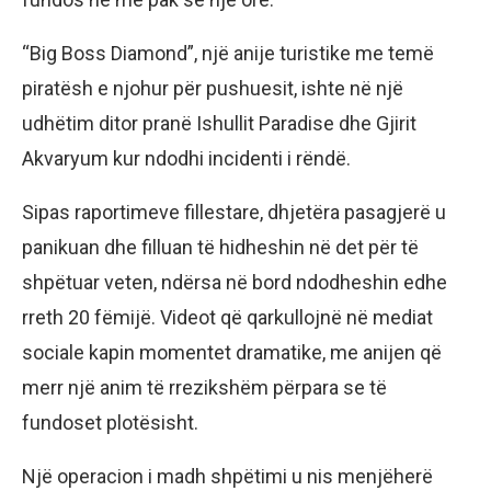
“Big Boss Diamond”, një anije turistike me temë
piratësh e njohur për pushuesit, ishte në një
udhëtim ditor pranë Ishullit Paradise dhe Gjirit
Akvaryum kur ndodhi incidenti i rëndë.
Sipas raportimeve fillestare, dhjetëra pasagjerë u
panikuan dhe filluan të hidheshin në det për të
shpëtuar veten, ndërsa në bord ndodheshin edhe
rreth 20 fëmijë. Videot që qarkullojnë në mediat
sociale kapin momentet dramatike, me anijen që
merr një anim të rrezikshëm përpara se të
fundoset plotësisht.
Një operacion i madh shpëtimi u nis menjëherë