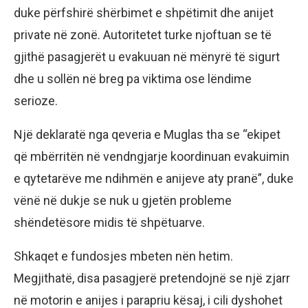
duke përfshirë shërbimet e shpëtimit dhe anijet
private në zonë. Autoritetet turke njoftuan se të
gjithë pasagjerët u evakuuan në mënyrë të sigurt
dhe u sollën në breg pa viktima ose lëndime
serioze.
Një deklaratë nga qeveria e Muglas tha se “ekipet
që mbërritën në vendngjarje koordinuan evakuimin
e qytetarëve me ndihmën e anijeve aty pranë”, duke
vënë në dukje se nuk u gjetën probleme
shëndetësore midis të shpëtuarve.
Shkaqet e fundosjes mbeten nën hetim.
Megjithatë, disa pasagjerë pretendojnë se një zjarr
në motorin e anijes i parapriu kësaj, i cili dyshohet