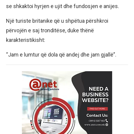
se shkaktoi hyrjen e ujit dhe fundosjen e anijes.
Një turiste britanike që u shpëtua përshkroi
përvojën e saj tronditëse, duke thënë
karakteristikisht:
“Jam e lumtur që dola që andej dhe jam gjallë”.