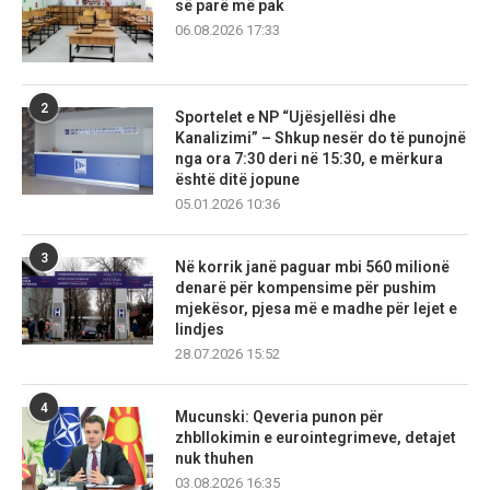
së parë më pak
06.08.2026 17:33
2
Sportelet e NP “Ujësjellësi dhe
Kanalizimi” – Shkup nesër do të punojnë
nga ora 7:30 deri në 15:30, e mërkura
është ditë jopune
05.01.2026 10:36
3
Në korrik janë paguar mbi 560 milionë
denarë për kompensime për pushim
mjekësor, pjesa më e madhe për lejet e
lindjes
28.07.2026 15:52
4
Mucunski: Qeveria punon për
zhbllokimin e eurointegrimeve, detajet
nuk thuhen
03.08.2026 16:35