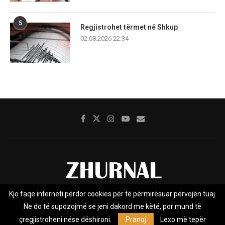
5
Regjistrohet tërmet në Shkup
02.08.2026 22:34
Kjo faqe interneti përdor cookies për të përmirësuar përvojën tuaj.
Rreth nesh
Impresumi
Marketing
Kontakt
Ne do të supozojmë se jeni dakord me këtë, por mund të
Privacy Policy
çregjistroheni nëse dëshironi.
Pranoj
Lexo më tepër