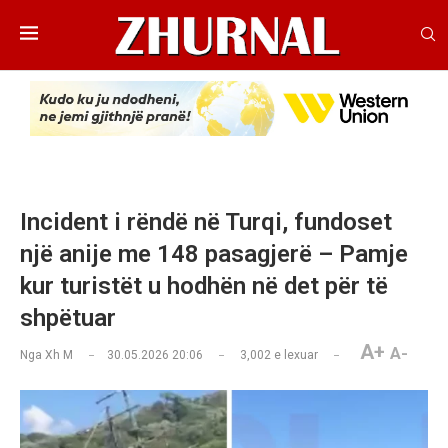
Incident i rëndë në Turqi, fundoset
një anije me 148 pasagjerë – Pamje
kur turistët u hodhën në det për të
shpëtuar
A+
A-
Nga
Xh M
30.05.2026 20:06
3,002
e lexuar