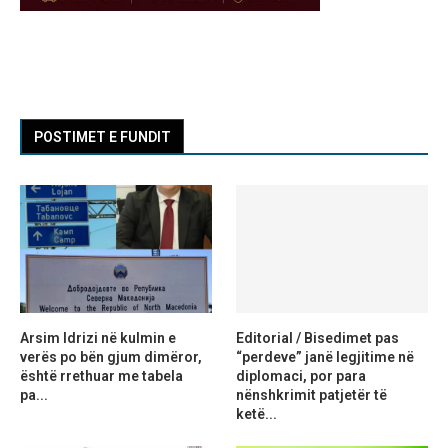
POSTIMET E FUNDIT
Arsim Idrizi në kulmin e
Editorial / Bisedimet pas
verës po bën gjum dimëror,
“perdeve” janë legjitime në
është rrethuar me tabela
diplomaci, por para
pa...
nënshkrimit patjetër të
ketë...