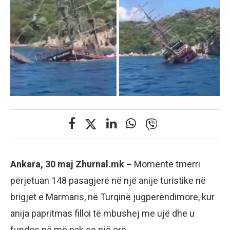
Ankara, 30 maj Zhurnal.mk –
Momente tmerri
përjetuan 148 pasagjerë në një anije turistike në
brigjet e Marmaris, në Turqinë jugperëndimore, kur
anija papritmas filloi të mbushej me ujë dhe u
fundos në më pak se një orë.