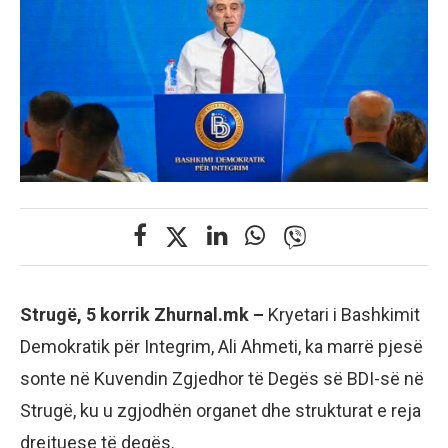
Strugë, 5 korrik Zhurnal.mk –
Kryetari i Bashkimit
Demokratik për Integrim, Ali Ahmeti, ka marrë pjesë
sonte në Kuvendin Zgjedhor të Degës së BDI-së në
Strugë, ku u zgjodhën organet dhe strukturat e reja
drejtuese të degës.