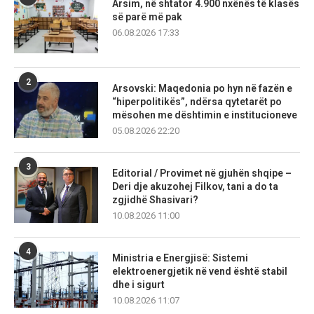
Arsim, në shtator 4.900 nxënës të klasës
së parë më pak
06.08.2026 17:33
2
Arsovski: Maqedonia po hyn në fazën e
“hiperpolitikës”, ndërsa qytetarët po
mësohen me dështimin e institucioneve
05.08.2026 22:20
3
Editorial / Provimet në gjuhën shqipe –
Deri dje akuzohej Filkov, tani a do ta
zgjidhë Shasivari?
10.08.2026 11:00
4
Ministria e Energjisë: Sistemi
elektroenergjetik në vend është stabil
dhe i sigurt
10.08.2026 11:07