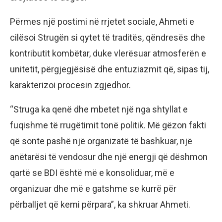
Përmes një postimi në rrjetet sociale, Ahmeti e
cilësoi Strugën si qytet të traditës, qëndresës dhe
kontributit kombëtar, duke vlerësuar atmosferën e
unitetit, përgjegjësisë dhe entuziazmit që, sipas tij,
karakterizoi procesin zgjedhor.
“Struga ka qenë dhe mbetet një nga shtyllat e
fuqishme të rrugëtimit tonë politik. Më gëzon fakti
që sonte pashë një organizatë të bashkuar, një
anëtarësi të vendosur dhe një energji që dëshmon
qartë se BDI është më e konsoliduar, më e
organizuar dhe më e gatshme se kurrë për
përballjet që kemi përpara”, ka shkruar Ahmeti.