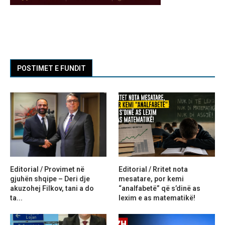
POSTIMET E FUNDIT
Editorial / Provimet në
Editorial / Rritet nota
gjuhën shqipe – Deri dje
mesatare, por kemi
akuzohej Filkov, tani a do
“analfabetë” që s’dinë as
ta...
lexim e as matematikë!