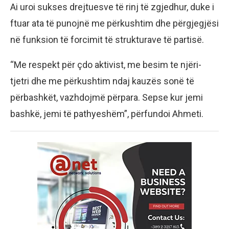
Ai uroi sukses drejtuesve të rinj të zgjedhur, duke i
ftuar ata të punojnë me përkushtim dhe përgjegjësi
në funksion të forcimit të strukturave të partisë.
“Me respekt për çdo aktivist, me besim te njëri-
tjetri dhe me përkushtim ndaj kauzës sonë të
përbashkët, vazhdojmë përpara. Sepse kur jemi
bashkë, jemi të pathyeshëm”, përfundoi Ahmeti.