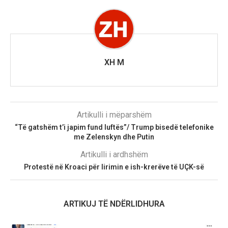
XH M
Artikulli i mëparshëm
“Të gatshëm t’i japim fund luftës”/ Trump bisedë telefonike
me Zelenskyn dhe Putin
Artikulli i ardhshëm
Protestë në Kroaci për lirimin e ish-krerëve të UÇK-së
ARTIKUJ TË NDËRLIDHURA