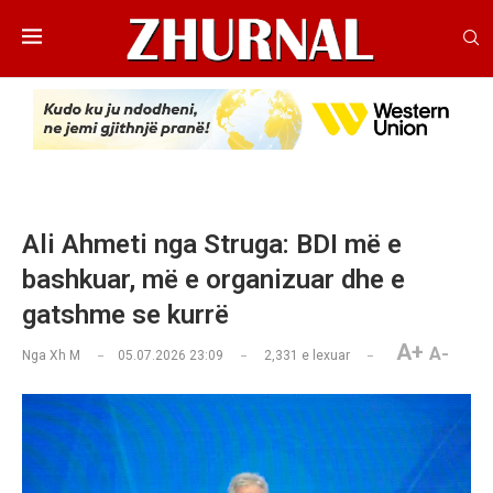
Ali Ahmeti nga Struga: BDI më e
bashkuar, më e organizuar dhe e
gatshme se kurrë
A+
A-
Nga
Xh M
05.07.2026 23:09
2,331
e lexuar