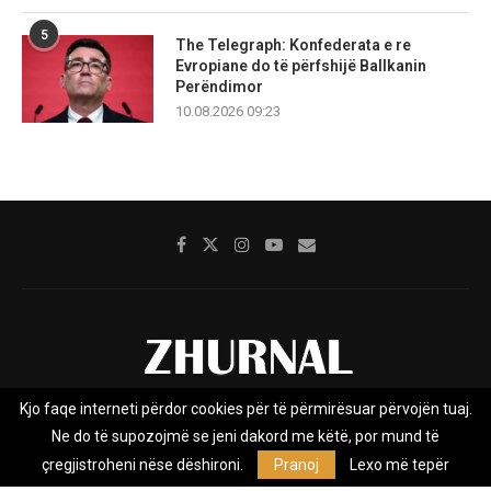
5
The Telegraph: Konfederata e re
Evropiane do të përfshijë Ballkanin
Perëndimor
10.08.2026 09:23
Kjo faqe interneti përdor cookies për të përmirësuar përvojën tuaj.
Rreth nesh
Impresumi
Marketing
Kontakt
Ne do të supozojmë se jeni dakord me këtë, por mund të
Privacy Policy
çregjistroheni nëse dëshironi.
Pranoj
Lexo më tepër
Zhurnal.mk është Agjenci e Lajmeve e pavarur, e themeluar në vitin