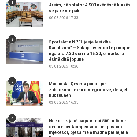
1
Arsim, në shtator 4.900 nxënës të klasës
së parë më pak
06.08.2026 17:33
2
Sportelet e NP “Ujësjellësi dhe
Kanalizimi” – Shkup nesër do të punojnë
nga ora 7:30 deri në 15:30, e mërkura
është ditë jopune
05.01.2026 10:36
3
Mucunski: Qeveria punon për
zhbllokimin e eurointegrimeve, detajet
nuk thuhen
03.08.2026 16:35
4
Në korrik janë paguar mbi 560 milionë
denarë për kompensime për pushim
mjekësor, pjesa më e madhe për lejet e