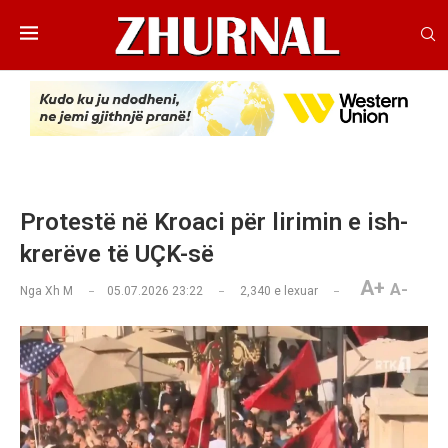
Protestë në Kroaci për lirimin e ish-
krerëve të UÇK-së
A+
A-
Nga
Xh M
05.07.2026 23:22
2,340
e lexuar