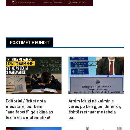
POSTIMET E FUNDIT
Editorial / Rritet nota
Arsim Idrizi në kulmin e
mesatare, por kemi
verës po bën gjum dimëror,
“analfabetë” që s’dinë as
është rrethuar me tabela
lexim e as matematikë!
pa...