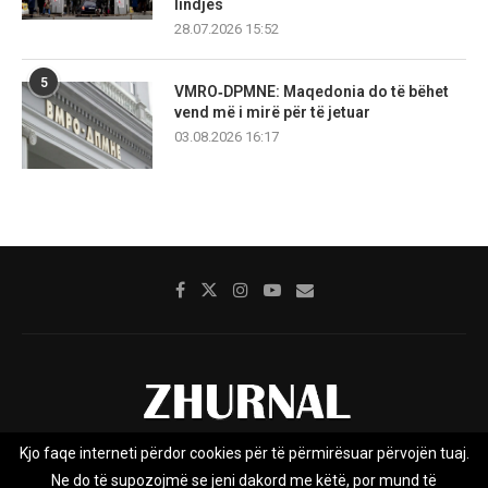
lindjes
28.07.2026 15:52
5
VMRO‑DPMNE: Maqedonia do të bëhet
vend më i mirë për të jetuar
03.08.2026 16:17
Kjo faqe interneti përdor cookies për të përmirësuar përvojën tuaj.
Rreth nesh
Impresumi
Marketing
Kontakt
Ne do të supozojmë se jeni dakord me këtë, por mund të