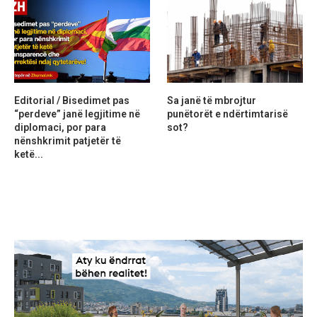
Editorial / Bisedimet pas
Sa janë të mbrojtur
“perdeve” janë legjitime në
punëtorët e ndërtimtarisë
diplomaci, por para
sot?
nënshkrimit patjetër të
ketë...