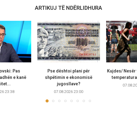
ARTIKUJ TË NDËRLIDHURA
ovski: Pas
Pse dështoi plani për
Kujdes/ Nesër 
adhën e kanë
shpëtimin e ekonomisë
temperaturat
tet...
jugosllave?
07.08.2
26 23:38
07.08.2026 23:00