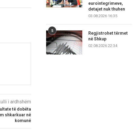
eurointegrimeve,
detajet nuk thuhen
03.08.2026 16:35
5
Regjistrohet tërmet
në Shkup
02.08.2026 22:34
kulli i ardhshëm
ltate të dobëta
kam shkarkuar në
komunë