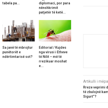
tabela pa...
diplomaci, por para
nënshkrimit
patjetër të ketë...
Sa janë të mbrojtur
Editorial / Kujdes
punëtorët e
nga virusi i Etheve
ndërtimtarisë sot?
të Nilit – më të
rrezikuar moshat
e...
Artikulli i më
Rreze veprimi d
të zbulojnë kam
Sigurt”?