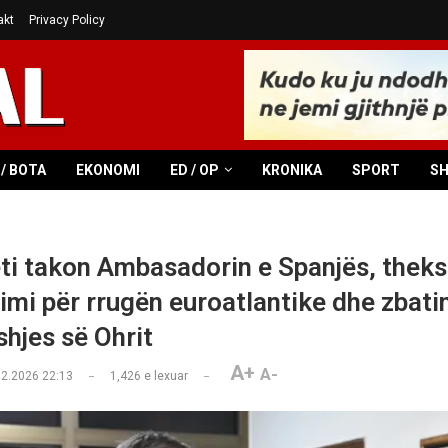
akt
Privacy Policy
/ BOTA
EKONOMI
ED / OP
KRONIKA
SPORT
S
ti takon Ambasadorin e Spanjës, thek
imi për rrugën euroatlantike dhe zbati
hjes së Ohrit
A+
A-
02.2026 22:13
1,426
e lexuar