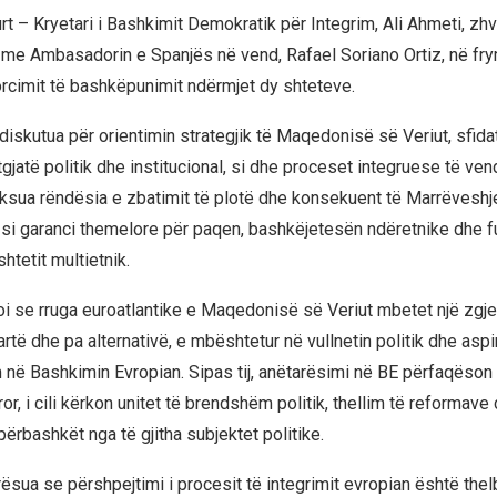
t – Kryetari i Bashkimit Demokratik për Integrim, Ali Ahmeti, zhvi
me Ambasadorin e Spanjës në vend, Rafael Soriano Ortiz, në fry
orcimit të bashkëpunimit ndërmjet dy shteteve.
 diskutua për orientimin strategjik të Maqedonisë së Veriut, sfid
atgjatë politik dhe institucional, si dhe proceset integruese të ven
eksua rëndësia e zbatimit të plotë dhe konsekuent të Marrëveshje
a si garanci themelore për paqen, bashkëjetesën ndëretnike dhe 
htetit multietnik.
i se rruga euroatlantike e Maqedonisë së Veriut mbetet një zgj
artë dhe pa alternativë, e mbështetur në vullnetin politik dhe asp
 në Bashkimin Evropian. Sipas tij, anëtarësimi në BE përfaqëson 
r, i cili kërkon unitet të brendshëm politik, thellim të reformave
përbashkët nga të gjitha subjektet politike.
rësua se përshpejtimi i procesit të integrimit evropian është the