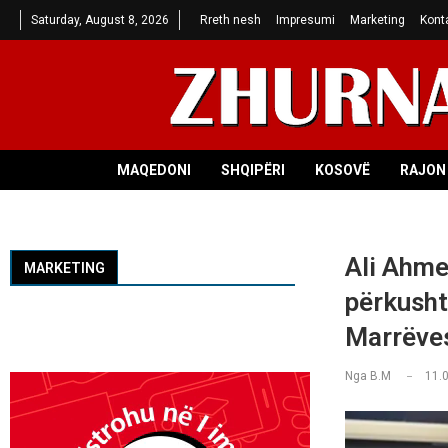
Saturday, August 8, 2026
Rreth nesh
Impresumi
Marketing
Kont
MAQEDONI
SHQIPËRI
KOSOVË
RAJON 
Ali Ahme
MARKETING
përkusht
Marrëves
Nga
B.M
11.