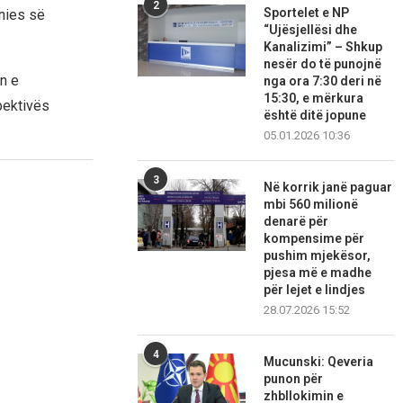
2
Sportelet e NP
enies së
“Ujësjellësi dhe
Kanalizimi” – Shkup
nesër do të punojnë
n e
nga ora 7:30 deri në
15:30, e mërkura
pektivës
është ditë jopune
05.01.2026 10:36
3
Në korrik janë paguar
mbi 560 milionë
denarë për
kompensime për
pushim mjekësor,
pjesa më e madhe
për lejet e lindjes
28.07.2026 15:52
4
Mucunski: Qeveria
punon për
zhbllokimin e