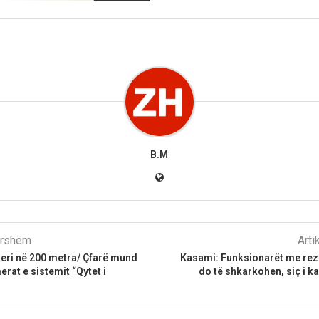
B.M
parshëm
Arti
eri në 200 metra/ Çfarë mund
Kasami: Funksionarët me rezu
erat e sistemit “Qytet i
do të shkarkohen, siç i 