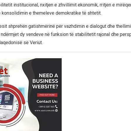
ilitetit institucional, nxitjen e zhvillimit ekonomik, rritjen e mirëq
 konsolidimin e themeleve demokratike të shtetit.
it shprehën gatishmërinë për vazhdimin e dialogut dhe thellimi
ndërmjet dy vendeve në funksion të stabilitetit rajonal dhe pers
aqedonisë së Veriut.