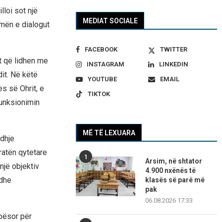
lloi sot një
MEDIAT SOCIALE
mën e dialogut
FACEBOOK
TWITTER
at që lidhen me
INSTAGRAM
LINKEDIN
dit. Në këtë
YOUTUBE
EMAIL
s së Ohrit, e
TIKTOK
funksionimin
MË TË LEXUARA
edhje
iratën qytetare
1
Arsim, në shtator
një objektiv
4.900 nxënës të
 dhe
klasës së parë më
pak
06.08.2026 17:33
lbësor për