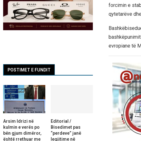
forcimin e stab
qytetarëve dhe
Bashkëbisedues
bashkëpunimit 
evropiane të M
POSTIMET E FUNDIT
Arsim Idrizi në
Editorial /
kulmin e verës po
Bisedimet pas
bën gjum dimëror,
“perdeve” janë
është rrethuar me
legjitime në