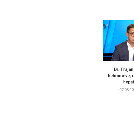
Dr. Trajan
helmimeve, r
hepati
07.08.20