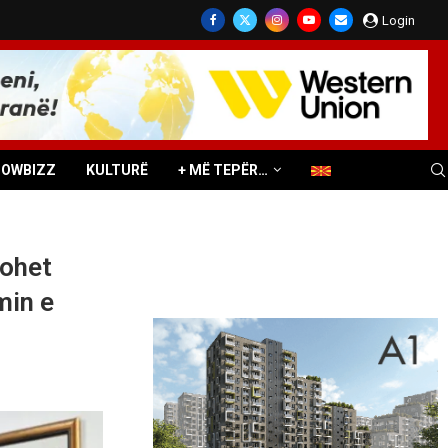
Login
HOWBIZZ
KULTURË
+ MË TEPËR…
sohet
min e