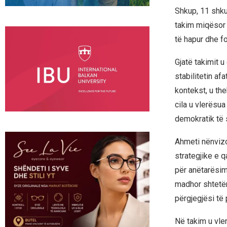
Shkup, 11 shkur
takim miqësor 
të hapur dhe f
Gjatë takimit u
stabilitetin af
kontekst, u th
cila u vlerësu
demokratik të s
Ahmeti nënvizo
strategjike e q
për anëtarësim
madhor shtetëro
përgjegjësi të 
Në takim u vle