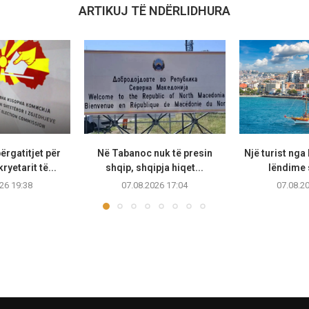
ARTIKUJ TË NDËRLIDHURA
ërgatitjet për
Në Tabanoc nuk të presin
Një turist ng
ryetarit të...
shqip, shqipja hiqet...
lëndime 
26 19:38
07.08.2026 17:04
07.08.2