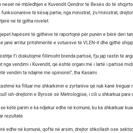
e nesër në mbledhjen e Kuvendit Qendror të Besës do të shqyrto
funksionarëve të kësaj partie, nga ministrat, zv/ministrat, drejto
jerë në të gjitha nivelet.
 jepet hapësirë të gjithëve të raportojnë për punën e bërë deri tan
 janë arritur pritshmëritë e votuesve të VLEN-it dhe gjithë shqip
shtje t’i diskutojmë fillimisht brenda partisë, t’ju jap rastin të a
t nga vendimi i Kuvendit, që është organi më i lartë i partisë mid
të vendim ta ndajmë me opinionin”, tha Kasami.
 tashmë ka filluar me shkarkimin e zyrtarëve që nuk kanë treguar 
ll ish-drejtorin e Byrosë së Metrologjisë, i cili u shkarkua para 
se këtë parim e ka ndjekur edhe në komunë, ku ka shkarkuar kuadr
r rezultate.
rë edhe në komunë, qoftë në arsim, drejtor shkollash ose sektorë 