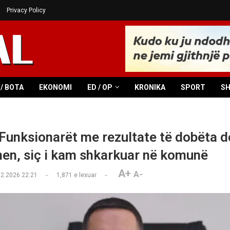
Privacy Policy
/ BOTA
EKONOMI
ED / OP
KRONIKA
SPORT
S
Funksionarët me rezultate të dobëta d
en, siç i kam shkarkuar në komunë
A+
A-
02.2026 22:21
1,871
e lexuar