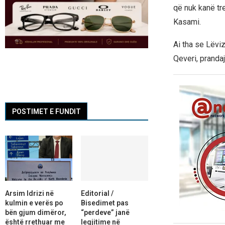
që nuk kanë tre
Kasami.
Ai tha se Lëvi
Qeveri, pranda
POSTIMET E FUNDIT
Arsim Idrizi në
Editorial /
kulmin e verës po
Bisedimet pas
bën gjum dimëror,
“perdeve” janë
është rrethuar me
legjitime në