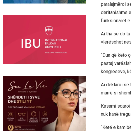
paralajmëroi s
deritanishme e 
funksionarët e t
Ai tha se do tu
vlerësohet nëse
“Dua që këto çë
pastaj varësish
kongreseve, kë
Ai deklaroi se
marrë si shembu
Kasami sqaroi 
nuk kanë tregua
“Këtë e kam bë