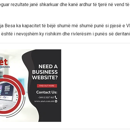
guar rezultate janë shkarkuar dhe kanë ardhur të tjerë në vend të 
zja Besa ka kapacitet të bëjë shumë më shumë punë si pjesë e V
j është i nevojshëm ky rishikim dhe rivlerësim i punës së deritan