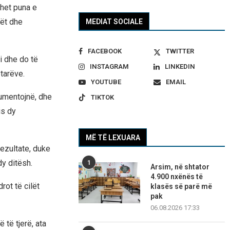
het puna e
rët dhe
MEDIAT SOCIALE
FACEBOOK
TWITTER
i dhe do të
INSTAGRAM
LINKEDIN
tarëve.
YOUTUBE
EMAIL
rgumentojnë, dhe
TIKTOK
is dy
MË TË LEXUARA
rezultate, duke
dy ditësh.
1
Arsim, në shtator
4.900 nxënës të
ot të cilët
klasës së parë më
pak
06.08.2026 17:33
të tjerë, ata