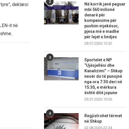
2
tyre”, deklaroi
Në korrik janë paguar
mbi 560 milionë
denarë për
kompensime për
LEN-it në
pushim mjekësor,
pjesa më e madhe
ishme.
për lejet e lindjes
28.07.2026 15:52
3
Sportelet e NP
“Ujësjellësi dhe
Kanalizimi” – Shkup
nesër do të punojnë
nga ora 7:30 deri në
15:30, e mërkura
është ditë jopune
05.01.2026 10:36
4
Regjistrohet tërmet
në Shkup
02.08.2026 22:34