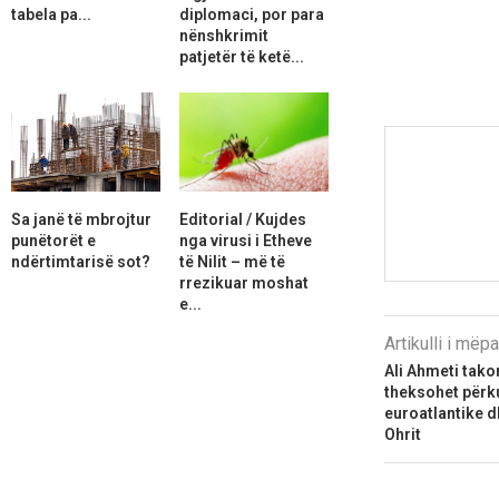
tabela pa...
diplomaci, por para
nënshkrimit
patjetër të ketë...
Sa janë të mbrojtur
Editorial / Kujdes
punëtorët e
nga virusi i Etheve
ndërtimtarisë sot?
të Nilit – më të
rrezikuar moshat
e...
Artikulli i më
Ali Ahmeti tak
theksohet përk
euroatlantike d
Ohrit