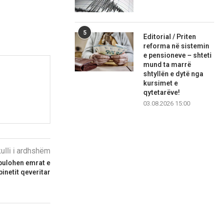
5
Editorial / Priten
reforma në sistemin
e pensioneve – shteti
mund ta marrë
shtyllën e dytë nga
kursimet e
qytetarëve!
03.08.2026 15:00
kulli i ardhshëm
zbulohen emrat e
binetit qeveritar