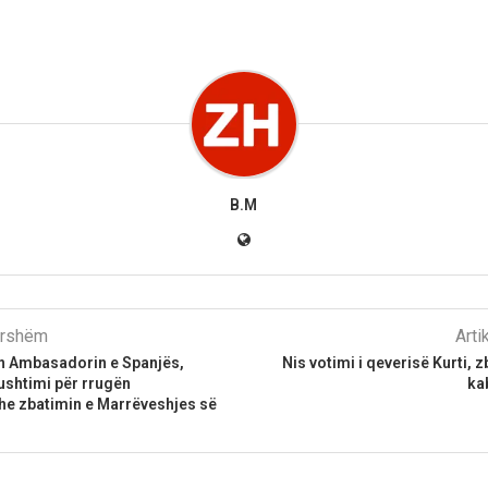
B.M
parshëm
Arti
on Ambasadorin e Spanjës,
Nis votimi i qeverisë Kurti, 
ushtimi për rrugën
ka
he zbatimin e Marrëveshjes së