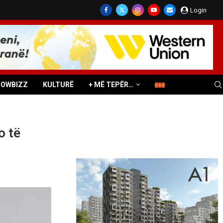
Login
HOWBIZZ
KULTURË
+ MË TEPËR…
o të