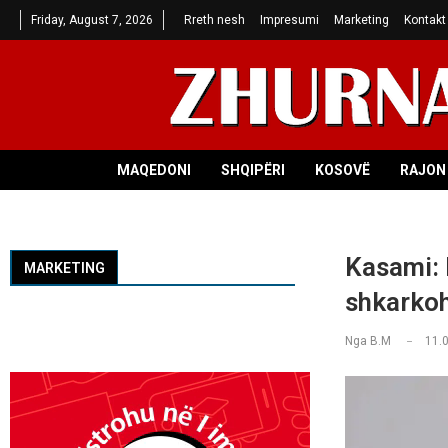
Friday, August 7, 2026
Rreth nesh
Impresumi
Marketing
Kontakt
MAQEDONI
SHQIPËRI
KOSOVË
RAJON 
Kasami: 
MARKETING
shkarkoh
Nga
B.M
11.