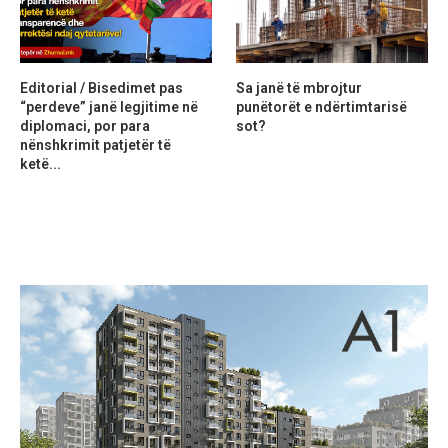
Editorial / Bisedimet pas
Sa janë të mbrojtur
“perdeve” janë legjitime në
punëtorët e ndërtimtarisë
diplomaci, por para
sot?
nënshkrimit patjetër të
ketë...