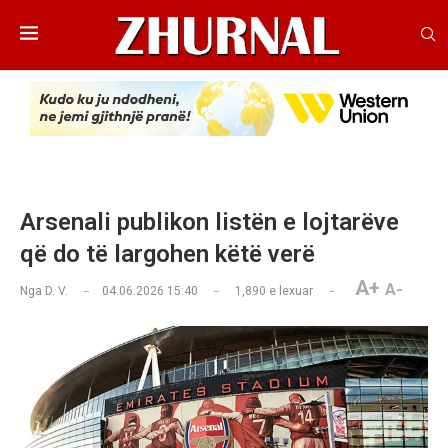
Arsenali publikon listën e lojtarëve
që do të largohen këtë verë
A+
A-
Nga
D. V.
04.06.2026 15:40
1,890
e lexuar