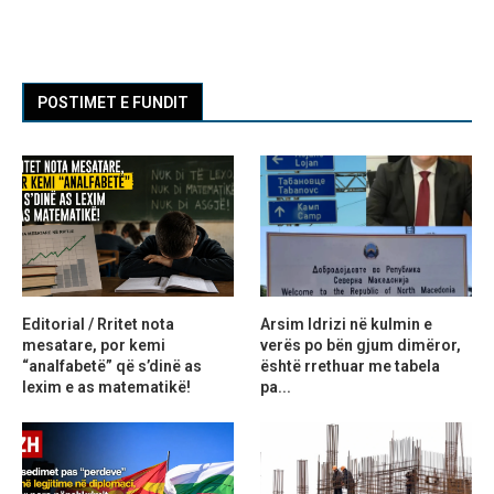
POSTIMET E FUNDIT
Editorial / Rritet nota
Arsim Idrizi në kulmin e
mesatare, por kemi
verës po bën gjum dimëror,
“analfabetë” që s’dinë as
është rrethuar me tabela
lexim e as matematikë!
pa...