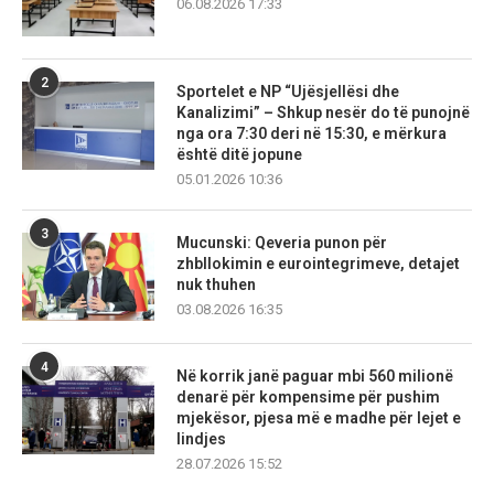
06.08.2026 17:33
2
Sportelet e NP “Ujësjellësi dhe
Kanalizimi” – Shkup nesër do të punojnë
nga ora 7:30 deri në 15:30, e mërkura
është ditë jopune
05.01.2026 10:36
3
Mucunski: Qeveria punon për
zhbllokimin e eurointegrimeve, detajet
nuk thuhen
03.08.2026 16:35
4
Në korrik janë paguar mbi 560 milionë
denarë për kompensime për pushim
mjekësor, pjesa më e madhe për lejet e
lindjes
28.07.2026 15:52