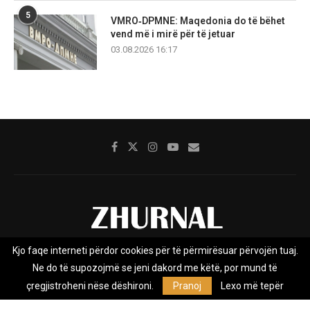
5
VMRO‑DPMNE: Maqedonia do të bëhet
vend më i mirë për të jetuar
03.08.2026 16:17
Kjo faqe interneti përdor cookies për të përmirësuar përvojën tuaj.
Rreth nesh
Impresumi
Marketing
Kontakt
Ne do të supozojmë se jeni dakord me këtë, por mund të
Privacy Policy
çregjistroheni nëse dëshironi.
Pranoj
Lexo më tepër
Zhurnal.mk është Agjenci e Lajmeve e pavarur, e themeluar në vitin