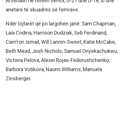
Arsenalin në nivelin senior, U-21 dhe U-18, si dhe
anëtare të skuadrës së femrave.
Ndër lojtarët që po largohen janë: Sam Chapman,
Laia Codina, Harrison Dudziak, Seb Ferdinand,
Cam’ron Ismail, Will Lannin-Sweet, Katie McCabe,
Beth Mead, Josh Nichols, Samuel Onyekachukwu,
Victoria Pelova, Alexei Rojas-Fedorushchenko,
Barbora Votikova, Naomi Williams, Manuela
Zinsberger.