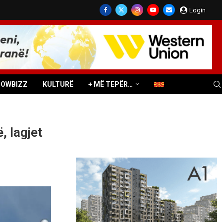
Login
HOWBIZZ
KULTURË
+ MË TEPËR…
 lagjet