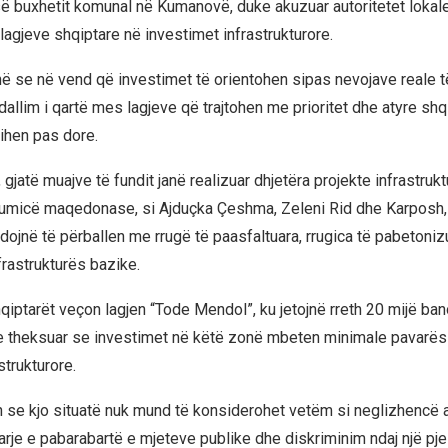
ë buxhetit komunal në Kumanovë, duke akuzuar autoritetet lokal
lagjeve shqiptare në investimet infrastrukturore.
në se në vend që investimet të orientohen sipas nevojave reale t
 dallim i qartë mes lagjeve që trajtohen me prioritet dhe atyre shq
lihen pas dore.
 gjatë muajve të fundit janë realizuar dhjetëra projekte infrastruk
umicë maqedonase, si Ajduçka Çeshma, Zeleni Rid dhe Karposh, 
dojnë të përballen me rrugë të paasfaltuara, rrugica të pabetoniz
rastrukturës bazike.
qiptarët veçon lagjen “Tode Mendol”, ku jetojnë rreth 20 mijë ba
e theksuar se investimet në këtë zonë mbeten minimale pavarës
trukturore.
n se kjo situatë nuk mund të konsiderohet vetëm si neglizhencë a
arje e pabarabartë e mjeteve publike dhe diskriminim ndaj një pje