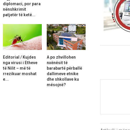
diplomaci, por para
nënshkrimit
patjetër të ketë...
Editorial / Kujdes
A po zhvillohen
nga virusi i Etheve
nxënësit të
të Nilit – më të
barabartë përballë
rrezikuar moshat
dallimeve etnike
e...
dhe shkollave ku
mësojnë?