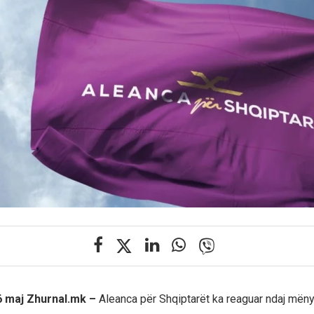
 maj Zhurnal.mk –
Aleanca për Shqiptarët ka reaguar ndaj mën