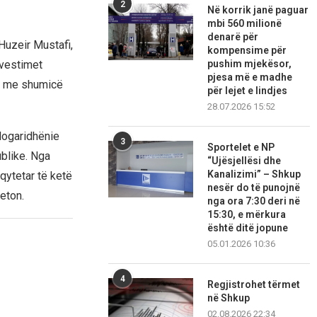
2
Në korrik janë paguar
mbi 560 milionë
denarë për
Huzeir Mustafi,
kompensime për
pushim mjekësor,
nvestimet
pjesa më e madhe
je me shumicë
për lejet e lindjes
28.07.2026 15:52
logaridhënie
3
Sportelet e NP
blike. Nga
“Ujësjellësi dhe
Kanalizimi” – Shkup
qytetar të ketë
nesër do të punojnë
eton.
nga ora 7:30 deri në
15:30, e mërkura
është ditë jopune
05.01.2026 10:36
4
Regjistrohet tërmet
në Shkup
02.08.2026 22:34