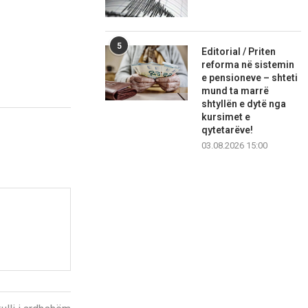
5
Editorial / Priten
reforma në sistemin
e pensioneve – shteti
mund ta marrë
shtyllën e dytë nga
kursimet e
qytetarëve!
03.08.2026 15:00