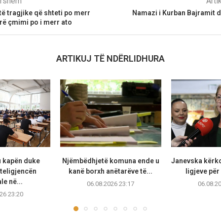
parshëm
Arti
ë tragjike që shteti po merr
Namazi i Kurban Bajramit do
rë çmimi po i merr ato
ARTIKUJ TË NDËRLIDHURA
u kapën duke
Njëmbëdhjetë komuna ende u
Janevska kërko
teligjencën
kanë borxh anëtarëve të...
ligjeve për
ale në...
06.08.2026 23:17
06.08.2
26 23:20