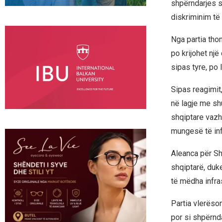
shpërndarjes s
diskriminim të 
Nga partia tho
po krijohet një
sipas tyre, po 
Sipas reagimit,
në lagje me sh
shqiptare vazh
mungesë të inf
Aleanca për Sh
shqiptarë, duk
të mëdha infras
Partia vlerëso
por si shpërnd