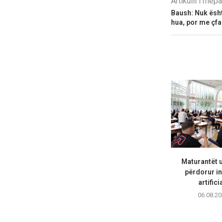
Artikulli i më
Baush: Nuk ësht
hua, por me çfa
Maturantët 
përdorur in
artifici
06.08.20