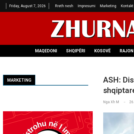
Friday, August 7, 2026
Rreth nesh
Impresumi
Marketing
Kontakt
MAQEDONI
SHQIPËRI
KOSOVË
RAJON 
ASH: Dis
MARKETING
shqiptar
Nga
Xh M
26