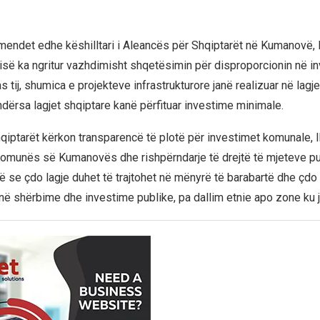
endet edhe këshilltari i Aleancës për Shqiptarët në Kumanovë, 
rtisë ka ngritur vazhdimisht shqetësimin për disproporcionin në i
 tij, shumica e projekteve infrastrukturore janë realizuar në lag
ërsa lagjet shqiptare kanë përfituar investime minimale.
qiptarët kërkon transparencë të plotë për investimet komunale, l
 Komunës së Kumanovës dhe rishpërndarje të drejtë të mjeteve pu
ë se çdo lagje duhet të trajtohet në mënyrë të barabartë dhe çdo 
 në shërbime dhe investime publike, pa dallim etnie apo zone ku j