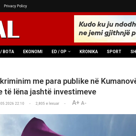
Privacy Policy
/ BOTA
EKONOMI
ED / OP
KRONIKA
SPORT
S
kriminim me para publike në Kumanovë,
e të lëna jashtë investimeve
A+
A-
.05.2026 22:10
2,805
e lexuar