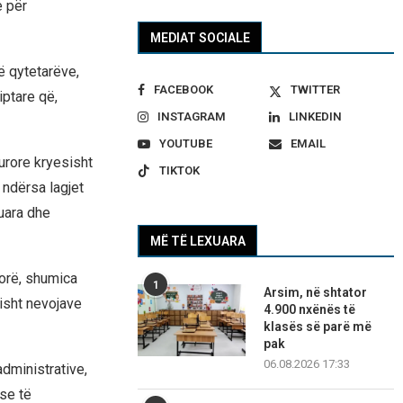
e për
MEDIAT SOCIALE
ë qytetarëve,
FACEBOOK
TWITTER
iptare që,
INSTAGRAM
LINKEDIN
YOUTUBE
EMAIL
turore kryesisht
TIKTOK
ndërsa lagjet
uara dhe
MË TË LEXUARA
norë, shumica
1
Arsim, në shtator
isht nevojave
4.900 nxënës të
klasës së parë më
pak
06.08.2026 17:33
dministrative,
se të