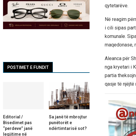
qytetarëve.
Në reagim përm
i cili sipas pa
komunale. Sipas
maqedonase, nd
Aleanca për Sh
nga kryetari i
POSTIMET E FUNDIT
partia theksojn
qasje të njëjtë
Editorial /
Sa janë të mbrojtur
Bisedimet pas
punëtorët e
“perdeve” janë
ndërtimtarisë sot?
legjitime në