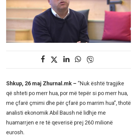
Shkup, 26 maj Zhurnal.mk –
“Nuk është tragjike
që shteti po merr hua, por më tepër si po merr hua,
me çfarë çmimi dhe për çfarë po marrim hua”, thotë
analisti ekonomik Abil Baush në lidhje me
huamarrjen e re të qeverisë prej 260 milionë
eurosh.