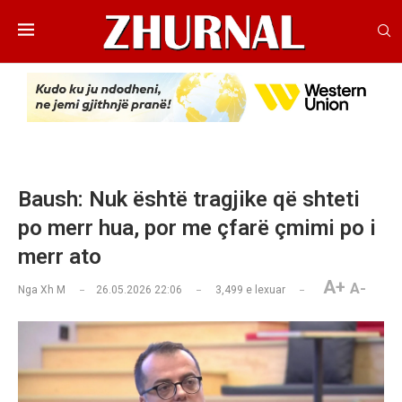
Baush: Nuk është tragjike që shteti
po merr hua, por me çfarë çmimi po i
merr ato
A+
A-
Nga
Xh M
26.05.2026 22:06
3,499
e lexuar