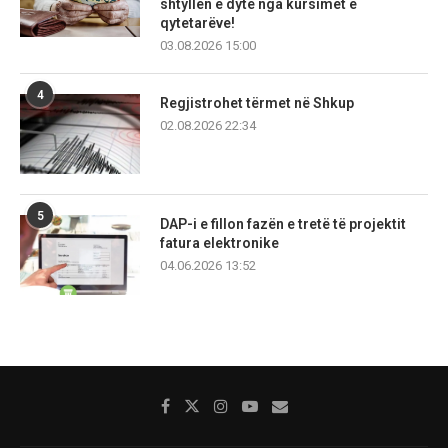
shtyllën e dytë nga kursimet e
qytetarëve!
03.08.2026 15:00
4
Regjistrohet tërmet në Shkup
02.08.2026 22:34
5
DAP-i e fillon fazën e tretë të projektit
fatura elektronike
04.06.2026 13:52