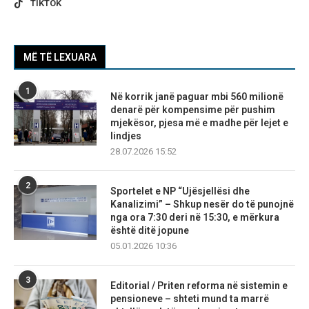
TIKTOK
MË TË LEXUARA
1
Në korrik janë paguar mbi 560 milionë
denarë për kompensime për pushim
mjekësor, pjesa më e madhe për lejet e
lindjes
28.07.2026 15:52
2
Sportelet e NP “Ujësjellësi dhe
Kanalizimi” – Shkup nesër do të punojnë
nga ora 7:30 deri në 15:30, e mërkura
është ditë jopune
05.01.2026 10:36
3
Editorial / Priten reforma në sistemin e
pensioneve – shteti mund ta marrë