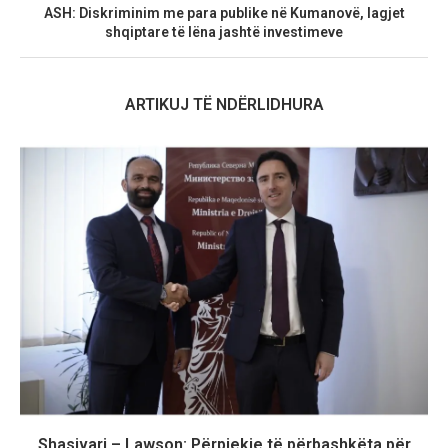
ASH: Diskriminim me para publike në Kumanovë, lagjet
shqiptare të lëna jashtë investimeve
ARTIKUJ TË NDËRLIDHURA
Shasivari – Lawson: Përpjekje të përbashkëta për