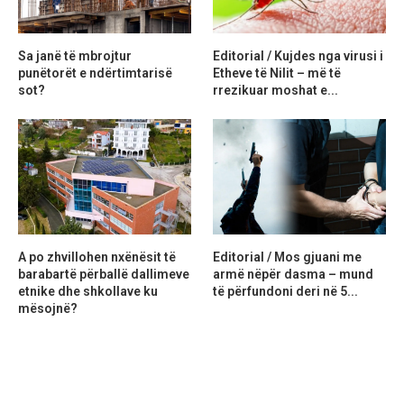
Sa janë të mbrojtur
Editorial / Kujdes nga virusi i
punëtorët e ndërtimtarisë
Etheve të Nilit – më të
sot?
rrezikuar moshat e...
A po zhvillohen nxënësit të
Editorial / Mos gjuani me
barabartë përballë dallimeve
armë nëpër dasma – mund
etnike dhe shkollave ku
të përfundoni deri në 5...
mësojnë?