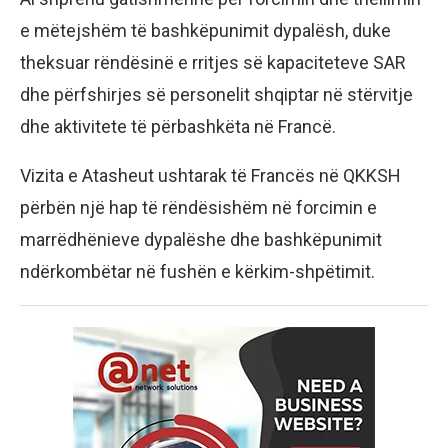
e mëtejshëm të bashkëpunimit dypalësh, duke
theksuar rëndësinë e rritjes së kapaciteteve SAR
dhe përfshirjes së personelit shqiptar në stërvitje
dhe aktivitete të përbashkëta në Francë.
Vizita e Atasheut ushtarak të Francës në QKKSH
përbën një hap të rëndësishëm në forcimin e
marrëdhënieve dypalëshe dhe bashkëpunimit
ndërkombëtar në fushën e kërkim-shpëtimit.