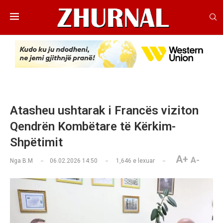
Atasheu ushtarak i Francës viziton
Qendrën Kombëtare të Kërkim-
Shpëtimit
A+
A-
Nga
B.M
06.02.2026 14:50
1,646
e lexuar