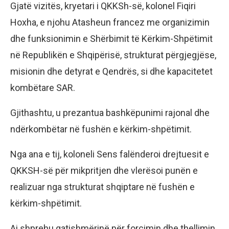
Gjatë vizitës, kryetari i QKKSh-së, kolonel Fiqiri
Hoxha, e njohu Atasheun francez me organizimin
dhe funksionimin e Shërbimit të Kërkim-Shpëtimit
në Republikën e Shqipërisë, strukturat përgjegjëse,
misionin dhe detyrat e Qendrës, si dhe kapacitetet
kombëtare SAR.
Gjithashtu, u prezantua bashkëpunimi rajonal dhe
ndërkombëtar në fushën e kërkim-shpëtimit.
Nga ana e tij, koloneli Sens falënderoi drejtuesit e
QKKSH-së për mikpritjen dhe vlerësoi punën e
realizuar nga strukturat shqiptare në fushën e
kërkim-shpëtimit.
Ai shprehu gatishmërinë për forcimin dhe thellimin