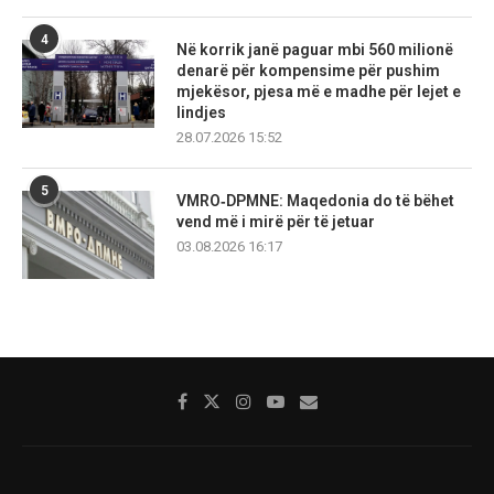
4
Në korrik janë paguar mbi 560 milionë
denarë për kompensime për pushim
mjekësor, pjesa më e madhe për lejet e
lindjes
28.07.2026 15:52
5
VMRO‑DPMNE: Maqedonia do të bëhet
vend më i mirë për të jetuar
03.08.2026 16:17