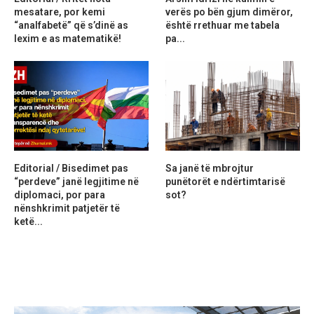
mesatare, por kemi
verës po bën gjum dimëror,
“analfabetë” që s’dinë as
është rrethuar me tabela
lexim e as matematikë!
pa...
Editorial / Bisedimet pas
Sa janë të mbrojtur
“perdeve” janë legjitime në
punëtorët e ndërtimtarisë
diplomaci, por para
sot?
nënshkrimit patjetër të
ketë...