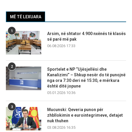
MË TË LEXUARA
1
Arsim, në shtator 4.900 nxënës të klasës
së parë më pak
06.08.2026 17:33
2
Sportelet e NP “Ujësjellësi dhe
Kanalizimi” – Shkup nesër do të punojnë
nga ora 7:30 deri në 15:30, e mërkura
është ditë jopune
05.01.2026 10:36
3
Mucunski: Qeveria punon për
zhbllokimin e eurointegrimeve, detajet
nuk thuhen
03.08.2026 16:35