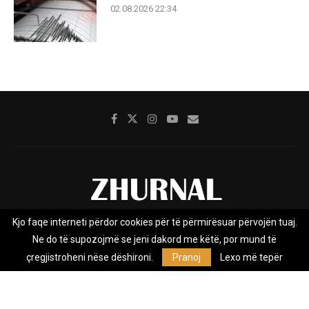
02.08.2026 22:34
Kjo faqe interneti përdor cookies për të përmirësuar përvojën tuaj.
Rreth nesh
Impresumi
Marketing
Kontakt
Ne do të supozojmë se jeni dakord me këtë, por mund të
Privacy Policy
çregjistroheni nëse dëshironi.
Pranoj
Lexo më tepër
Zhurnal.mk është Agjenci e Lajmeve e pavarur, e themeluar në vitin
2009, që e mbulon Maqedoninë, Kosovën, Shqipërinë edhe lajmet
nga bota.