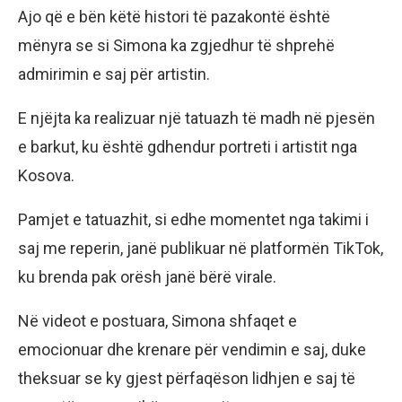
Ajo që e bën këtë histori të pazakontë është
mënyra se si Simona ka zgjedhur të shprehë
admirimin e saj për artistin.
E njëjta ka realizuar një tatuazh të madh në pjesën
e barkut, ku është gdhendur portreti i artistit nga
Kosova.
Pamjet e tatuazhit, si edhe momentet nga takimi i
saj me reperin, janë publikuar në platformën TikTok,
ku brenda pak orësh janë bërë virale.
Në videot e postuara, Simona shfaqet e
emocionuar dhe krenare për vendimin e saj, duke
theksuar se ky gjest përfaqëson lidhjen e saj të