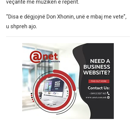
veçantë me muzikën e reperit.
“Disa e dëgjojnë Don Xhonin, unë e mbaj me vete”,
u shpreh ajo.