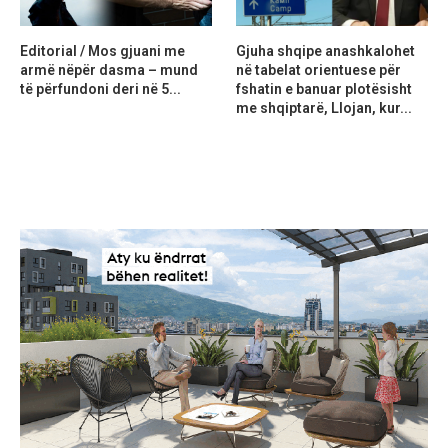
Editorial / Mos gjuani me
Gjuha shqipe anashkalohet
armë nëpër dasma – mund
në tabelat orientuese për
të përfundoni deri në 5...
fshatin e banuar plotësisht
me shqiptarë, Llojan, kur...