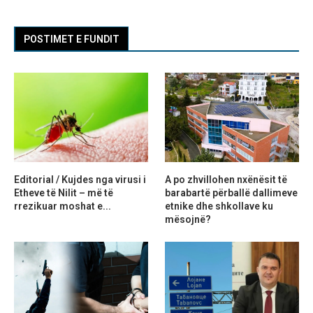
POSTIMET E FUNDIT
Editorial / Kujdes nga virusi i
A po zhvillohen nxënësit të
Etheve të Nilit – më të
barabartë përballë dallimeve
rrezikuar moshat e...
etnike dhe shkollave ku
mësojnë?