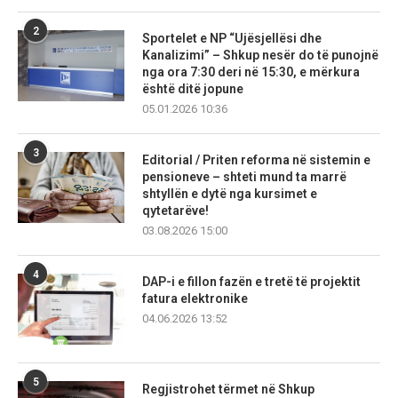
2
Sportelet e NP “Ujësjellësi dhe
Kanalizimi” – Shkup nesër do të punojnë
nga ora 7:30 deri në 15:30, e mërkura
është ditë jopune
05.01.2026 10:36
3
Editorial / Priten reforma në sistemin e
pensioneve – shteti mund ta marrë
shtyllën e dytë nga kursimet e
qytetarëve!
03.08.2026 15:00
4
DAP-i e fillon fazën e tretë të projektit
fatura elektronike
04.06.2026 13:52
5
Regjistrohet tërmet në Shkup