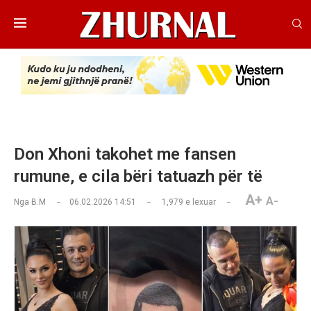
Don Xhoni takohet me fansen
rumune, e cila bëri tatuazh për të
A+
A-
Nga
B.M
06.02.2026 14:51
1,979
e lexuar