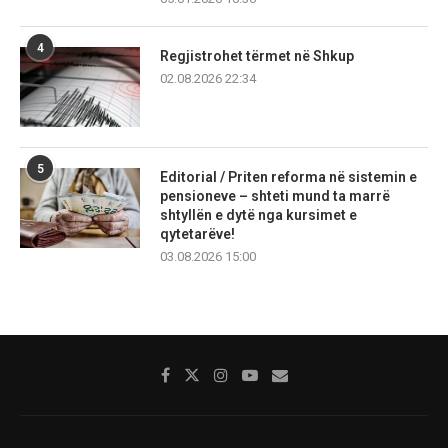
4
Regjistrohet tërmet në Shkup
02.08.2026 22:34
5
Editorial / Priten reforma në sistemin e
pensioneve – shteti mund ta marrë
shtyllën e dytë nga kursimet e
qytetarëve!
03.08.2026 15:00