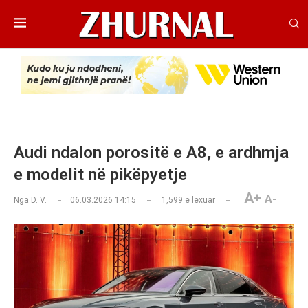
Audi ndalon porositë e A8, e ardhmja
e modelit në pikëpyetje
A+
A-
Nga
D. V.
06.03.2026 14:15
1,599
e lexuar