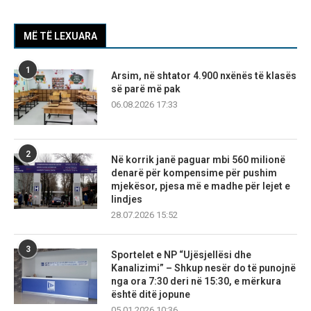
MË TË LEXUARA
1
Arsim, në shtator 4.900 nxënës të klasës
së parë më pak
06.08.2026 17:33
2
Në korrik janë paguar mbi 560 milionë
denarë për kompensime për pushim
mjekësor, pjesa më e madhe për lejet e
lindjes
28.07.2026 15:52
3
Sportelet e NP “Ujësjellësi dhe
Kanalizimi” – Shkup nesër do të punojnë
nga ora 7:30 deri në 15:30, e mërkura
është ditë jopune
05.01.2026 10:36