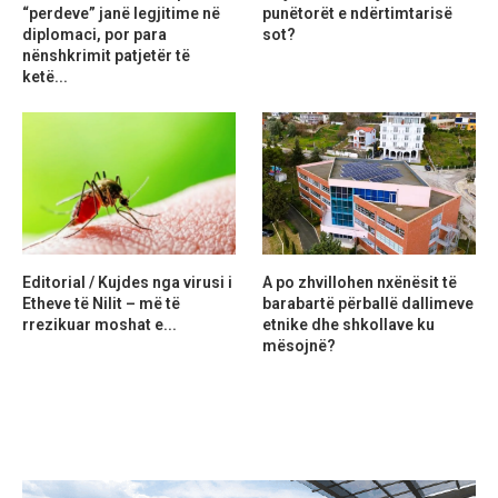
“perdeve” janë legjitime në
punëtorët e ndërtimtarisë
diplomaci, por para
sot?
nënshkrimit patjetër të
ketë...
Editorial / Kujdes nga virusi i
A po zhvillohen nxënësit të
Etheve të Nilit – më të
barabartë përballë dallimeve
rrezikuar moshat e...
etnike dhe shkollave ku
mësojnë?