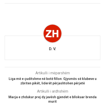
D. V.
Artikulli i mëparshëm
Liga më e çuditshme në botë fillon: Gjysmës së klubeve u
zbriten pikët, liderët përjashtohen përjetë
Artikulli i ardhshëm
Macja e zhdukur prej dy javësh gjendet e bllokuar brenda
murit