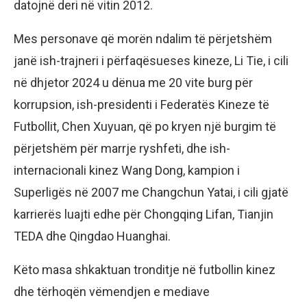
datojnë deri në vitin 2012.
Mes personave që morën ndalim të përjetshëm
janë ish-trajneri i përfaqësueses kineze, Li Tie, i cili
në dhjetor 2024 u dënua me 20 vite burg për
korrupsion, ish-presidenti i Federatës Kineze të
Futbollit, Chen Xuyuan, që po kryen një burgim të
përjetshëm për marrje ryshfeti, dhe ish-
internacionali kinez Wang Dong, kampion i
Superligës në 2007 me Changchun Yatai, i cili gjatë
karrierës luajti edhe për Chongqing Lifan, Tianjin
TEDA dhe Qingdao Huanghai.
Këto masa shkaktuan tronditje në futbollin kinez
dhe tërhoqën vëmendjen e mediave