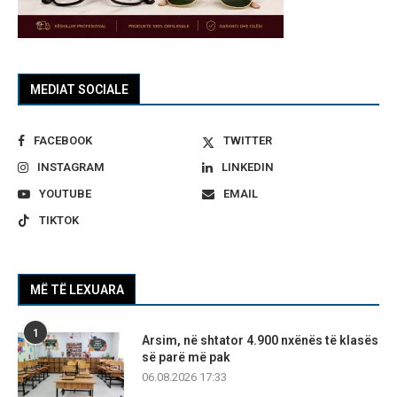
MEDIAT SOCIALE
FACEBOOK
TWITTER
INSTAGRAM
LINKEDIN
YOUTUBE
EMAIL
TIKTOK
MË TË LEXUARA
1
Arsim, në shtator 4.900 nxënës të klasës
së parë më pak
06.08.2026 17:33