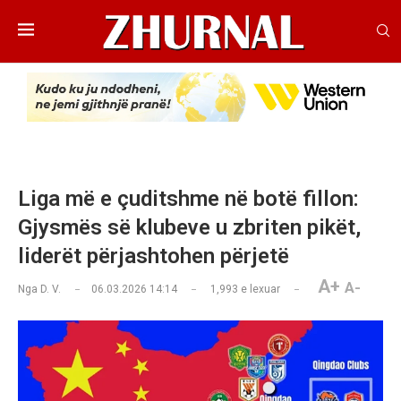
Liga më e çuditshme në botë fillon:
Gjysmës së klubeve u zbriten pikët,
liderët përjashtohen përjetë
A+
A-
Nga
D. V.
06.03.2026 14:14
1,993
e lexuar