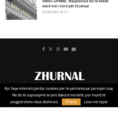
VMRO‑DPMNE: Maqedonia do të bëhet
vend më i mirë për të jetuar
03.08.2026 16:17
Kjo faqe interneti përdor cookies për të përmirësuar përvojën tuaj.
Rreth nesh
Impresumi
Marketing
Kontakt
Ne do të supozojmë se jeni dakord me këtë, por mund të
Privacy Policy
çregjistroheni nëse dëshironi.
Pranoj
Lexo më tepër
Zhurnal.mk është Agjenci e Lajmeve e pavarur, e themeluar në vitin
2009, që e mbulon Maqedoninë, Kosovën, Shqipërinë edhe lajmet
nga bota.