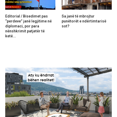
Editorial / Bisedimet pas
Sa janë të mbrojtur
“perdeve” janë legjitime në
punëtorët e ndërtimtarisë
diplomaci, por para
sot?
nënshkrimit patjetër të
ketë...