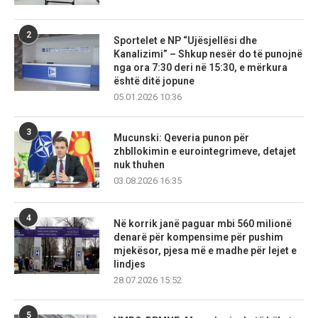
2
Sportelet e NP “Ujësjellësi dhe
Kanalizimi” – Shkup nesër do të punojnë
nga ora 7:30 deri në 15:30, e mërkura
është ditë jopune
05.01.2026 10:36
3
Mucunski: Qeveria punon për
zhbllokimin e eurointegrimeve, detajet
nuk thuhen
03.08.2026 16:35
4
Në korrik janë paguar mbi 560 milionë
denarë për kompensime për pushim
mjekësor, pjesa më e madhe për lejet e
lindjes
28.07.2026 15:52
5