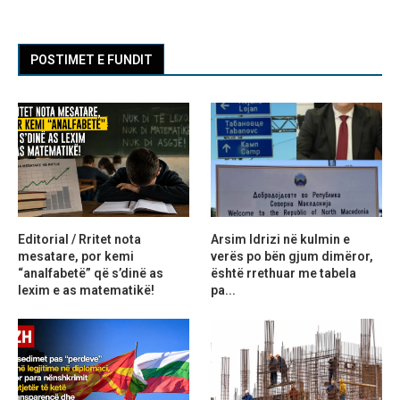
POSTIMET E FUNDIT
Editorial / Rritet nota
Arsim Idrizi në kulmin e
mesatare, por kemi
verës po bën gjum dimëror,
“analfabetë” që s’dinë as
është rrethuar me tabela
lexim e as matematikë!
pa...