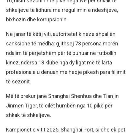
16, nisin sezonin me pikë negative për shkak të
shkeljeve të lidhura me rregullimin e ndeshjeve,
bixhozin dhe korrupsionin.
Në janar të këtij viti, autoritetet kineze shpallën
sanksione të mëdha: gjithsej 73 persona morën
ndalim të përjetshëm për të punuar në futbollin
kinez, ndërsa 13 klube nga dy ligat më të larta
profesionale u dënuan me heqje pikësh para fillimit
të sezonit.
Më të prekur janë Shanghai Shenhua dhe Tianjin
Jinmen Tiger, të cilët humbën nga 10 pikë për
shkak të shkeljeve.
Kampionët e vitit 2025, Shanghai Port, si dhe ekipet