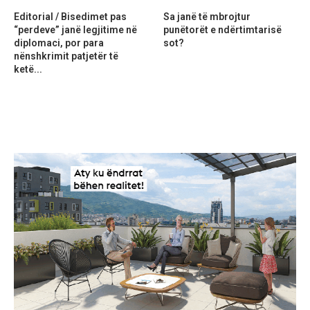
Editorial / Bisedimet pas
Sa janë të mbrojtur
“perdeve” janë legjitime në
punëtorët e ndërtimtarisë
diplomaci, por para
sot?
nënshkrimit patjetër të
ketë...