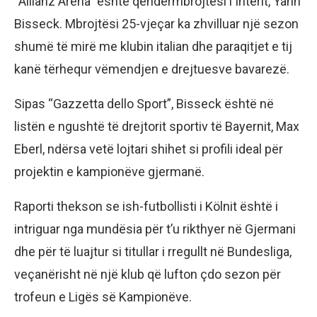
“Allianz Arena” është qendërmbrojtësi i Interit, Yann
Bisseck. Mbrojtësi 25-vjeçar ka zhvilluar një sezon
shumë të mirë me klubin italian dhe paraqitjet e tij
kanë tërhequr vëmendjen e drejtuesve bavarezë.
Sipas “Gazzetta dello Sport”, Bisseck është në
listën e ngushtë të drejtorit sportiv të Bayernit, Max
Eberl, ndërsa vetë lojtari shihet si profili ideal për
projektin e kampionëve gjermanë.
Raporti thekson se ish-futbollisti i Kölnit është i
intriguar nga mundësia për t’u rikthyer në Gjermani
dhe për të luajtur si titullar i rregullt në Bundesliga,
veçanërisht në një klub që lufton çdo sezon për
trofeun e Ligës së Kampionëve.