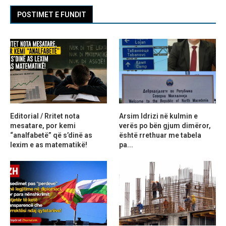
POSTIMET E FUNDIT
Editorial / Rritet nota
Arsim Idrizi në kulmin e
mesatare, por kemi
verës po bën gjum dimëror,
“analfabetë” që s’dinë as
është rrethuar me tabela
lexim e as matematikë!
pa...