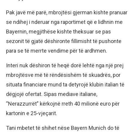
Pak javë më parë, mbrojtësi gjerman kishte pranuar
se ndihej i nderuar nga raportimet që e lidhnin me
Bayernin, megjithëse kishte theksuar se pas
sezonit të gjatë dëshironte fillimisht të pushonte
para se të merrte vendime për të ardhmen.
Interi nuk dëshiron të heqë dorë lehtë nga një prej
mbrojtësve më të rëndësishëm të skuadrës, por
situata financiare mund ta detyrojë klubin italian të
dëgjojë ofertat. Sipas mediave italiane,
“Nerazzurrët” kërkojnë rreth 40 milionë euro për
kartonin e 25-vjeçarit.
Tani mbetet të shihet nëse Bayern Munich do të