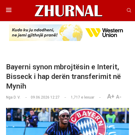
Bayerni synon mbrojtësin e Interit,
Bisseck i hap derën transferimit në
Mynih
A+
A-
Nga
D. V.
09.06.2026 12:27
1,717
e lexuar