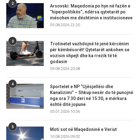
2
Arsovski: Maqedonia po hyn në fazën e
“hiperpolitikës”, ndërsa qytetarët po
mësohen me dështimin e institucioneve
05.08.2026 22:20
3
Trotinetet vazhdojnë të jenë kërcënim
për këmbësorët! Qytetarët ankohen se
vozisin shpejt dhe ka rrezik të të
godasin
09.08.2026 20:08
4
Sportelet e NP “Ujësjellësi dhe
Kanalizimi” – Shkup nesër do të punojnë
nga ora 7:30 deri në 15:30, e mërkura
është ditë jopune
05.01.2026 10:36
5
Moti sot në Maqedoninë e Veriut
10.08.2026 09:02