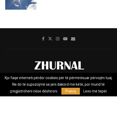
Kjo faqe interneti përdor cookies për të përmirësuar përvojën tuaj.
Rreth nesh
Impresumi
Marketing
Kontakt
Ne do të supozojmë se jeni dakord me këtë, por mund të
Privacy Policy
çregjistroheni nëse dëshironi.
Pranoj
Lexo më tepër
Zhurnal.mk është Agjenci e Lajmeve e pavarur, e themeluar në vitin
2009, që e mbulon Maqedoninë, Kosovën, Shqipërinë edhe lajmet
nga bota.
@2026 - All Right Reserved. Designed and Developed by