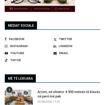
MEDIAT SOCIALE
FACEBOOK
TWITTER
INSTAGRAM
LINKEDIN
YOUTUBE
EMAIL
TIKTOK
MË TË LEXUARA
1
Arsim, në shtator 4.900 nxënës të klasës
së parë më pak
06.08.2026 17:33