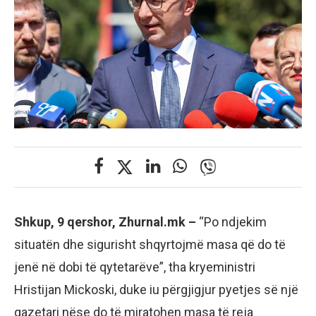
Shkup, 9 qershor, Zhurnal.mk –
“Po ndjekim
situatën dhe sigurisht shqyrtojmë masa që do të
jenë në dobi të qytetarëve”, tha kryeministri
Hristijan Mickoski, duke iu përgjigjur pyetjes së një
gazetari nëse do të miratohen masa të reja