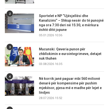
2
Sportelet e NP “Ujësjellësi dhe
Kanalizimi” – Shkup nesër do të punojnë
nga ora 7:30 deri në 15:30, e mërkura
është ditë jopune
05.01.2026 10:36
3
Mucunski: Qeveria punon për
zhbllokimin e eurointegrimeve, detajet
nuk thuhen
03.08.2026 16:35
4
Në korrik janë paguar mbi 560 milionë
denarë për kompensime për pushim
mjekësor, pjesa më e madhe për lejet e
lindjes
28.07.2026 15:52