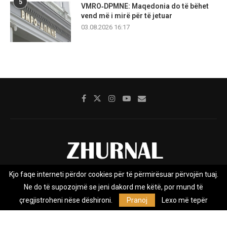
5
VMRO‑DPMNE: Maqedonia do të bëhet
vend më i mirë për të jetuar
03.08.2026 16:17
Kjo faqe interneti përdor cookies për të përmirësuar përvojën tuaj.
Rreth nesh
Impresumi
Marketing
Kontakt
Ne do të supozojmë se jeni dakord me këtë, por mund të
Privacy Policy
çregjistroheni nëse dëshironi.
Pranoj
Lexo më tepër
Zhurnal.mk është Agjenci e Lajmeve e pavarur, e themeluar në vitin
2009, që e mbulon Maqedoninë, Kosovën, Shqipërinë edhe lajmet