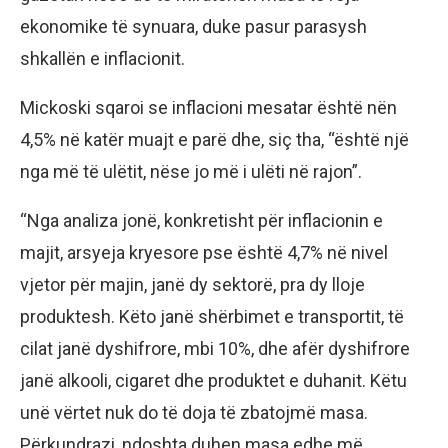
ekonomike të synuara, duke pasur parasysh
shkallën e inflacionit.
Mickoski sqaroi se inflacioni mesatar është nën
4,5% në katër muajt e parë dhe, siç tha, “është një
nga më të ulëtit, nëse jo më i ulëti në rajon”.
“Nga analiza jonë, konkretisht për inflacionin e
majit, arsyeja kryesore pse është 4,7% në nivel
vjetor për majin, janë dy sektorë, pra dy lloje
produktesh. Këto janë shërbimet e transportit, të
cilat janë dyshifrore, mbi 10%, dhe afër dyshifrore
janë alkooli, cigaret dhe produktet e duhanit. Këtu
unë vërtet nuk do të doja të zbatojmë masa.
Përkundrazi, ndoshta duhen masa edhe më