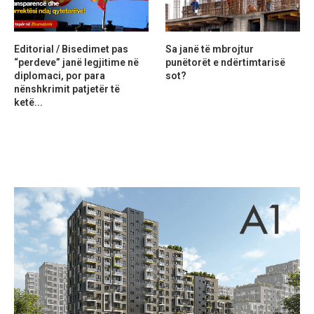
Editorial / Bisedimet pas
Sa janë të mbrojtur
“perdeve” janë legjitime në
punëtorët e ndërtimtarisë
diplomaci, por para
sot?
nënshkrimit patjetër të
ketë...