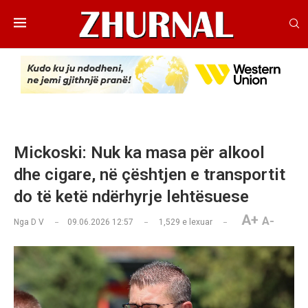
Mickoski: Nuk ka masa për alkool
dhe cigare, në çështjen e transportit
do të ketë ndërhyrje lehtësuese
A+
A-
Nga
D V
09.06.2026 12:57
1,529
e lexuar