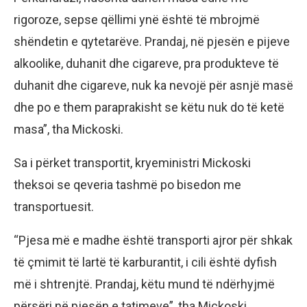
rigoroze, sepse qëllimi ynë është të mbrojmë
shëndetin e qytetarëve. Prandaj, në pjesën e pijeve
alkoolike, duhanit dhe cigareve, pra produkteve të
duhanit dhe cigareve, nuk ka nevojë për asnjë masë
dhe po e them paraprakisht se këtu nuk do të ketë
masa”, tha Mickoski.
Sa i përket transportit, kryeministri Mickoski
theksoi se qeveria tashmë po bisedon me
transportuesit.
“Pjesa më e madhe është transporti ajror për shkak
të çmimit të lartë të karburantit, i cili është dyfish
më i shtrenjtë. Prandaj, këtu mund të ndërhyjmë
përsëri në pjesën e tatimeve”, tha Mickoski.