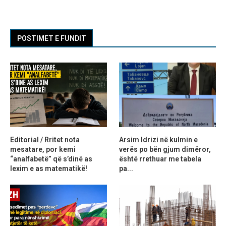
POSTIMET E FUNDIT
Editorial / Rritet nota
Arsim Idrizi në kulmin e
mesatare, por kemi
verës po bën gjum dimëror,
“analfabetë” që s’dinë as
është rrethuar me tabela
lexim e as matematikë!
pa...