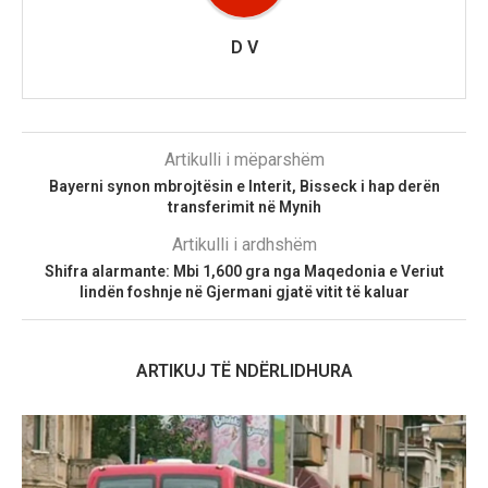
D V
Artikulli i mëparshëm
Bayerni synon mbrojtësin e Interit, Bisseck i hap derën
transferimit në Mynih
Artikulli i ardhshëm
Shifra alarmante: Mbi 1,600 gra nga Maqedonia e Veriut
lindën foshnje në Gjermani gjatë vitit të kaluar
ARTIKUJ TË NDËRLIDHURA