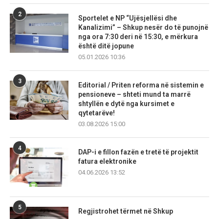
2
Sportelet e NP “Ujësjellësi dhe
Kanalizimi” – Shkup nesër do të punojnë
nga ora 7:30 deri në 15:30, e mërkura
është ditë jopune
05.01.2026 10:36
3
Editorial / Priten reforma në sistemin e
pensioneve – shteti mund ta marrë
shtyllën e dytë nga kursimet e
qytetarëve!
03.08.2026 15:00
4
DAP-i e fillon fazën e tretë të projektit
fatura elektronike
04.06.2026 13:52
5
Regjistrohet tërmet në Shkup