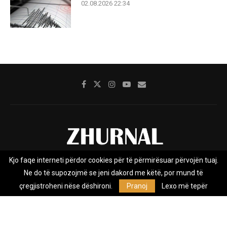
02.08.2026 22:34
Kjo faqe interneti përdor cookies për të përmirësuar përvojën tuaj.
Rreth nesh
Impresumi
Marketing
Kontakt
Ne do të supozojmë se jeni dakord me këtë, por mund të
Privacy Policy
çregjistroheni nëse dëshironi.
Pranoj
Lexo më tepër
Zhurnal.mk është Agjenci e Lajmeve e pavarur, e themeluar në vitin
2009, që e mbulon Maqedoninë, Kosovën, Shqipërinë edhe lajmet
nga bota.