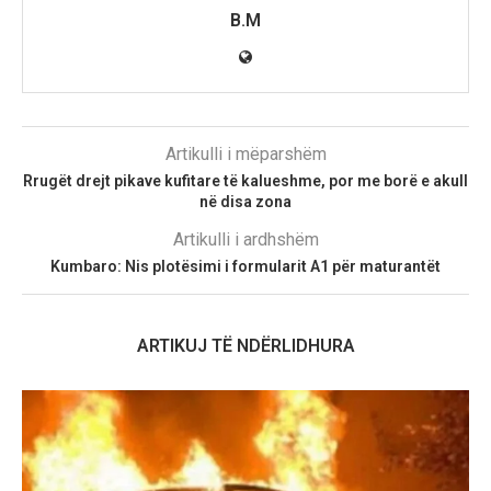
B.M
Artikulli i mëparshëm
Rrugët drejt pikave kufitare të kalueshme, por me borë e akull
në disa zona
Artikulli i ardhshëm
Kumbaro: Nis plotësimi i formularit A1 për maturantët
ARTIKUJ TË NDËRLIDHURA