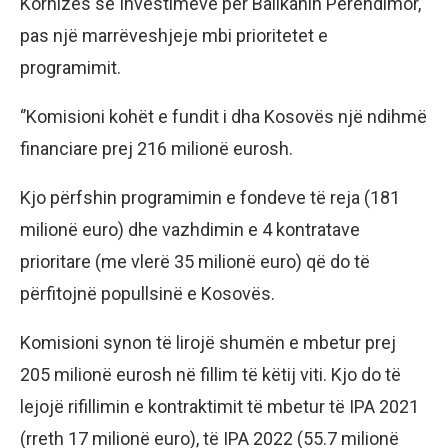
Kornizës së Investimeve për Ballkanin Perëndimor,
pas një marrëveshjeje mbi prioritetet e
programimit.
‘’Komisioni kohët e fundit i dha Kosovës një ndihmë
financiare prej 216 milionë eurosh.
Kjo përfshin programimin e fondeve të reja (181
milionë euro) dhe vazhdimin e 4 kontratave
prioritare (me vlerë 35 milionë euro) që do të
përfitojnë popullsinë e Kosovës.
Komisioni synon të lirojë shumën e mbetur prej
205 milionë eurosh në fillim të këtij viti. Kjo do të
lejojë rifillimin e kontraktimit të mbetur të IPA 2021
(rreth 17 milionë euro), të IPA 2022 (55.7 milionë