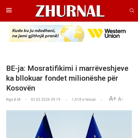
BE-ja: Mosratifikimi i marrëveshjeve
ka bllokuar fondet milionëshe për
Kosovën
A+
A-
Nga
B.M
02.02.2026 09:19
1,618
e lexuar