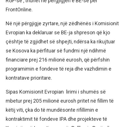
RGF-së’’, thuhet në përgjigjen e BE-së për
FrontOnline.
Në një përgjigje zyrtare, një zëdhënës i Komisionit
Evropian ka deklaruar se BE-ja shpreson që kjo
çështje të zgjidhet së shpejti, ndërsa ka rikujtuar
se Kosova ka përfituar së fundmi një ndihmë
financiare prej 216 milionë eurosh, që përfshin
programimin e fondeve të reja dhe vazhdimin e
kontratave prioritare.
Sipas Komisionit Evropian lirimi i shumës së
mbetur prej 205 milionë eurosh pritet në fillim të
këtij viti, çka do të mundësonte rifillimin e
kontraktimit të fondeve IPA dhe projekteve të