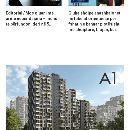
Editorial / Mos gjuani me
Gjuha shqipe anashkalohet
armë nëpër dasma – mund
në tabelat orientuese për
të përfundoni deri në 5...
fshatin e banuar plotësisht
me shqiptarë, Llojan, kur...