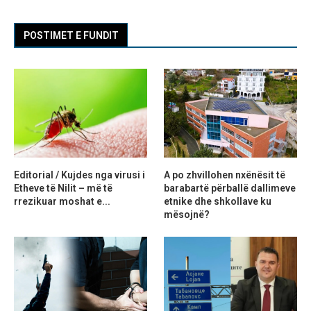
POSTIMET E FUNDIT
Editorial / Kujdes nga virusi i
A po zhvillohen nxënësit të
Etheve të Nilit – më të
barabartë përballë dallimeve
rrezikuar moshat e...
etnike dhe shkollave ku
mësojnë?