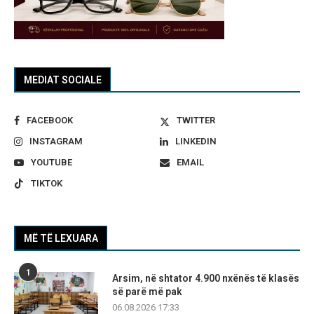
MEDIAT SOCIALE
FACEBOOK
TWITTER
INSTAGRAM
LINKEDIN
YOUTUBE
EMAIL
TIKTOK
MË TË LEXUARA
1
Arsim, në shtator 4.900 nxënës të klasës
së parë më pak
06.08.2026 17:33