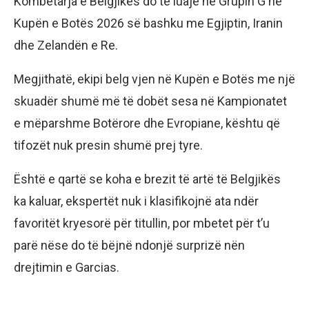
Kombëtarja e Belgjikës do të luajë në Grupin G në
Kupën e Botës 2026 së bashku me Egjiptin, Iranin
dhe Zelandën e Re.
Megjithatë, ekipi belg vjen në Kupën e Botës me një
skuadër shumë më të dobët sesa në Kampionatet
e mëparshme Botërore dhe Evropiane, kështu që
tifozët nuk presin shumë prej tyre.
Është e qartë se koha e brezit të artë të Belgjikës
ka kaluar, ekspertët nuk i klasifikojnë ata ndër
favoritët kryesorë për titullin, por mbetet për t’u
parë nëse do të bëjnë ndonjë surprizë nën
drejtimin e Garcias.