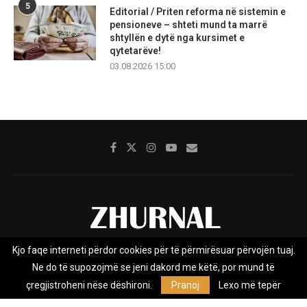
5
Editorial / Priten reforma në sistemin e
pensioneve – shteti mund ta marrë
shtyllën e dytë nga kursimet e
qytetarëve!
03.08.2026 15:00
Kjo faqe interneti përdor cookies për të përmirësuar përvojën tuaj.
Rreth nesh
Impresumi
Marketing
Kontakt
Ne do të supozojmë se jeni dakord me këtë, por mund të
Privacy Policy
çregjistroheni nëse dëshironi.
Pranoj
Lexo më tepër
Zhurnal.mk është Agjenci e Lajmeve e pavarur, e themeluar në vitin