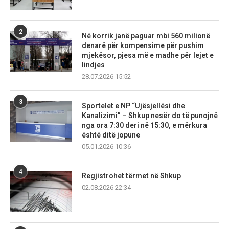
2
Në korrik janë paguar mbi 560 milionë
denarë për kompensime për pushim
mjekësor, pjesa më e madhe për lejet e
lindjes
28.07.2026 15:52
3
Sportelet e NP “Ujësjellësi dhe
Kanalizimi” – Shkup nesër do të punojnë
nga ora 7:30 deri në 15:30, e mërkura
është ditë jopune
05.01.2026 10:36
4
Regjistrohet tërmet në Shkup
02.08.2026 22:34