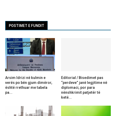
POSTIMET E FUNDIT
Arsim Idrizi në kulmin e
Editorial / Bisedimet pas
verës po bën gjum dimëror,
“perdeve” janë legjitime në
është rrethuar me tabela
diplomaci, por para
pa...
nënshkrimit patjetër të
ketë...