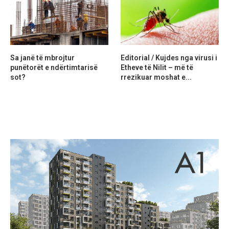
Sa janë të mbrojtur
Editorial / Kujdes nga virusi i
punëtorët e ndërtimtarisë
Etheve të Nilit – më të
sot?
rrezikuar moshat e...