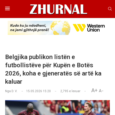
Belgjika publikon listën e
futbollistëve për Kupën e Botës
2026, koha e gjeneratës së artë ka
kaluar
A+
A-
Nga
D. V.
15.05.2026 15:20
2,795
e lexuar