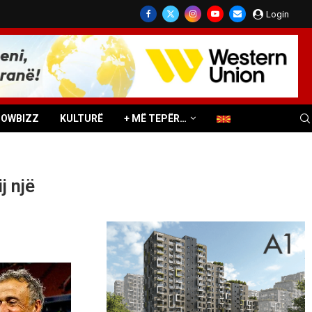
Login
HOWBIZZ
KULTURË
+ MË TEPËR…
j një