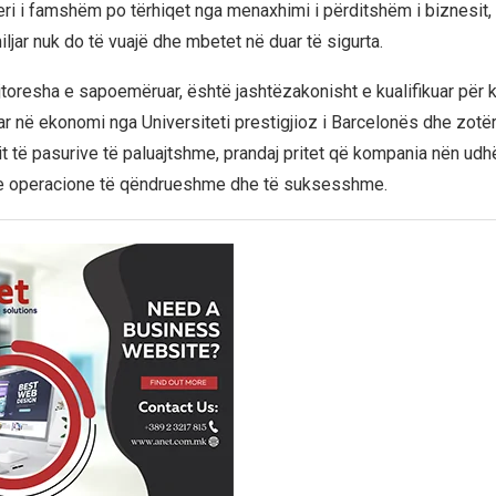
eri i famshëm po tërhiqet nga menaxhimi i përditshëm i biznesit,
ljar nuk do të vuajë dhe mbetet në duar të sigurta.
rejtoresha e sapoemëruar, është jashtëzakonisht e kualifikuar për k
r në ekonomi nga Universiteti prestigjioz i Barcelonës dhe zotër
it të pasurive të paluajtshme, prandaj pritet që kompania nën udh
e operacione të qëndrueshme dhe të suksesshme.