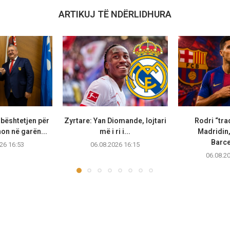
ARTIKUJ TË NDËRLIDHURA
bështetjen për
Zyrtare: Yan Diomande, lojtari
Rodri “tra
non në garën...
më i ri i...
Madridin,
Barc
26 16:53
06.08.2026 16:15
06.08.2