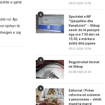
 është e qartë
28.07.2026 15:52
2
Sportelet e NP
ëtë rol. Ajo
“Ujësjellësi dhe
Kanalizimi” – Shkup
on njohuri të
nesër do të punojnë
ëheqjen e saj
nga ora 7:30 deri në
15:30, e mërkura
është ditë jopune
05.01.2026 10:36
3
Regjistrohet tërmet
në Shkup
02.08.2026 22:34
4
Editorial / Priten
reforma në sistemin
e pensioneve – shteti
mund ta marrë