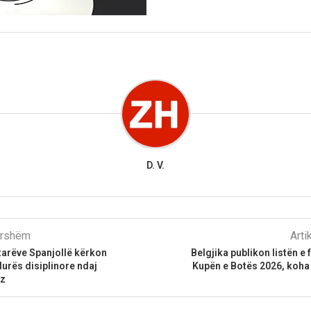
D. V.
parshëm
Arti
tarëve Spanjollë kërkon
Belgjika publikon listën e 
urës disiplinore ndaj
Kupën e Botës 2026, koha
ez