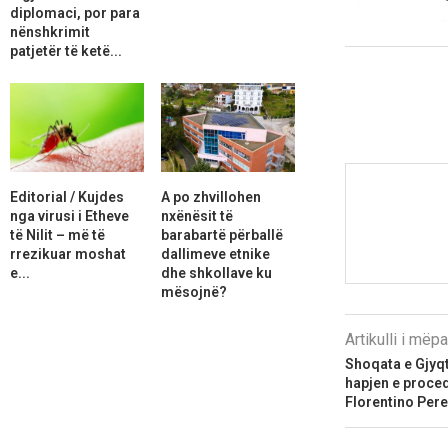
diplomaci, por para
nënshkrimit
patjetër të ketë...
Editorial / Kujdes
A po zhvillohen
nga virusi i Etheve
nxënësit të
të Nilit – më të
barabartë përballë
rrezikuar moshat
dallimeve etnike
e...
dhe shkollave ku
mësojnë?
Artikulli i më
Shoqata e Gjyq
hapjen e proced
Florentino Per