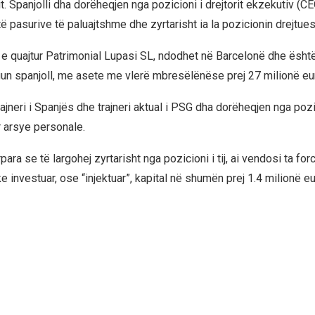
. Spanjolli dha dorëheqjen nga pozicioni i drejtorit ekzekutiv (C
 të pasurive të paluajtshme dhe zyrtarisht ia la pozicionin drejtues 
 e quajtur Patrimonial Lupasi SL, ndodhet në Barcelonë dhe është 
gun spanjoll, me asete me vlerë mbresëlënëse prej 27 milionë eu
trajneri i Spanjës dhe trajneri aktual i PSG dha dorëheqjen nga pozi
 arsye personale.
para se të largohej zyrtarisht nga pozicioni i tij, ai vendosi ta for
 investuar, ose “injektuar”, kapital në shumën prej 1.4 milionë e