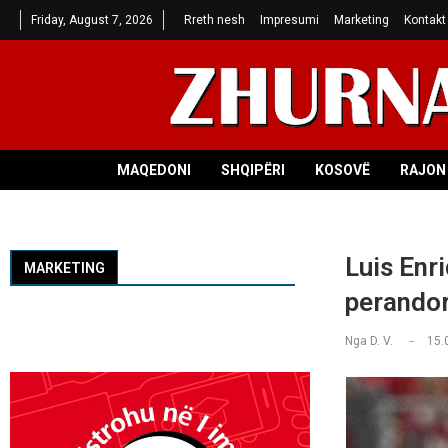
Friday, August 7, 2026
Rreth nesh
Impresumi
Marketing
Kontakt
MAQEDONI
SHQIPËRI
KOSOVË
RAJON 
Luis Enri
MARKETING
perandor
Nga
D. V.
15.