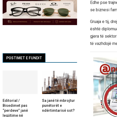
Edhe pse trajn
se biznesi fami
Gruaja e tij, d
është diplomua
gjera të sektor
të vazhdojë m
POSTIMET E FUNDIT
Editorial /
Sa janë të mbrojtur
Bisedimet pas
punëtorët e
“perdeve” janë
ndërtimtarisë sot?
legjitime në