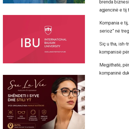
brenda biznesit
agjencinë e tij
Kompania e tij,
serioz” në tre
Siç u tha, ish-
kompanisë për
Megjithatë, për
kompaninë duke