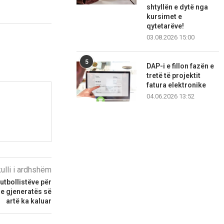
shtyllën e dytë nga
kursimet e
qytetarëve!
03.08.2026 15:00
5
DAP-i e fillon fazën e
tretë të projektit
fatura elektronike
04.06.2026 13:52
kulli i ardhshëm
futbollistëve për
 e gjeneratës së
artë ka kaluar