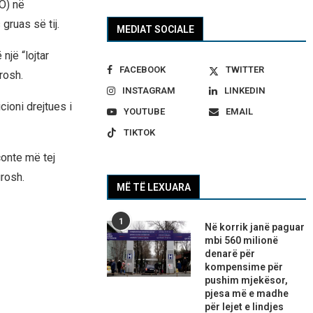
EO) në
gruas së tij.
MEDIAT SOCIALE
një “lojtar
FACEBOOK
TWITTER
rosh.
INSTAGRAM
LINKEDIN
cioni drejtues i
YOUTUBE
EMAIL
TIKTOK
conte më tej
urosh.
MË TË LEXUARA
1
Në korrik janë paguar
mbi 560 milionë
denarë për
kompensime për
pushim mjekësor,
pjesa më e madhe
për lejet e lindjes