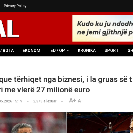
Privacy Policy
/ BOTA
EKONOMI
ED / OP
KRONIKA
SPORT
S
que tërhiqet nga biznesi, i la gruas së ti
i me vlerë 27 milionë euro
A+
A-
05.2026 15:19
2,378
e lexuar