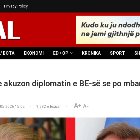
Privacy Policy
/ BOTA
EKONOMI
ED / OP
KRONIKA
SPORT
S
e akuzon diplomatin e BE-së se po mb
A+
A-
.05.2026 15:02
1,932
e lexuar