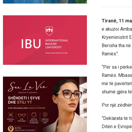
Tiranë, 11 ma
e akuzoi Ambas
Kryeministrit 
Berisha tha në
Ramës”.
“Për sa i përk
Ramës. Mbase, k
më të pavërtet
shumë gjëra të 
Por një zëdhënë
“Deklarata të 
Ditën e Evropë