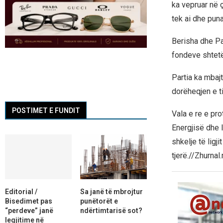
ka vepruar në 
tek ai dhe puna
Berisha dhe Pa
fondeve shtetë
Partia ka mbaj
dorëheqjen e t
POSTIMET E FUNDIT
Vala e re e pr
Energjisë dhe I
shkelje të ligj
tjerë.//Zhurnal
Editorial /
Sa janë të mbrojtur
Bisedimet pas
punëtorët e
“perdeve” janë
ndërtimtarisë sot?
legjitime në