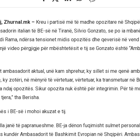
j, Zhurnal.mk –
Kreu i partisë më të madhe opozitare në Shqipëri
adorin italian të BE-së në Tiranë, Silvio Gonzato, se po ia mban
Edi Rama, ndërsa tensionet midis opozitës dhe qeverisë në vend
 një video përgjigje për mbështetësit e tij se Gonzato është “Amb
et ambasadorit aktual, unë kam shprehur, ky sillet si me qenë amb
y zotëri, në mënyrë të vërtetuar, vërtetuar, ka transmetuar në Br
a ndaj opozitës. Sikur opozita nuk është për integrimin. Për të m
tjera,” tha Berisha.
s i BE-së i mohoi akuzat e tij.
tilla janë të papranueshme. BE-ja dënon fuqimisht sulmet personal
s kundër Ambasadorit të Bashkimit Evropian në Shqipëri. Ambas