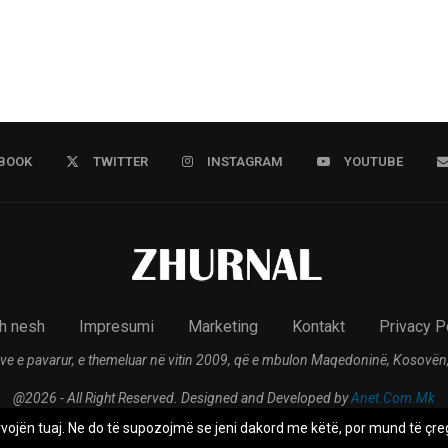
BOOK
TWITTER
INSTAGRAM
YOUTUBE
h nesh
Impresumi
Marketing
Kontakt
Privacy P
ve e pavarur, e themeluar në vitin 2009, që e mbulon Maqedoninë, Kosovën,
@2026 - All Right Reserved. Designed and Developed by
Anet.Com.Mk
rvojën tuaj. Ne do të supozojmë se jeni dakord me këtë, por mund të çreg