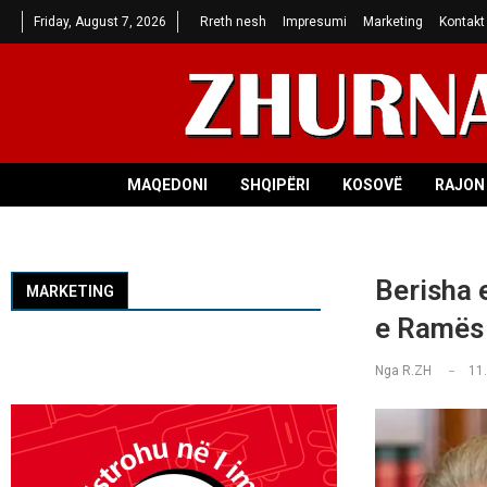
Friday, August 7, 2026
Rreth nesh
Impresumi
Marketing
Kontakt
MAQEDONI
SHQIPËRI
KOSOVË
RAJON 
Berisha 
MARKETING
e Ramës
Nga
R.ZH
11