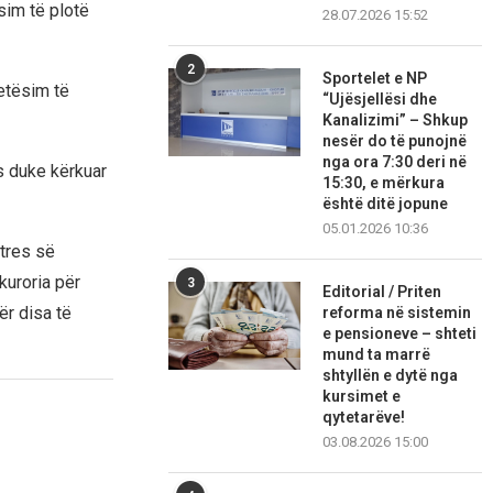
sim të plotë
28.07.2026 15:52
2
Sportelet e NP
etësim të
“Ujësjellësi dhe
Kanalizimi” – Shkup
nesër do të punojnë
nga ora 7:30 deri në
s duke kërkuar
15:30, e mërkura
është ditë jopune
05.01.2026 10:36
stres së
kuroria për
3
Editorial / Priten
ër disa të
reforma në sistemin
e pensioneve – shteti
mund ta marrë
shtyllën e dytë nga
kursimet e
qytetarëve!
03.08.2026 15:00