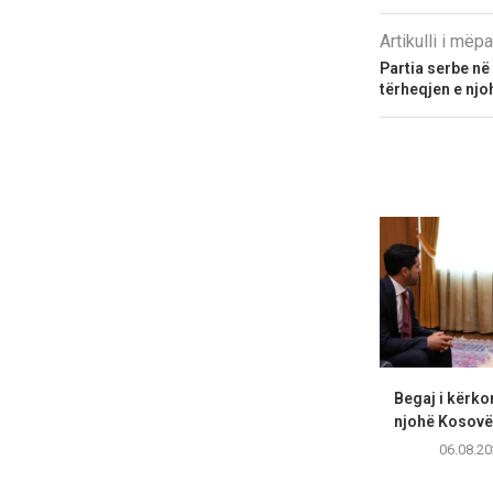
Artikulli i më
Partia serbe në 
tërheqjen e nj
Begaj i kërko
njohë Kosovën
06.08.20