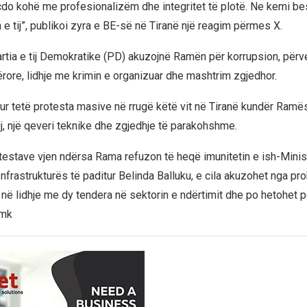
çdo kohë me profesionalizëm dhe integritet të plotë. Ne kemi be
 e tij”, publikoi zyra e BE-së në Tiranë një reagim përmes X.
rtia e tij Demokratike (PD) akuzojnë Ramën për korrupsion, përv
rore, lidhje me krimin e organizuar dhe mashtrim zgjedhor.
tur tetë protesta masive në rrugë këtë vit në Tiranë kundër Ramë
ij, një qeveri teknike dhe zgjedhje të parakohshme.
otestave vjen ndërsa Rama refuzon të heqë imunitetin e ish-Mini
nfrastrukturës të paditur Belinda Balluku, e cila akuzohet nga pro
it në lidhje me dy tendera në sektorin e ndërtimit dhe po hetohet p
.mk