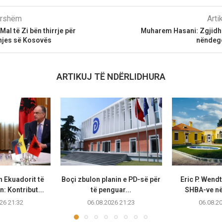
parshëm
Arti
Mal të Zi bën thirrje për
Muharem Hasani: Zgjidhe
ohjes së Kosovës
nëndegë
ARTIKUJ TË NDËRLIDHURA
n Ekuadorit të
Boçi zbulon planin e PD-së për
Eric P. Wend
: Kontribut...
të penguar...
SHBA-ve në 
26 21:32
06.08.2026 21:23
06.08.2