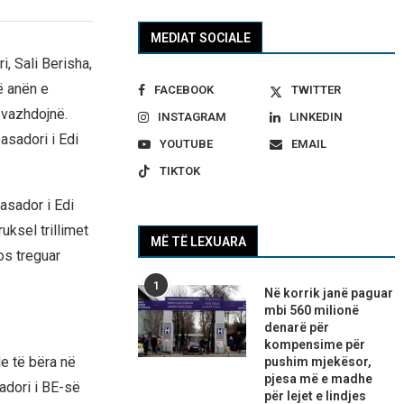
MEDIAT SOCIALE
, Sali Berisha,
ë anën e
FACEBOOK
TWITTER
 vazhdojnë.
INSTAGRAM
LINKEDIN
asadori i Edi
YOUTUBE
EMAIL
TIKTOK
asador i Edi
uksel trillimet
MË TË LEXUARA
os treguar
1
Në korrik janë paguar
mbi 560 milionë
denarë për
kompensime për
e të bëra në
pushim mjekësor,
pjesa më e madhe
adori i BE-së
për lejet e lindjes