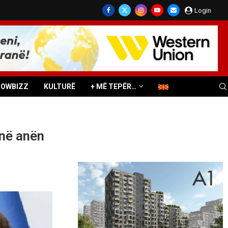
Login
HOWBIZZ
KULTURË
+ MË TEPËR…
anë anën