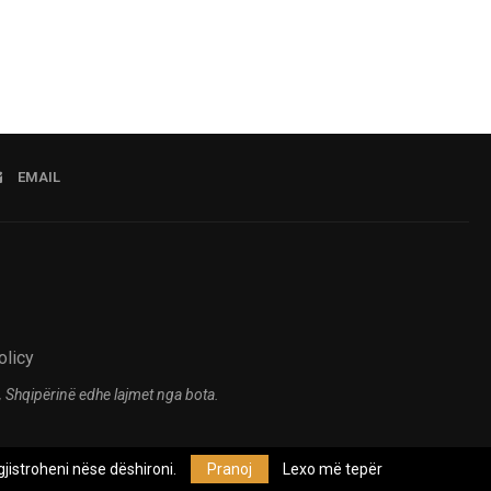
EMAIL
olicy
 Shqipërinë edhe lajmet nga bota.
jistroheni nëse dëshironi.
Pranoj
Lexo më tepër