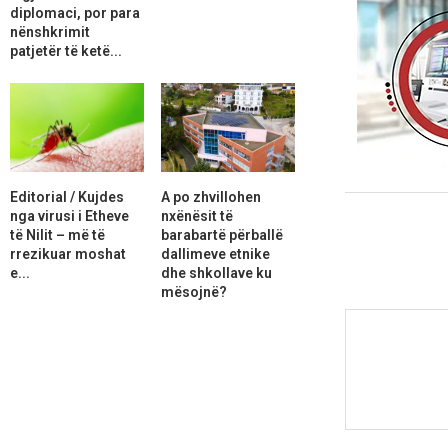
diplomaci, por para
nënshkrimit
patjetër të ketë...
Editorial / Kujdes
A po zhvillohen
nga virusi i Etheve
nxënësit të
të Nilit – më të
barabartë përballë
rrezikuar moshat
dallimeve etnike
e...
dhe shkollave ku
mësojnë?