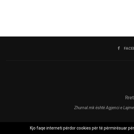
FACE
Rret
Zhurnal.mk është Agjenci e Lajme
Kjo faqe interneti përdor cookies për të përmirësuar pë