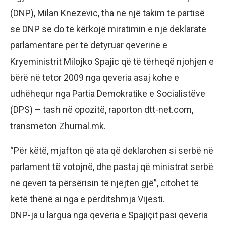
(DNP), Milan Knezevic, tha në një takim të partisë
se DNP se do të kërkojë miratimin e një deklarate
parlamentare për të detyruar qeverinë e
Kryeministrit Milojko Spajic që të tërheqë njohjen e
bërë në tetor 2009 nga qeveria asaj kohe e
udhëhequr nga Partia Demokratike e Socialistëve
(DPS) – tash në opozitë, raporton dtt-net.com,
transmeton Zhurnal.mk.
“Për këtë, mjafton që ata që deklarohen si serbë në
parlament të votojnë, dhe pastaj që ministrat serbë
në qeveri ta përsërisin të njëjtën gjë”, citohet të
ketë thënë ai nga e përditshmja Vijesti.
DNP-ja u largua nga qeveria e Spajiçit pasi qeveria