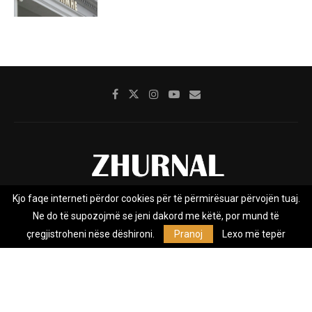
Kjo faqe interneti përdor cookies për të përmirësuar përvojën tuaj.
Rreth nesh
Impresumi
Marketing
Kontakt
Ne do të supozojmë se jeni dakord me këtë, por mund të
Privacy Policy
çregjistroheni nëse dëshironi.
Pranoj
Lexo më tepër
Zhurnal.mk është Agjenci e Lajmeve e pavarur, e themeluar në vitin
2009, që e mbulon Maqedoninë, Kosovën, Shqipërinë edhe lajmet
nga bota.
@2026 - All Right Reserved. Designed and Developed by