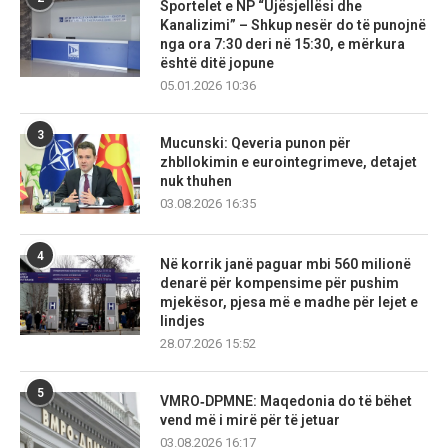
Sportelet e NP “Ujësjellësi dhe
Kanalizimi” – Shkup nesër do të punojnë
nga ora 7:30 deri në 15:30, e mërkura
është ditë jopune
05.01.2026 10:36
3
Mucunski: Qeveria punon për
zhbllokimin e eurointegrimeve, detajet
nuk thuhen
03.08.2026 16:35
4
Në korrik janë paguar mbi 560 milionë
denarë për kompensime për pushim
mjekësor, pjesa më e madhe për lejet e
lindjes
28.07.2026 15:52
5
VMRO‑DPMNE: Maqedonia do të bëhet
vend më i mirë për të jetuar
03.08.2026 16:17