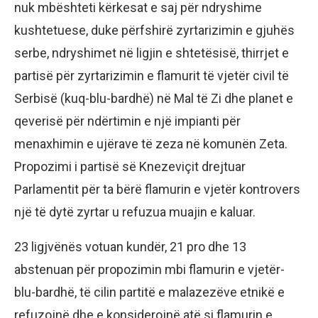
nuk mbështeti kërkesat e saj për ndryshime
kushtetuese, duke përfshirë zyrtarizimin e gjuhës
serbe, ndryshimet në ligjin e shtetësisë, thirrjet e
partisë për zyrtarizimin e flamurit të vjetër civil të
Serbisë (kuq-blu-bardhë) në Mal të Zi dhe planet e
qeverisë për ndërtimin e një impianti për
menaxhimin e ujërave të zeza në komunën Zeta.
Propozimi i partisë së Knezeviçit drejtuar
Parlamentit për ta bërë flamurin e vjetër kontrovers
një të dytë zyrtar u refuzua muajin e kaluar.
23 ligjvënës votuan kundër, 21 pro dhe 13
abstenuan për propozimin mbi flamurin e vjetër-
blu-bardhë, të cilin partitë e malazezëve etnikë e
refuzojnë dhe e konsiderojnë atë si flamurin e