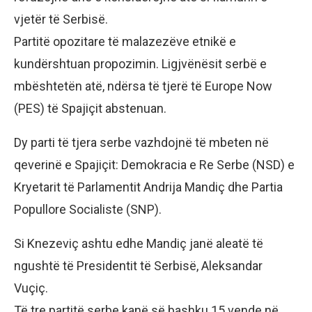
vjetër të Serbisë.
Partitë opozitare të malazezëve etnikë e
kundërshtuan propozimin. Ligjvënësit serbë e
mbështetën atë, ndërsa të tjerë të Europe Now
(PES) të Spajiçit abstenuan.
Dy parti të tjera serbe vazhdojnë të mbeten në
qeverinë e Spajiçit: Demokracia e Re Serbe (NSD) e
Kryetarit të Parlamentit Andrija Mandiç dhe Partia
Popullore Socialiste (SNP).
Si Knezeviç ashtu edhe Mandiç janë aleatë të
ngushtë të Presidentit të Serbisë, Aleksandar
Vuçiç.
Të tre partitë serbe kanë së bashku 15 vende në