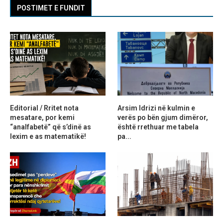
POSTIMET E FUNDIT
Editorial / Rritet nota
Arsim Idrizi në kulmin e
mesatare, por kemi
verës po bën gjum dimëror,
“analfabetë” që s’dinë as
është rrethuar me tabela
lexim e as matematikë!
pa...