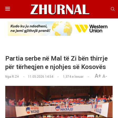
Partia serbe në Mal të Zi bën thirrje
për tërheqjen e njohjes së Kosovës
A+
A-
Nga
R.ZH
11.05.2026 14:54
1,374
e lexuar