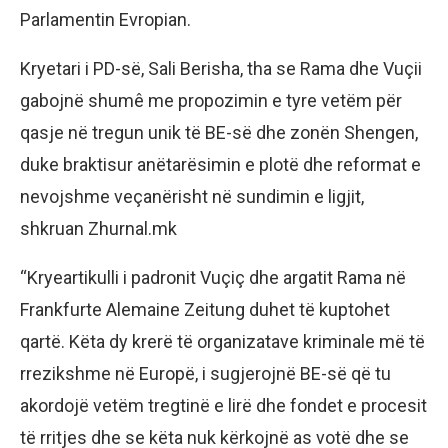
Parlamentin Evropian.
Kryetari i PD-së, Sali Berisha, tha se Rama dhe Vuçii
gabojnë shumê me propozimin e tyre vetëm për
qasje në tregun unik të BE-së dhe zonën Shengen,
duke braktisur anëtarësimin e plotë dhe reformat e
nevojshme veçanërisht në sundimin e ligjit,
shkruan Zhurnal.mk
“Kryeartikulli i padronit Vuçiç dhe argatit Rama në
Frankfurte Alemaine Zeitung duhet të kuptohet
qartë. Këta dy krerë të organizatave kriminale më të
rrezikshme në Europë, i sugjerojnë BE-së që tu
akordojë vetëm tregtinë e lirë dhe fondet e procesit
të rritjes dhe se këta nuk kërkojnë as votë dhe se