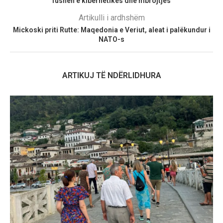
fushën e kibernetikës dhe mbrojtjes
Artikulli i ardhshëm
Mickoski priti Rutte: Maqedonia e Veriut, aleat i palëkundur i
NATO-s
ARTIKUJ TË NDËRLIDHURA