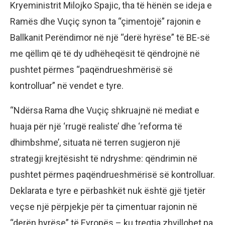
Kryeministrit Milojko Spajic, tha të hënën se ideja e
Ramës dhe Vuçiç synon ta “çimentojë” rajonin e
Ballkanit Perëndimor në një “derë hyrëse” të BE-së
me qëllim që të dy udhëheqësit të qëndrojnë në
pushtet përmes “paqëndrueshmërisë së
kontrolluar” në vendet e tyre.
“Ndërsa Rama dhe Vuçiç shkruajnë në mediat e
huaja për një ‘rrugë realiste’ dhe ‘reforma të
dhimbshme’, situata në terren sugjeron një
strategji krejtësisht të ndryshme: qëndrimin në
pushtet përmes paqëndrueshmërisë së kontrolluar.
Deklarata e tyre e përbashkët nuk është gjë tjetër
veçse një përpjekje për ta çimentuar rajonin në
“derën hyrëse” të Evropës – ku tregtia zhvillohet pa