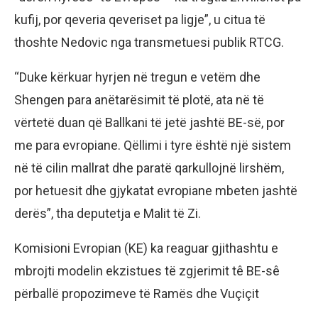
kufij, por qeveria qeveriset pa ligje”, u citua të
thoshte Nedovic nga transmetuesi publik RTCG.
“Duke kërkuar hyrjen në tregun e vetëm dhe
Shengen para anëtarësimit të plotë, ata në të
vërtetë duan që Ballkani të jetë jashtë BE-së, por
me para evropiane. Qëllimi i tyre është një sistem
në të cilin mallrat dhe paratë qarkullojnë lirshëm,
por hetuesit dhe gjykatat evropiane mbeten jashtë
derës”, tha deputetja e Malit të Zi.
Komisioni Evropian (KE) ka reaguar gjithashtu e
mbrojti modelin ekzistues të zgjerimit tê BE-sê
përballë propozimeve të Ramës dhe Vuçiçit