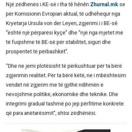
Një zëdhënës i KE-së i tha tê hênên
Zhurnal.mk
se
për Komisionin Evropian aktual, të udhëhequr nga
Kryetarja Ursula von der Leyen, zgjerimi i i BE-sê
“është një përparësi kyçe” dhe “një nga mjetet më
të fuqishme të BE-së për stabilitet, siguri dhe
prosperitet të përbashkët”.
“Dhe ne jemi plotësisht të përkushtuar për ta bërë
zgjerimin realitet. Për ta bërë këtë, ne i mbështesim
vendet në zgjerim me të gjithë ndihmën e
nevojshme politike, ekonomike dhe teknike. Dhe
integrimi gradual tashmë po jep përfitime konkrete
që para anëtarësimit”, shtoi zëdhënësi.