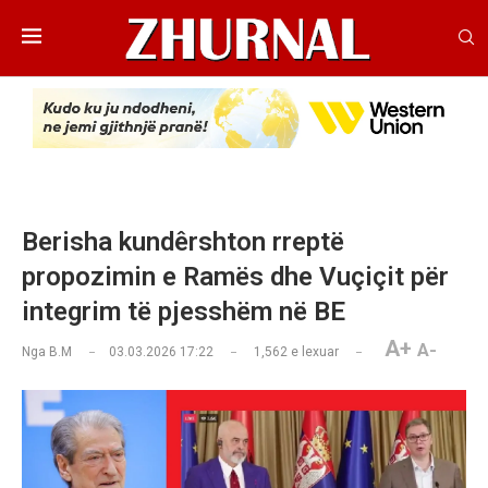
Berisha kundêrshton rreptë
propozimin e Ramës dhe Vuçiçit për
integrim të pjesshëm në BE
A+
A-
Nga
B.M
03.03.2026 17:22
1,562
e lexuar