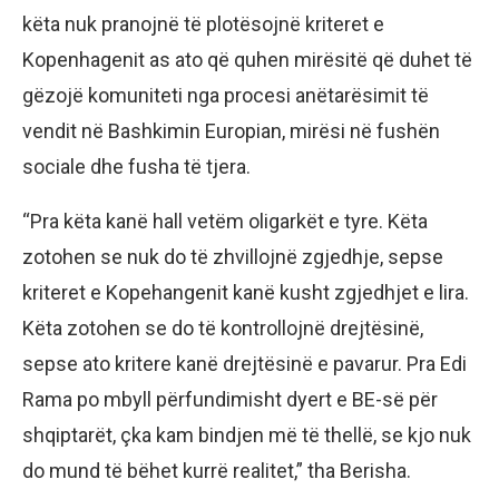
këta nuk pranojnë të plotësojnë kriteret e
Kopenhagenit as ato që quhen mirësitë që duhet të
gëzojë komuniteti nga procesi anëtarësimit të
vendit në Bashkimin Europian, mirësi në fushën
sociale dhe fusha të tjera.
“Pra këta kanë hall vetëm oligarkët e tyre. Këta
zotohen se nuk do të zhvillojnë zgjedhje, sepse
kriteret e Kopehangenit kanë kusht zgjedhjet e lira.
Këta zotohen se do të kontrollojnë drejtësinë,
sepse ato kritere kanë drejtësinë e pavarur. Pra Edi
Rama po mbyll përfundimisht dyert e BE-së për
shqiptarët, çka kam bindjen më të thellë, se kjo nuk
do mund të bëhet kurrë realitet,” tha Berisha.