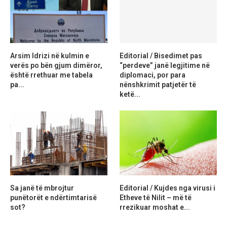
Arsim Idrizi në kulmin e
Editorial / Bisedimet pas
verës po bën gjum dimëror,
“perdeve” janë legjitime në
është rrethuar me tabela
diplomaci, por para
pa...
nënshkrimit patjetër të
ketë...
Sa janë të mbrojtur
Editorial / Kujdes nga virusi i
punëtorët e ndërtimtarisë
Etheve të Nilit – më të
sot?
rrezikuar moshat e...