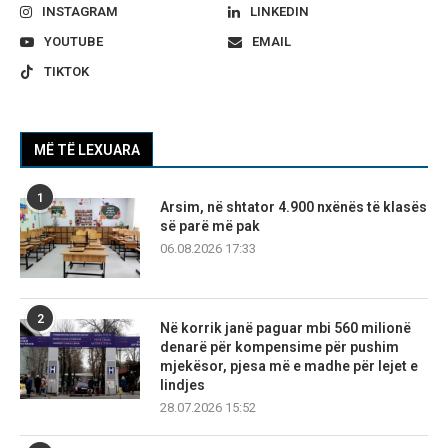
INSTAGRAM
LINKEDIN
YOUTUBE
EMAIL
TIKTOK
MË TË LEXUARA
1
Arsim, në shtator 4.900 nxënës të klasës
së parë më pak
06.08.2026 17:33
2
Në korrik janë paguar mbi 560 milionë
denarë për kompensime për pushim
mjekësor, pjesa më e madhe për lejet e
lindjes
28.07.2026 15:52