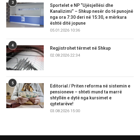
3
Sportelet e NP “Ujësjellësi dhe
Kanalizimi” – Shkup nesër do të punojnë
nga ora 7:30 deri në 15:30, e mërkura
është ditë jopune
05.01.2026 10:36
4
Regjistrohet tërmet në Shkup
02.08.2026 22:34
5
Editorial / Priten reforma në sistemin e
pensioneve – shteti mund ta marrë
shtyllën e dytë nga kursimet e
qytetarëve!
03.08.2026 15:00