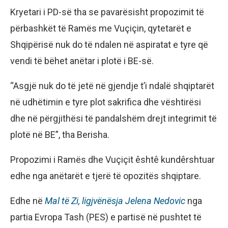
Kryetari i PD-së tha se pavarësisht propozimit të
përbashkët të Ramës me Vuçiçin, qytetarët e
Shqipërisë nuk do të ndalen në aspiratat e tyre që
vendi të bëhet anëtar i plotë i BE-së.
“Asgjë nuk do të jetë në gjendje t’i ndalë shqiptarët
në udhëtimin e tyre plot sakrifica dhe vështirësi
dhe në përgjithësi të pandalshëm drejt integrimit të
plotë në BE”, tha Berisha.
Propozimi i Ramës dhe Vuçiçit êshtê kundêrshtuar
edhe nga anëtarët e tjerë të opozitës shqiptare.
Edhe në
Mal të Zi, ligjvënësja Jelena Nedovic
nga
partia Evropa Tash (PES) e partisë në pushtet të