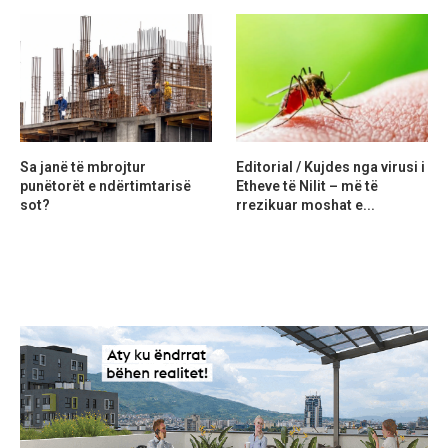
Sa janë të mbrojtur
Editorial / Kujdes nga virusi i
punëtorët e ndërtimtarisë
Etheve të Nilit – më të
sot?
rrezikuar moshat e...