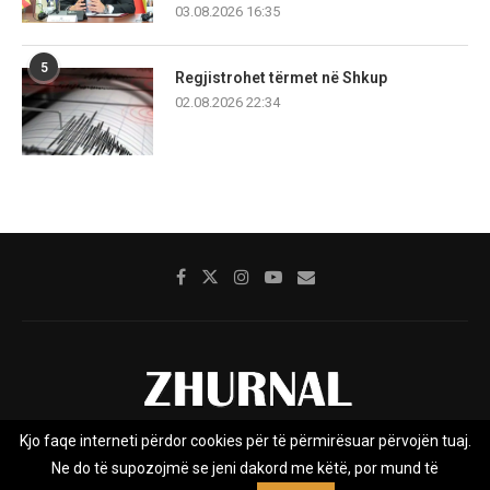
03.08.2026 16:35
5
Regjistrohet tërmet në Shkup
02.08.2026 22:34
Kjo faqe interneti përdor cookies për të përmirësuar përvojën tuaj.
Rreth nesh
Impresumi
Marketing
Kontakt
Ne do të supozojmë se jeni dakord me këtë, por mund të
Privacy Policy