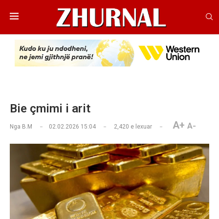
Bie çmimi i arit
A+
A-
Nga
B.M
02.02.2026 15:04
2,420
e lexuar