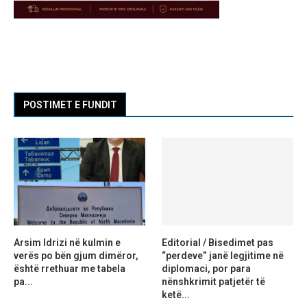
POSTIMET E FUNDIT
Arsim Idrizi në kulmin e
Editorial / Bisedimet pas
verës po bën gjum dimëror,
“perdeve” janë legjitime në
është rrethuar me tabela
diplomaci, por para
pa...
nënshkrimit patjetër të
ketë...