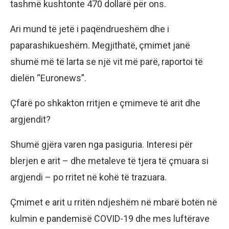
tashmë kushtonte 470 dollarë për ons.
Ari mund të jetë i paqëndrueshëm dhe i
paparashikueshëm. Megjithatë, çmimet janë
shumë më të larta se një vit më parë, raportoi të
dielën “Euronews”.
Çfarë po shkakton rritjen e çmimeve të arit dhe
argjendit?
Shumë gjëra varen nga pasiguria. Interesi për
blerjen e arit – dhe metaleve të tjera të çmuara si
argjendi – po rritet në kohë të trazuara.
Çmimet e arit u rritën ndjeshëm në mbarë botën në
kulmin e pandemisë COVID-19 dhe mes luftërave