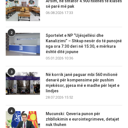
Arsim, në shtator 4.900 nxënës të klasës
së parë më pak
06.08.2026 17:33
2
Sportelet e NP “Ujësjellësi dhe
Kanalizimi” – Shkup nesër do të punojnë
nga ora 7:30 deri në 15:30, e mërkura
është ditë jopune
05.01.2026 10:36
3
Në korrik janë paguar mbi 560 milionë
denarë për kompensime për pushim
mjekësor, pjesa më e madhe për lejet e
lindjes
28.07.2026 15:52
4
Mucunski: Qeveria punon për
zhbllokimin e eurointegrimeve, detajet
nuk thuhen