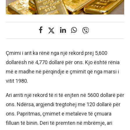
Çmimi i arit ka rënë nga një rekord prej 5,600
dollarësh në 4,770 dollarë për ons. Kjo është rënia
më e madhe në përqindje e çmimit që nga marsi i
vitit 1980.
Ari arriti një rekord të ri të enjten në 5600 dollarë për
ons. Ndërsa, argjendi tregtohej me 120 dollarë për
ons. Papritmas, çmimet e metaleve të çmuara
filluan të binin. Deri të premten në mbrëmje, ari