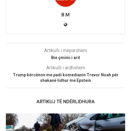
B.M
Artikulli i mëparshëm
Bie çmimi i arit
Artikulli i ardhshëm
Trump kërcënon me padi komedianin Trevor Noah për
shakanë lidhur me Epstein
ARTIKUJ TË NDËRLIDHURA