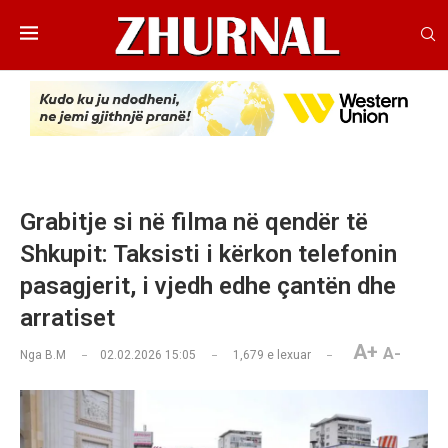
Grabitje si në filma në qendër të
Shkupit: Taksisti i kërkon telefonin
pasagjerit, i vjedh edhe çantën dhe
arratiset
A+
A-
Nga
B.M
02.02.2026 15:05
1,679
e lexuar