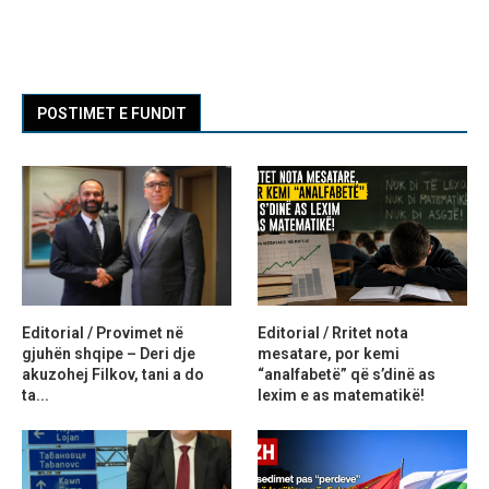
POSTIMET E FUNDIT
Editorial / Provimet në
Editorial / Rritet nota
gjuhën shqipe – Deri dje
mesatare, por kemi
akuzohej Filkov, tani a do
“analfabetë” që s’dinë as
ta...
lexim e as matematikë!