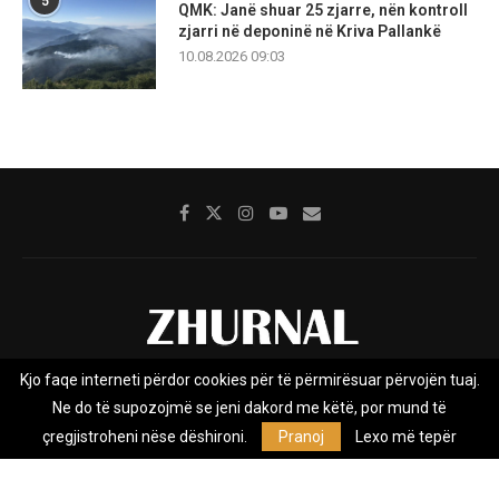
5
QMK: Janë shuar 25 zjarre, nën kontroll
zjarri në deponinë në Kriva Pallankë
10.08.2026 09:03
Kjo faqe interneti përdor cookies për të përmirësuar përvojën tuaj.
Rreth nesh
Impresumi
Marketing
Kontakt
Ne do të supozojmë se jeni dakord me këtë, por mund të
Privacy Policy
çregjistroheni nëse dëshironi.
Pranoj
Lexo më tepër
Zhurnal.mk është Agjenci e Lajmeve e pavarur, e themeluar në vitin
2009, që e mbulon Maqedoninë, Kosovën, Shqipërinë edhe lajmet