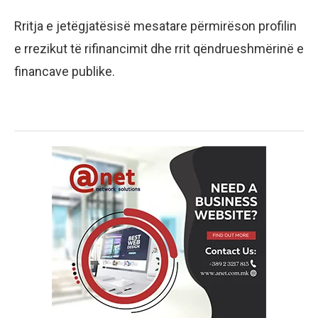
Rritja e jetëgjatësisë mesatare përmirëson profilin
e rrezikut të rifinancimit dhe rrit qëndrueshmërinë e
financave publike.