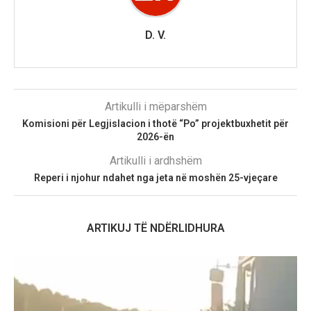
D. V.
Artikulli i mëparshëm
Komisioni për Legjislacion i thotë “Po” projektbuxhetit për
2026-ën
Artikulli i ardhshëm
Reperi i njohur ndahet nga jeta në moshën 25-vjeçare
ARTIKUJ TË NDËRLIDHURA