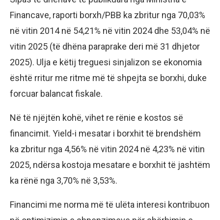
Financave, raporti borxh/PBB ka zbritur nga 70,03%
në vitin 2014 në 54,21% në vitin 2024 dhe 53,04% në
vitin 2025 (të dhëna paraprake deri më 31 dhjetor
2025). Ulja e këtij treguesi sinjalizon se ekonomia
është rritur me ritme më të shpejta se borxhi, duke
forcuar balancat fiskale.
Në të njëjtën kohë, vihet re rënie e kostos së
financimit. Yield-i mesatar i borxhit të brendshëm
ka zbritur nga 4,56% në vitin 2024 në 4,23% në vitin
2025, ndërsa kostoja mesatare e borxhit të jashtëm
ka rënë nga 3,70% në 3,53%.
Financimi me norma më të ulëta interesi kontribuon