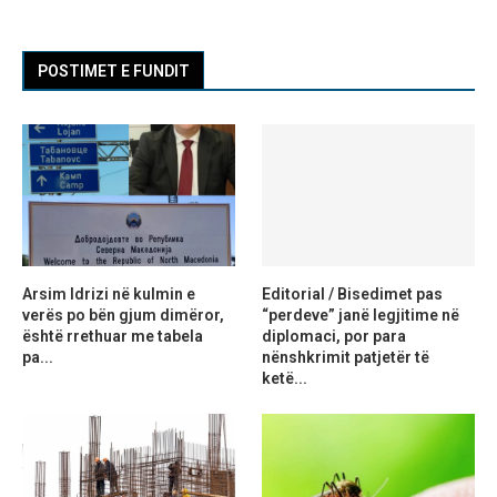
POSTIMET E FUNDIT
Arsim Idrizi në kulmin e
Editorial / Bisedimet pas
verës po bën gjum dimëror,
“perdeve” janë legjitime në
është rrethuar me tabela
diplomaci, por para
pa...
nënshkrimit patjetër të
ketë...