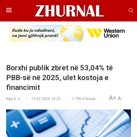
Borxhi publik zbret në 53,04% të
PBB-së në 2025, ulet kostoja e
financimit
A+
A-
Nga
D. V.
19.02.2026 10:22
1,796
e lexuar