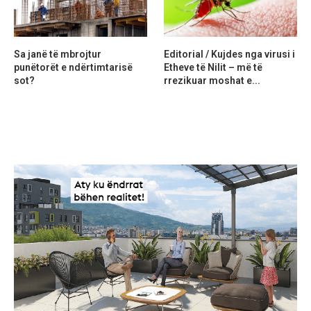
Sa janë të mbrojtur
Editorial / Kujdes nga virusi i
punëtorët e ndërtimtarisë
Etheve të Nilit – më të
sot?
rrezikuar moshat e...