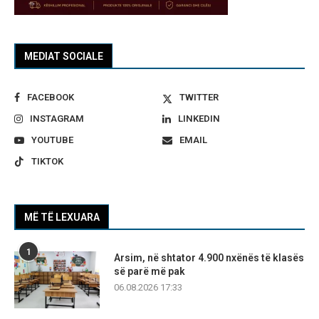
MEDIAT SOCIALE
FACEBOOK
TWITTER
INSTAGRAM
LINKEDIN
YOUTUBE
EMAIL
TIKTOK
MË TË LEXUARA
1
Arsim, në shtator 4.900 nxënës të klasës
së parë më pak
06.08.2026 17:33