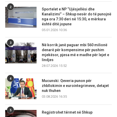
2
Sportelet e NP “Ujësjellësi dhe
Kanalizimi” – Shkup nesër do të punojnë
nga ora 7:30 deri në 15:30, e mërkura
është ditë jopune
05.01.2026 10:36
3
Në korrik janë paguar mbi 560 milionë
denarë për kompensime për pushim
mjekësor, pjesa më e madhe për lejet e
lindjes
28.07.2026 15:52
4
Mucunski: Qeveria punon për
zhbllokimin e eurointegrimeve, detajet
nuk thuhen
03.08.2026 16:35
5
Regjistrohet tërmet në Shkup