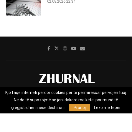
02.08.2026 22:34
Kjo faqe interneti përdor cookies për të përmirësuar përvojën tuaj.
Rreth nesh
Impresumi
Marketing
Kontakt
Ne do të supozojmë se jeni dakord me këtë, por mund të
Privacy Policy
çregjistroheni nëse dëshironi.
Pranoj
Lexo më tepër
Zhurnal.mk është Agjenci e Lajmeve e pavarur, e themeluar në vitin
2009, që e mbulon Maqedoninë, Kosovën, Shqipërinë edhe lajmet
nga bota.