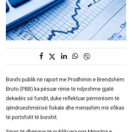
Borxhi publik në raport me Prodhimin e Brendshëm
Bruto (PBB) ka pësuar rënie të ndjeshme gjatë
dekadës së fundit, duke reflektuar përmirësim të
qëndrueshmërisë fiskale dhe menaxhim më efikas
të portofolit të borxhit.
Sipas të dhënave të publikuara nga Ministria e