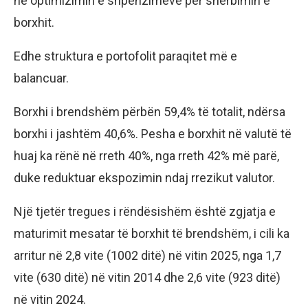
në optimizimin e shpenzimeve për shërbimin e
borxhit.
Edhe struktura e portofolit paraqitet më e
balancuar.
Borxhi i brendshëm përbën 59,4% të totalit, ndërsa
borxhi i jashtëm 40,6%. Pesha e borxhit në valutë të
huaj ka rënë në rreth 40%, nga rreth 42% më parë,
duke reduktuar ekspozimin ndaj rrezikut valutor.
Një tjetër tregues i rëndësishëm është zgjatja e
maturimit mesatar të borxhit të brendshëm, i cili ka
arritur në 2,8 vite (1002 ditë) në vitin 2025, nga 1,7
vite (630 ditë) në vitin 2014 dhe 2,6 vite (923 ditë)
në vitin 2024.