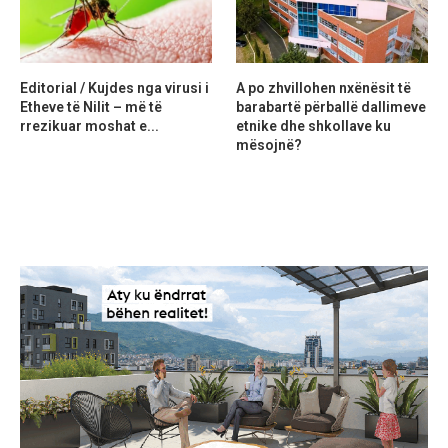
Editorial / Kujdes nga virusi i
A po zhvillohen nxënësit të
Etheve të Nilit – më të
barabartë përballë dallimeve
rrezikuar moshat e...
etnike dhe shkollave ku
mësojnë?