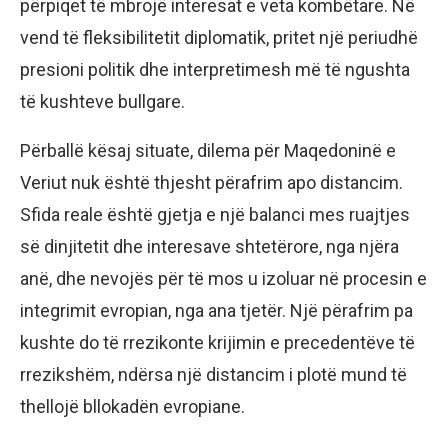
përpiqet të mbrojë interesat e veta kombëtare. Në
vend të fleksibilitetit diplomatik, pritet një periudhë
presioni politik dhe interpretimesh më të ngushta
të kushteve bullgare.
Përballë kësaj situate, dilema për Maqedoninë e
Veriut nuk është thjesht përafrim apo distancim.
Sfida reale është gjetja e një balanci mes ruajtjes
së dinjitetit dhe interesave shtetërore, nga njëra
anë, dhe nevojës për të mos u izoluar në procesin e
integrimit evropian, nga ana tjetër. Një përafrim pa
kushte do të rrezikonte krijimin e precedentëve të
rrezikshëm, ndërsa një distancim i plotë mund të
thellojë bllokadën evropiane.