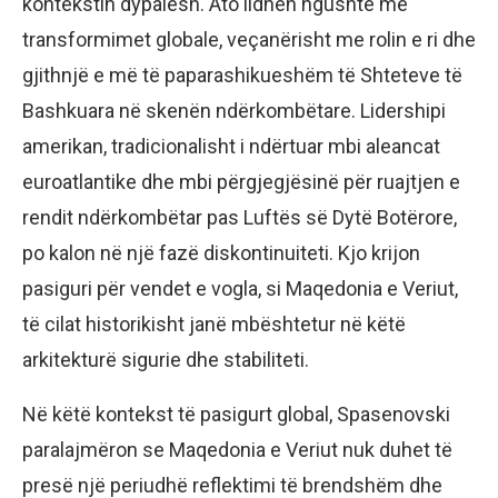
kontekstin dypalësh. Ato lidhen ngushtë me
transformimet globale, veçanërisht me rolin e ri dhe
gjithnjë e më të paparashikueshëm të Shteteve të
Bashkuara në skenën ndërkombëtare. Lidershipi
amerikan, tradicionalisht i ndërtuar mbi aleancat
euroatlantike dhe mbi përgjegjësinë për ruajtjen e
rendit ndërkombëtar pas Luftës së Dytë Botërore,
po kalon në një fazë diskontinuiteti. Kjo krijon
pasiguri për vendet e vogla, si Maqedonia e Veriut,
të cilat historikisht janë mbështetur në këtë
arkitekturë sigurie dhe stabiliteti.
Në këtë kontekst të pasigurt global, Spasenovski
paralajmëron se Maqedonia e Veriut nuk duhet të
presë një periudhë reflektimi të brendshëm dhe