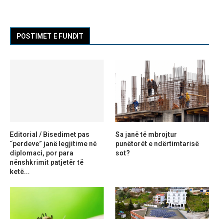
POSTIMET E FUNDIT
Editorial / Bisedimet pas
Sa janë të mbrojtur
“perdeve” janë legjitime në
punëtorët e ndërtimtarisë
diplomaci, por para
sot?
nënshkrimit patjetër të
ketë...