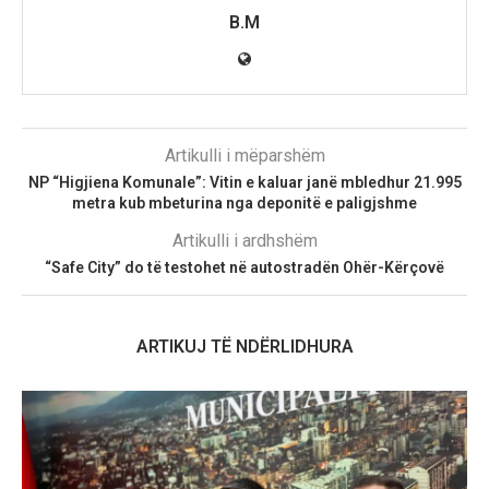
B.M
Artikulli i mëparshëm
NP “Higjiena Komunale”: Vitin e kaluar janë mbledhur 21.995
metra kub mbeturina nga deponitë e paligjshme
Artikulli i ardhshëm
“Safe City” do të testohet në autostradën Ohër-Kërçovë
ARTIKUJ TË NDËRLIDHURA