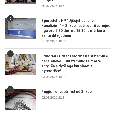
lindjes
28.07.2026 15:52
2
Sportelet e NP “Ujësjellësi dhe
Kanalizimi” – Shkup nesër do të punojnë
nga ora 7:30 deri në 15:30, e mërkura
është ditë jopune
05.01.2026 10:36
3
Editorial / Priten reforma në sistemin e
pensioneve – shteti mund ta marrë
shtyllën e dytë nga kursimet e
qytetarëve!
03.08.2026 15:00
4
Regjistrohet tërmet në Shkup
02.08.2026 22:34