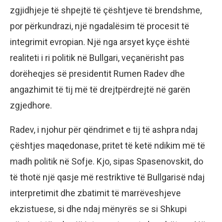
zgjidhjeje të shpejtë të çështjeve të brendshme,
por përkundrazi, një ngadalësim të procesit të
integrimit evropian. Një nga arsyet kyçe është
realiteti i ri politik në Bullgari, veçanërisht pas
dorëheqjes së presidentit Rumen Radev dhe
angazhimit të tij më të drejtpërdrejtë në garën
zgjedhore.
Radev, i njohur për qëndrimet e tij të ashpra ndaj
çështjes maqedonase, pritet të ketë ndikim më të
madh politik në Sofje. Kjo, sipas Spasenovskit, do
të thotë një qasje më restriktive të Bullgarisë ndaj
interpretimit dhe zbatimit të marrëveshjeve
ekzistuese, si dhe ndaj mënyrës se si Shkupi