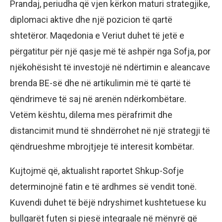
Prandaj, periudha që vjen kërkon maturi strategjike,
diplomaci aktive dhe një pozicion të qartë
shtetëror. Maqedonia e Veriut duhet të jetë e
përgatitur për një qasje më të ashpër nga Sofja, por
njëkohësisht të investojë në ndërtimin e aleancave
brenda BE-së dhe në artikulimin më të qartë të
qëndrimeve të saj në arenën ndërkombëtare.
Vetëm kështu, dilema mes përafrimit dhe
distancimit mund të shndërrohet në një strategji të
qëndrueshme mbrojtjeje të interesit kombëtar.
Kujtojmë që, aktualisht raportet Shkup-Sofje
determinojnë fatin e të ardhmes së vendit tonë.
Kuvendi duhet të bëjë ndryshimet kushtetuese ku
bullgarët futen si pjesë integraale në mënyrë që