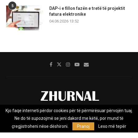
5
DAP-i e fillon fazën e tretë të projektit
fatura elektronike
04.06.2026 13:52
Kjo faqe interneti përdor cookies për të përmirësuar përvojën tuaj.
Rreth nesh
Impresumi
Marketing
Kontakt
Ne do të supozojmë se jeni dakord me këtë, por mund të
Privacy Policy
çregjistroheni nëse dëshironi.
Pranoj
Lexo më tepër
Zhurnal.mk është Agjenci e Lajmeve e pavarur, e themeluar në vitin