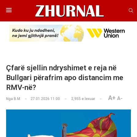
Çfarë sjellin ndryshimet e reja në
Bullgari përafrim apo distancim me
RMV-në?
A+
A-
Nga
B.M
27.01.2026 11:00
2,955
e lexuar