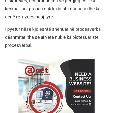
diskotekës, dëshmitari tha se përgjegjësi i ka
kërkuar, por pronari nuk ka bashkëpunuar dhe ka
qenë refuzues ndaj tyre.
I pyetur nëse kjo është shënuar në procesverbal,
dëshmitari tha se ai vetë nuk e ka plotësuar atë
procesverbal.