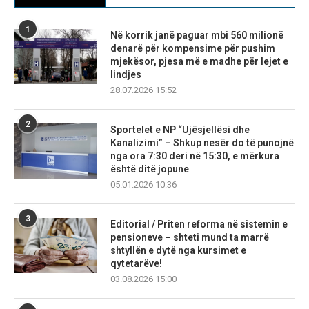
1
Në korrik janë paguar mbi 560 milionë
denarë për kompensime për pushim
mjekësor, pjesa më e madhe për lejet e
lindjes
28.07.2026 15:52
2
Sportelet e NP “Ujësjellësi dhe
Kanalizimi” – Shkup nesër do të punojnë
nga ora 7:30 deri në 15:30, e mërkura
është ditë jopune
05.01.2026 10:36
3
Editorial / Priten reforma në sistemin e
pensioneve – shteti mund ta marrë
shtyllën e dytë nga kursimet e
qytetarëve!
03.08.2026 15:00