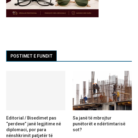
POSTIMET E FUNDIT
Editorial / Bisedimet pas
Sa janë të mbrojtur
“perdeve” janë legjitime në
punëtorët e ndërtimtarisë
diplomaci, por para
sot?
nënshkrimit patjetër të