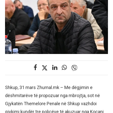
Shkup, 31 mars Zhurnal.mk – Me dëgjimin e
dëshmitarëve të propozuar nga mbrojtja, sot në
Gjykatën Themelore Penale në Shkup vazhdoi
gjykimi kundër tre policëve të akuzuar nga Koçani