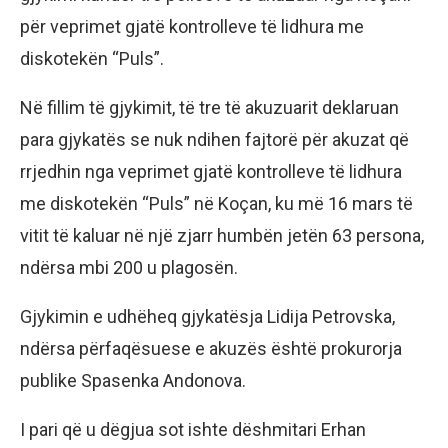
për veprimet gjatë kontrolleve të lidhura me
diskotekën “Puls”.
Në fillim të gjykimit, të tre të akuzuarit deklaruan
para gjykatës se nuk ndihen fajtorë për akuzat që
rrjedhin nga veprimet gjatë kontrolleve të lidhura
me diskotekën “Puls” në Koçan, ku më 16 mars të
vitit të kaluar në një zjarr humbën jetën 63 persona,
ndërsa mbi 200 u plagosën.
Gjykimin e udhëheq gjykatësja Lidija Petrovska,
ndërsa përfaqësuese e akuzës është prokurorja
publike Spasenka Andonova.
I pari që u dëgjua sot ishte dëshmitari Erhan