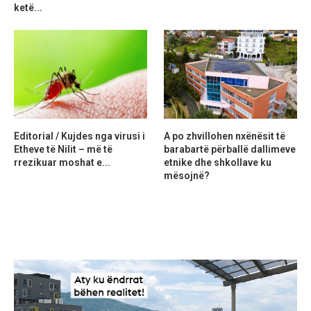
ketë...
Editorial / Kujdes nga virusi i
A po zhvillohen nxënësit të
Etheve të Nilit – më të
barabartë përballë dallimeve
rrezikuar moshat e...
etnike dhe shkollave ku
mësojnë?