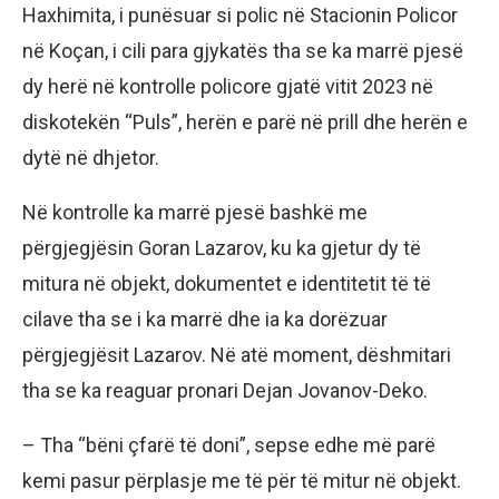
Haxhimita, i punësuar si polic në Stacionin Policor
në Koçan, i cili para gjykatës tha se ka marrë pjesë
dy herë në kontrolle policore gjatë vitit 2023 në
diskotekën “Puls”, herën e parë në prill dhe herën e
dytë në dhjetor.
Në kontrolle ka marrë pjesë bashkë me
përgjegjësin Goran Lazarov, ku ka gjetur dy të
mitura në objekt, dokumentet e identitetit të të
cilave tha se i ka marrë dhe ia ka dorëzuar
përgjegjësit Lazarov. Në atë moment, dëshmitari
tha se ka reaguar pronari Dejan Jovanov-Deko.
– Tha “bëni çfarë të doni”, sepse edhe më parë
kemi pasur përplasje me të për të mitur në objekt.