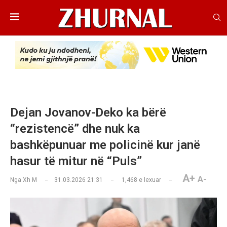
Dejan Jovanov-Deko ka bërë
“rezistencë” dhe nuk ka
bashkëpunuar me policinë kur janë
hasur të mitur në “Puls”
A+
A-
Nga
Xh M
31.03.2026 21:31
1,468
e lexuar