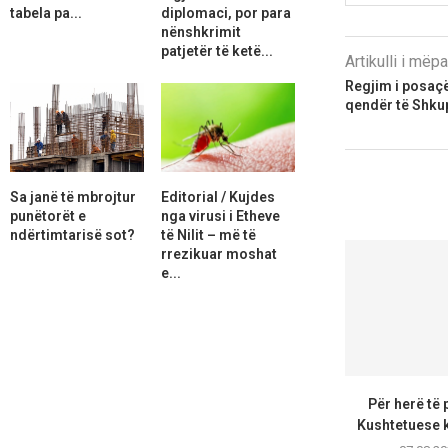
tabela pa...
diplomaci, por para
nënshkrimit
patjetër të ketë...
Artikulli i më
Regjim i posaç
qendër të Shkup
Sa janë të mbrojtur
Editorial / Kujdes
punëtorët e
nga virusi i Etheve
ndërtimtarisë sot?
të Nilit – më të
rrezikuar moshat
e...
Për herë të 
Kushtetuese k