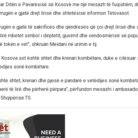
uar Ditën e Pavarësisë së Kosovë me një mesazh të fuqishëm, d
rrugën e gjatë drejt lirisë dhe shtetësisë informon Tetovasot.
rugën e gjatë të sakrificës dhe qëndresës që çoi drejt lirisë dhe 
irë mbetet simbol i dinjitetit, guximit dhe vendosmërisë së popul
 në tokën e vet”, shkruan Meidani në urimin e tij.
 Kosova sot është shtet dhe krenari kombëtare, duke e cilësuar s
ëdijes sonë kombëtare.
htë shtet, krenari dhe pjesë e pandarë e vetëdijes sonë kombëta
herë të lirë dhe përherë përpara”, përfundon mesazhi i ambasador
 Shqipërisë.TS