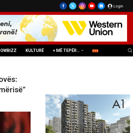
Login
HOWBIZZ
KULTURË
+ MË TEPËR…
ovës:
smërisë”