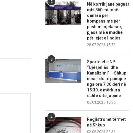
2
Në korrik janë paguar
mbi 560 milionë
denarë për
kompensime për
pushim mjekësor,
pjesa më e madhe
për lejet e lindjes
28.07.2026 15:52
3
Sportelet e NP
“Ujësjellësi dhe
Kanalizimi” – Shkup
nesër do të punojnë
nga ora 7:30 deri në
15:30, e mërkura
është ditë jopune
05.01.2026 10:36
4
Regjistrohet tërmet
në Shkup
02.08.2026 22:34