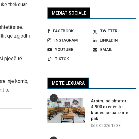
uke theksuar
MEDIAT SOCIALE
shtetësisë.
FACEBOOK
TWITTER
lit që zgjodhi
INSTAGRAM
LINKEDIN
YOUTUBE
EMAIL
i pjesë të
TIKTOK
re; një komb,
MË TË LEXUARA
it të
1
Arsim, në shtator
4.900 nxënës të
klasës së parë më
pak
06.08.2026 17:33