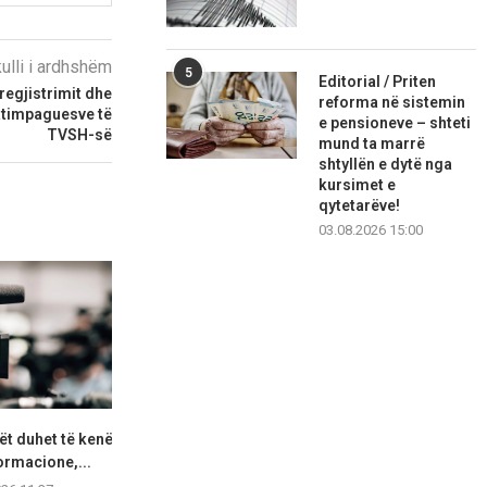
kulli i ardhshëm
5
Editorial / Priten
regjistrimit dhe
reforma në sistemin
tatimpaguesve të
e pensioneve – shteti
TVSH-së
mund ta marrë
shtyllën e dytë nga
kursimet e
qytetarëve!
03.08.2026 15:00
t duhet të kenë
Shterjova: Mickoski,
MSH: Ilaçi “Fo
ormacione,...
Klekovski, Toshkovski duhet
pagesë sh
të japin përgjegjësi...