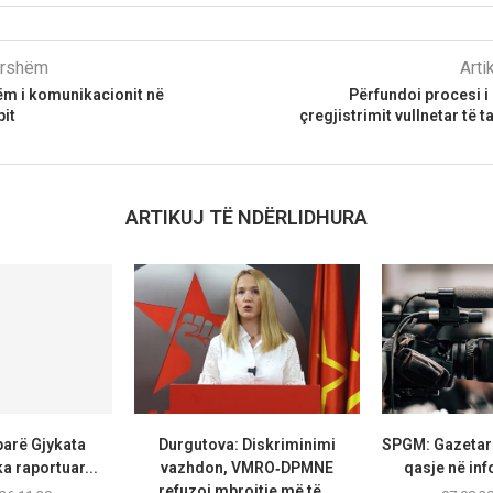
parshëm
Arti
ëm i komunikacionit në
Përfundoi procesi i 
it
çregjistrimit vullnetar të 
ARTIKUJ TË NDËRLIDHURA
parë Gjykata
Durgutova: Diskriminimi
SPGM: Gazetarë
a raportuar...
vazhdon, VMRO‑DPMNE
qasje në inf
refuzoi mbrojtje më të...