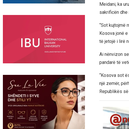
Meidani, ka ur
sakrificën dhe 
“Sot kujtojmë r
Kosova jonë e l
të jetojë i lirë
Ai nënvizon se
pandarë të vet
“Kosova sot ës
një zemër, për
Republikës së