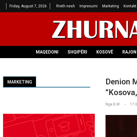
Friday, August 7, 2026
Rreth nesh
Impresumi
Marketing
Kontakt
MAQEDONI
SHQIPËRI
KOSOVË
RAJON 
Denion M
MARKETING
“Kosova,
Nga
B.M
17.