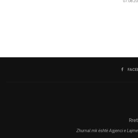
07.08.20
FACE
Rret
Zhurnal.mk është Agjenci e Lajme