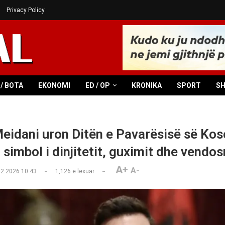
Privacy Policy
/ BOTA
EKONOMI
ED / OP
KRONIKA
SPORT
S
eidani uron Ditën e Pavarësisë së Kos
 simbol i dinjitetit, guximit dhe vendo
A+
A-
02.2026 10:43
1,126
e lexuar