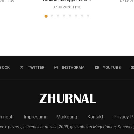
26 11:39
07.08.2
07.08.2026 11:38
BOOK
TWITTER
INSTAGRAM
YOUTUBE
h nesh
Impresumi
Marketing
Kontakt
Privacy P
ve e pavarur, e themeluar në vitin 2009, që e mbulon Maqedoninë, Kosovën,