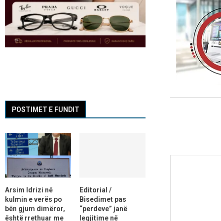
POSTIMET E FUNDIT
Arsim Idrizi në
Editorial /
kulmin e verës po
Bisedimet pas
bën gjum dimëror,
“perdeve” janë
është rrethuar me
legjitime në