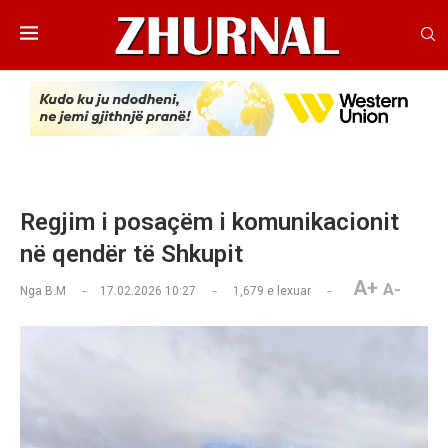
Regjim i posaçëm i komunikacionit
në qendër të Shkupit
A+
A-
Nga
B.M
17.02.2026 10:27
1,679
e lexuar