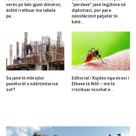
verës po bën gjum dimëror,
“perdeve” janë legjitime në
është rrethuar me tabela
diplomaci, por para
pa...
nënshkrimit patjetër të
ketë...
Sa janë të mbrojtur
Editorial / Kujdes nga virusi i
punëtorët e ndërtimtarisë
Etheve të Nilit – më të
sot?
rrezikuar moshat e...