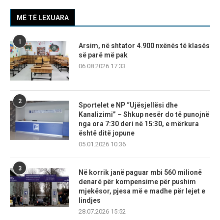
MË TË LEXUARA
1
Arsim, në shtator 4.900 nxënës të klasës
së parë më pak
06.08.2026 17:33
2
Sportelet e NP “Ujësjellësi dhe
Kanalizimi” – Shkup nesër do të punojnë
nga ora 7:30 deri në 15:30, e mërkura
është ditë jopune
05.01.2026 10:36
3
Në korrik janë paguar mbi 560 milionë
denarë për kompensime për pushim
mjekësor, pjesa më e madhe për lejet e
lindjes
28.07.2026 15:52