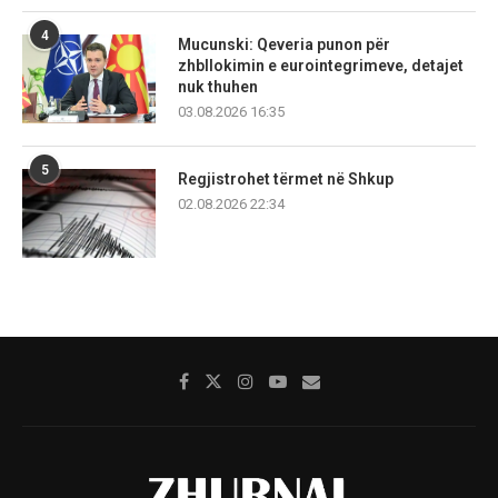
4
Mucunski: Qeveria punon për
zhbllokimin e eurointegrimeve, detajet
nuk thuhen
03.08.2026 16:35
5
Regjistrohet tërmet në Shkup
02.08.2026 22:34