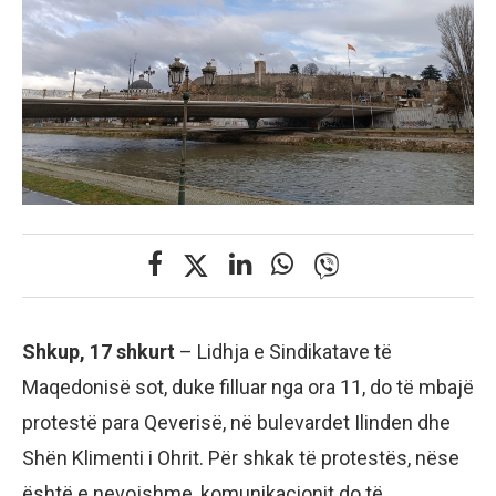
Shkup, 17 shkurt
– Lidhja e Sindikatave të
Maqedonisë sot, duke filluar nga ora 11, do të mbajë
protestë para Qeverisë, në bulevardet Ilinden dhe
Shën Klimenti i Ohrit. Për shkak të protestës, nëse
është e nevojshme, komunikacionit do të