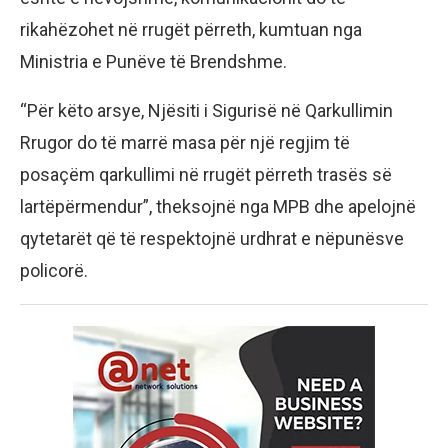
rikahëzohet në rrugët përreth, kumtuan nga
Ministria e Punëve të Brendshme.
“Për këto arsye, Njësiti i Sigurisë në Qarkullimin
Rrugor do të marrë masa për një regjim të
posaçëm qarkullimi në rrugët përreth trasës së
lartëpërmendur”, theksojnë nga MPB dhe apelojnë
qytetarët që të respektojnë urdhrat e nëpunësve
policorë.