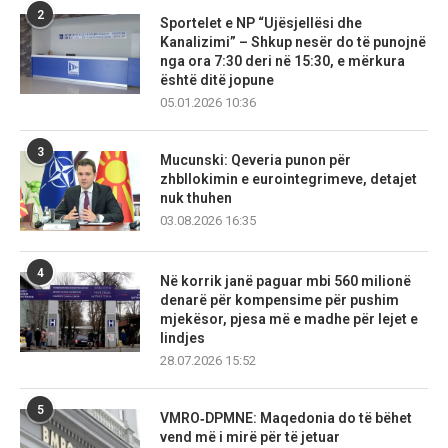
2
Sportelet e NP “Ujësjellësi dhe
Kanalizimi” – Shkup nesër do të punojnë
nga ora 7:30 deri në 15:30, e mërkura
është ditë jopune
05.01.2026 10:36
3
Mucunski: Qeveria punon për
zhbllokimin e eurointegrimeve, detajet
nuk thuhen
03.08.2026 16:35
4
Në korrik janë paguar mbi 560 milionë
denarë për kompensime për pushim
mjekësor, pjesa më e madhe për lejet e
lindjes
28.07.2026 15:52
5
VMRO‑DPMNE: Maqedonia do të bëhet
vend më i mirë për të jetuar