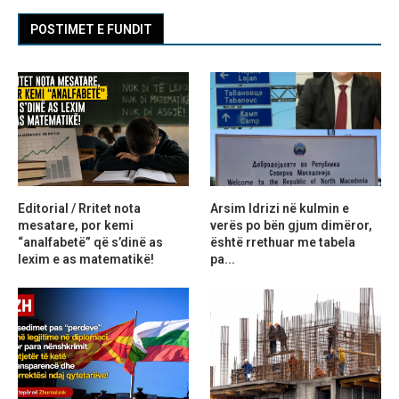
POSTIMET E FUNDIT
Editorial / Rritet nota
Arsim Idrizi në kulmin e
mesatare, por kemi
verës po bën gjum dimëror,
“analfabetë” që s’dinë as
është rrethuar me tabela
lexim e as matematikë!
pa...