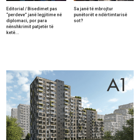
Editorial / Bisedimet pas
Sa janë të mbrojtur
“perdeve” janë legjitime në
punëtorët e ndërtimtarisë
diplomaci, por para
sot?
nënshkrimit patjetër të
ketë...