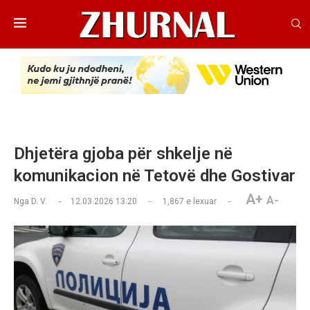
Dhjetëra gjoba për shkelje në
komunikacion në Tetovë dhe Gostivar
A+
A-
Nga
D. V.
12.03.2026 13:20
1,867
e lexuar