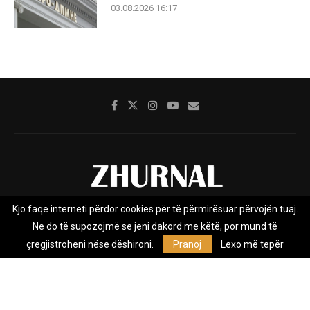
03.08.2026 16:17
Kjo faqe interneti përdor cookies për të përmirësuar përvojën tuaj.
Rreth nesh
Impresumi
Marketing
Kontakt
Ne do të supozojmë se jeni dakord me këtë, por mund të
Privacy Policy
çregjistroheni nëse dëshironi.
Pranoj
Lexo më tepër
Zhurnal.mk është Agjenci e Lajmeve e pavarur, e themeluar në vitin
2009, që e mbulon Maqedoninë, Kosovën, Shqipërinë edhe lajmet
nga bota.