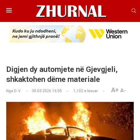
Digjen dy automjete në Gjevgjeli,
shkaktohen dëme materiale
A+
A-
Nga
D. V.
30.03.2026 15:05
1,102
e lexuar