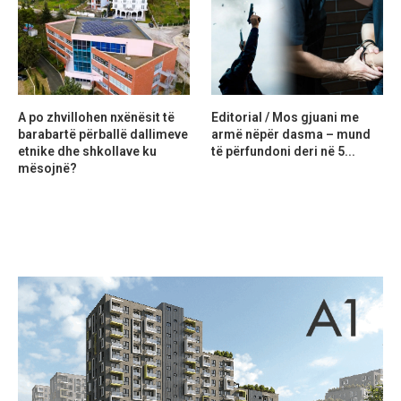
A po zhvillohen nxënësit të
Editorial / Mos gjuani me
barabartë përballë dallimeve
armë nëpër dasma – mund
etnike dhe shkollave ku
të përfundoni deri në 5...
mësojnë?