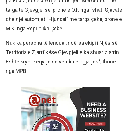
parkuara, edhe atë një automjet “Mercedes” me
targa të Gjevgjelisë, pronë e Q.F. nga fshati Gjavatë
dhe një automjet “Hjundai” me targa çeke, pronë e
M.K. nga Republika Çeke.
Nuk ka persona të lënduar, ndërsa ekipi i Njësisë
Territoriale Zjarrfikëse Gjevgjeli e ka shuar zjarrin.
Është kryer këqyrje në vendin e ngjarjes”, thonë
nga MPB.