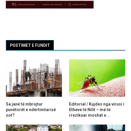
POSTIMET E FUNDIT
Sa janë të mbrojtur
Editorial / Kujdes nga virusi i
punëtorët e ndërtimtarisë
Etheve të Nilit – më të
sot?
rrezikuar moshat e...