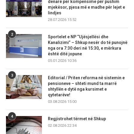
denarë për kompensime për pushim
mjekësor, pjesa më e madhe për lejet e
lindjes
28.07.2026 15:52
2
Sportelet e NP “Ujësjellësi dhe
Kanalizimi” – Shkup nesër do të punojnë
nga ora 7:30 deri në 15:30, e mërkura
është ditë jopune
05.01.2026 10:36
3
Editorial / Priten reforma në sistemin e
pensioneve – shteti mund ta marrë
shtyllën e dytë nga kursimet e
qytetarëve!
03.08.2026 15:00
4
Regjistrohet tërmet në Shkup
02.08.2026 22:34