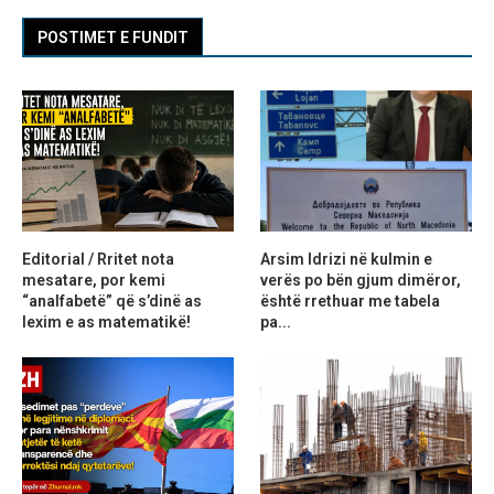
POSTIMET E FUNDIT
Editorial / Rritet nota
Arsim Idrizi në kulmin e
mesatare, por kemi
verës po bën gjum dimëror,
“analfabetë” që s’dinë as
është rrethuar me tabela
lexim e as matematikë!
pa...