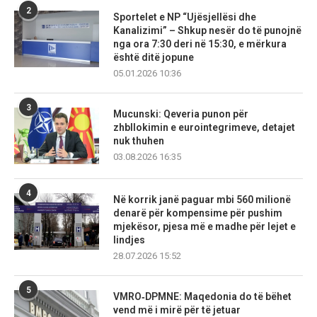
2
Sportelet e NP “Ujësjellësi dhe
Kanalizimi” – Shkup nesër do të punojnë
nga ora 7:30 deri në 15:30, e mërkura
është ditë jopune
05.01.2026 10:36
3
Mucunski: Qeveria punon për
zhbllokimin e eurointegrimeve, detajet
nuk thuhen
03.08.2026 16:35
4
Në korrik janë paguar mbi 560 milionë
denarë për kompensime për pushim
mjekësor, pjesa më e madhe për lejet e
lindjes
28.07.2026 15:52
5
VMRO‑DPMNE: Maqedonia do të bëhet
vend më i mirë për të jetuar