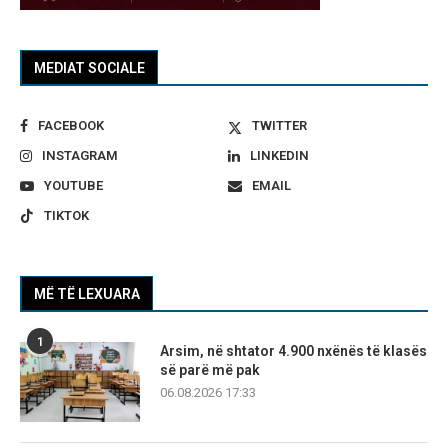
MEDIAT SOCIALE
FACEBOOK
TWITTER
INSTAGRAM
LINKEDIN
YOUTUBE
EMAIL
TIKTOK
MË TË LEXUARA
1
Arsim, në shtator 4.900 nxënës të klasës
së parë më pak
06.08.2026 17:33