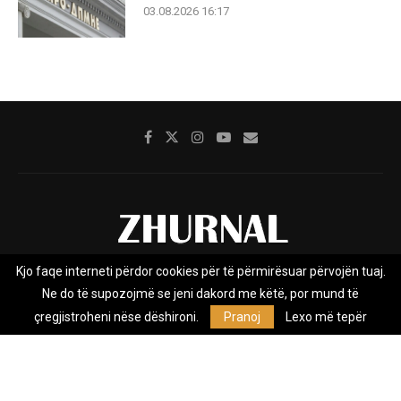
03.08.2026 16:17
Kjo faqe interneti përdor cookies për të përmirësuar përvojën tuaj.
Rreth nesh
Impresumi
Marketing
Kontakt
Ne do të supozojmë se jeni dakord me këtë, por mund të
Privacy Policy
çregjistroheni nëse dëshironi.
Pranoj
Lexo më tepër
Zhurnal.mk është Agjenci e Lajmeve e pavarur, e themeluar në vitin
2009, që e mbulon Maqedoninë, Kosovën, Shqipërinë edhe lajmet
nga bota.