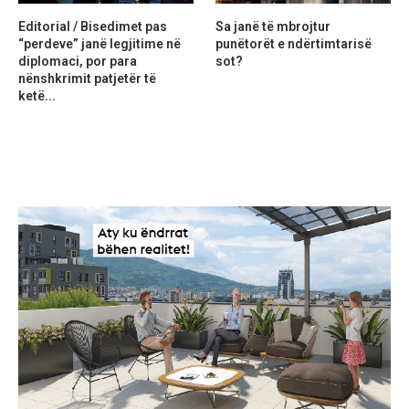
Editorial / Bisedimet pas
Sa janë të mbrojtur
“perdeve” janë legjitime në
punëtorët e ndërtimtarisë
diplomaci, por para
sot?
nënshkrimit patjetër të
ketë...