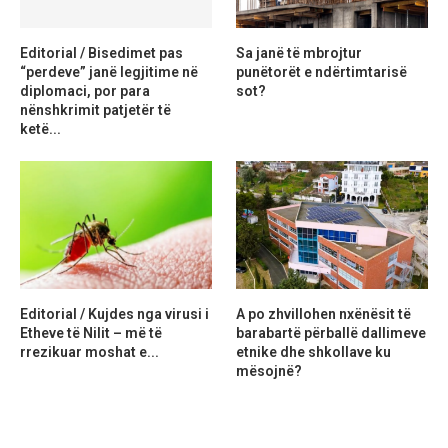
Editorial / Bisedimet pas
Sa janë të mbrojtur
“perdeve” janë legjitime në
punëtorët e ndërtimtarisë
diplomaci, por para
sot?
nënshkrimit patjetër të
ketë...
Editorial / Kujdes nga virusi i
A po zhvillohen nxënësit të
Etheve të Nilit – më të
barabartë përballë dallimeve
rrezikuar moshat e...
etnike dhe shkollave ku
mësojnë?