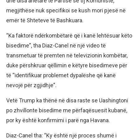
dhe disa anëtarë të Partisë së tij Komuniste,
megjithëse nuk specifikoi se kush mori pjesë në
emër të Shteteve të Bashkuara.
“Ka faktorë ndërkombëtarë që i kanë lehtësuar këto
bisedime”, tha Diaz-Canel në një video të
transmetuar të premten në televizionin kombëtar,
duke përshkruar qëllimin e këtyre bisedimeve për
të “identifikuar problemet dypalëshe që kanë
nevojë për zgjidhje”.
Vetë Trump ka thënë në disa raste se Uashingtoni
po zhvillonte bisedime me përfaqësuesit kubanë,
por ky është konfirmimi i parë nga Havana.
Diaz-Canel tha: “Ky është një proces shumë i