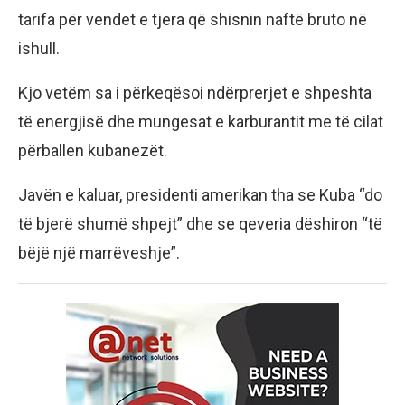
tarifa për vendet e tjera që shisnin naftë bruto në
ishull.
Kjo vetëm sa i përkeqësoi ndërprerjet e shpeshta
të energjisë dhe mungesat e karburantit me të cilat
përballen kubanezët.
Javën e kaluar, presidenti amerikan tha se Kuba “do
të bjerë shumë shpejt” dhe se qeveria dëshiron “të
bëjë një marrëveshje”.