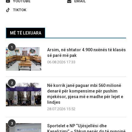
YOUTUBE
EMAIL
TIKTOK
MË TË LEXUARA
1
Arsim, në shtator 4.900 nxënës të klasës
së parë më pak
06.08.2026 17:33
2
Në korrik janë paguar mbi 560 milionë
denarë për kompensime për pushim
mjekësor, pjesa më e madhe për lejet e
lindjes
28.07.2026 15:52
3
Sportelet e NP “Ujësjellësi dhe
Kanalizimi” – Shkup nesër do të punojnë