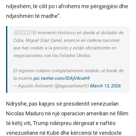
ndjeshëm, të cilit po i afrohemi me përgjegjësi dhe
ndjeshmëri të madhe”.
🇺🇸🇨🇺 El momento histórico en donde el dictador de
Cuba, Miguel Díaz Canel, anuncia en cadena nacional
que han cedido a la presión y están oficialmente en
negociaciones con los Estados Unidos.
El régimen cubano completamente rendido, al borde de
la muerte.
pic.twitter.com/lDAjV4cwh9
— Agustín Antonetti (@agusantonetti)
March 13, 2026
Ndryshe, pas kapjes së presidentit venezuelan
Nicolas Maduro në një operacion amerikan në fillim
të këtij viti, Trump ndërpreu dërgesat e naftës
venezueliane në Kubë dhe kërcënoi të vendoste