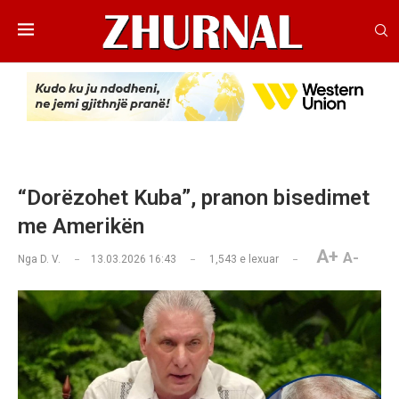
“Dorëzohet Kuba”, pranon bisedimet
me Amerikën
A+
A-
Nga
D. V.
13.03.2026 16:43
1,543
e lexuar