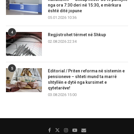
nga ora 7:30 deri në 15:30, e mërkura
është ditë jopune
05.01.2026 10:36
4
Regjistrohet tërmet në Shkup
02.08.2026 22:34
5
Editorial / Priten reforma në sistemin e
pensioneve – shteti mund ta marrë
shtyllën e dytë nga kursimet e
qytetarëve!
03.08.2026 15:00