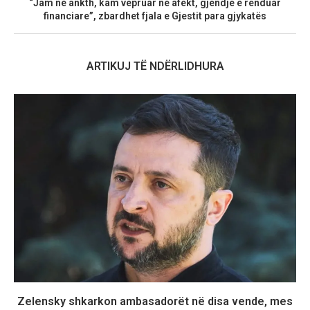
“Jam në ankth, kam vepruar në afekt, gjendje e rënduar
financiare”, zbardhet fjala e Gjestit para gjykatës
ARTIKUJ TË NDËRLIDHURA
Zelensky shkarkon ambasadorët në disa vende, mes