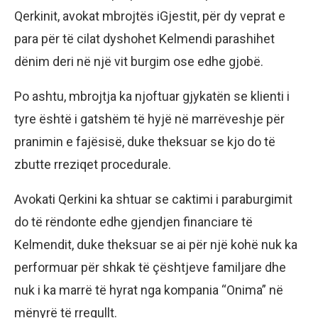
Qerkinit, avokat mbrojtës iGjestit, për dy veprat e
para për të cilat dyshohet Kelmendi parashihet
dënim deri në një vit burgim ose edhe gjobë.
Po ashtu, mbrojtja ka njoftuar gjykatën se klienti i
tyre është i gatshëm të hyjë në marrëveshje për
pranimin e fajësisë, duke theksuar se kjo do të
zbutte rreziqet procedurale.
Avokati Qerkini ka shtuar se caktimi i paraburgimit
do të rëndonte edhe gjendjen financiare të
Kelmendit, duke theksuar se ai për një kohë nuk ka
performuar për shkak të çështjeve familjare dhe
nuk i ka marrë të hyrat nga kompania “Onima” në
mënyrë të rregullt.