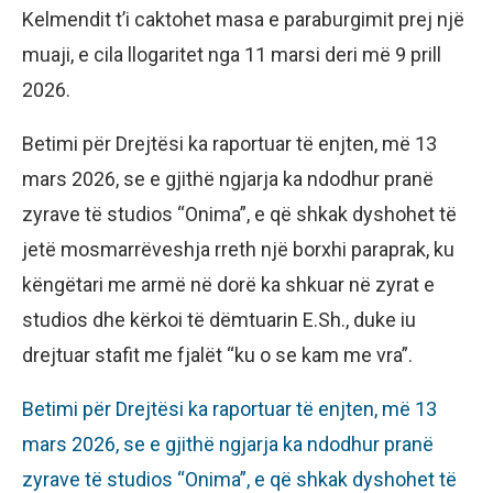
Kelmendit t’i caktohet masa e paraburgimit prej një
muaji, e cila llogaritet nga 11 marsi deri më 9 prill
2026.
Betimi për Drejtësi ka raportuar të enjten, më 13
mars 2026, se e gjithë ngjarja ka ndodhur pranë
zyrave të studios “Onima”, e që shkak dyshohet të
jetë mosmarrëveshja rreth një borxhi paraprak, ku
këngëtari me armë në dorë ka shkuar në zyrat e
studios dhe kërkoi të dëmtuarin E.Sh., duke iu
drejtuar stafit me fjalët “ku o se kam me vra”.
Betimi për Drejtësi ka raportuar të enjten, më 13
mars 2026, se e gjithë ngjarja ka ndodhur pranë
zyrave të studios “Onima”, e që shkak dyshohet të