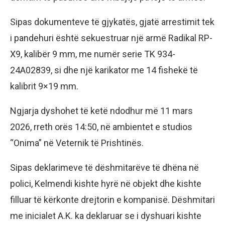
Sipas dokumenteve të gjykatës, gjatë arrestimit tek
i pandehuri është sekuestruar një armë Radikal RP-
X9, kalibër 9 mm, me numër serie TK 934-
24A02839, si dhe një karikator me 14 fishekë të
kalibrit 9×19 mm.
Ngjarja dyshohet të ketë ndodhur më 11 mars
2026, rreth orës 14:50, në ambientet e studios
“Onima” në Veternik të Prishtinës.
Sipas deklarimeve të dëshmitarëve të dhëna në
polici, Kelmendi kishte hyrë në objekt dhe kishte
filluar të kërkonte drejtorin e kompanisë. Dëshmitari
me inicialet A.K. ka deklaruar se i dyshuari kishte