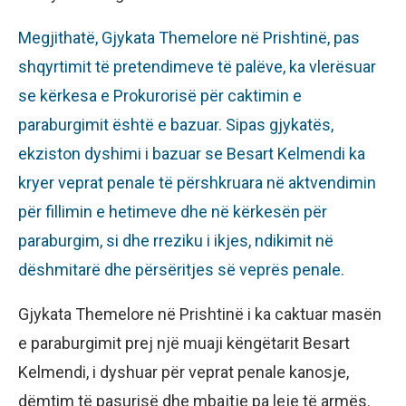
Megjithatë, Gjykata Themelore në Prishtinë, pas
shqyrtimit të pretendimeve të palëve, ka vlerësuar
se kërkesa e Prokurorisë për caktimin e
paraburgimit është e bazuar. Sipas gjykatës,
ekziston dyshimi i bazuar se Besart Kelmendi ka
kryer veprat penale të përshkruara në aktvendimin
për fillimin e hetimeve dhe në kërkesën për
paraburgim, si dhe rreziku i ikjes, ndikimit në
dëshmitarë dhe përsëritjes së veprës penale.
Gjykata Themelore në Prishtinë i ka caktuar masën
e paraburgimit prej një muaji këngëtarit Besart
Kelmendi, i dyshuar për veprat penale kanosje,
dëmtim të pasurisë dhe mbajtje pa leje të armës.