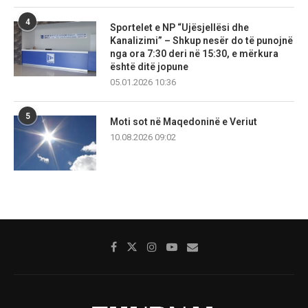
4
Sportelet e NP “Ujësjellësi dhe
Kanalizimi” – Shkup nesër do të punojnë
nga ora 7:30 deri në 15:30, e mërkura
është ditë jopune
05.01.2026 10:36
5
Moti sot në Maqedoninë e Veriut
10.08.2026 09:02