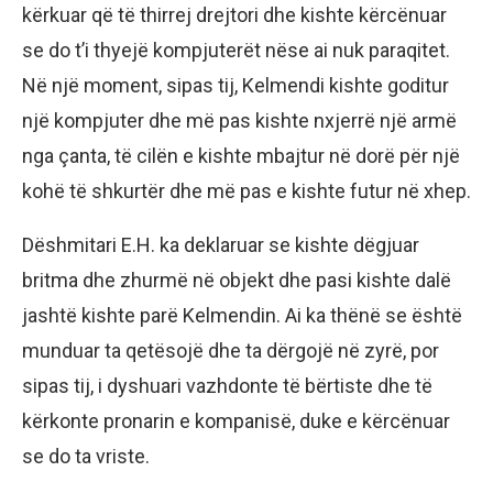
kërkuar që të thirrej drejtori dhe kishte kërcënuar
se do t’i thyejë kompjuterët nëse ai nuk paraqitet.
Në një moment, sipas tij, Kelmendi kishte goditur
një kompjuter dhe më pas kishte nxjerrë një armë
nga çanta, të cilën e kishte mbajtur në dorë për një
kohë të shkurtër dhe më pas e kishte futur në xhep.
Dëshmitari E.H. ka deklaruar se kishte dëgjuar
britma dhe zhurmë në objekt dhe pasi kishte dalë
jashtë kishte parë Kelmendin. Ai ka thënë se është
munduar ta qetësojë dhe ta dërgojë në zyrë, por
sipas tij, i dyshuari vazhdonte të bërtiste dhe të
kërkonte pronarin e kompanisë, duke e kërcënuar
se do ta vriste.