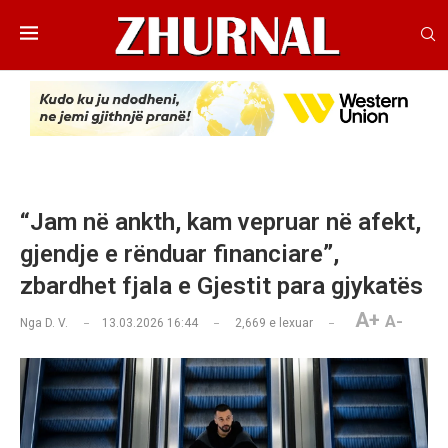
“Jam në ankth, kam vepruar në afekt,
gjendje e rënduar financiare”,
zbardhet fjala e Gjestit para gjykatës
A+
A-
Nga
D. V.
13.03.2026 16:44
2,669
e lexuar