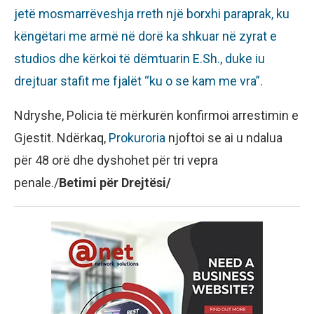
jetë mosmarrëveshja rreth një borxhi paraprak, ku
këngëtari me armë në dorë ka shkuar në zyrat e
studios dhe kërkoi të dëmtuarin E.Sh., duke iu
drejtuar stafit me fjalët “ku o se kam me vra”.
Ndryshe, Policia të mërkurën konfirmoi arrestimin e
Gjestit. Ndërkaq,
Prokuroria
njoftoi se ai u ndalua
për 48 orë dhe dyshohet për tri vepra
penale./
Betimi për Drejtësi/