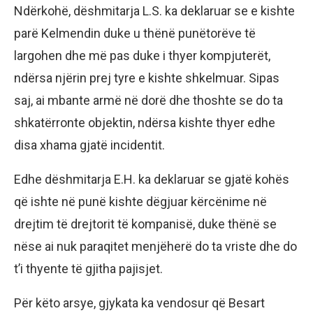
Ndërkohë, dëshmitarja L.S. ka deklaruar se e kishte
parë Kelmendin duke u thënë punëtorëve të
largohen dhe më pas duke i thyer kompjuterët,
ndërsa njërin prej tyre e kishte shkelmuar. Sipas
saj, ai mbante armë në dorë dhe thoshte se do ta
shkatërronte objektin, ndërsa kishte thyer edhe
disa xhama gjatë incidentit.
Edhe dëshmitarja E.H. ka deklaruar se gjatë kohës
që ishte në punë kishte dëgjuar kërcënime në
drejtim të drejtorit të kompanisë, duke thënë se
nëse ai nuk paraqitet menjëherë do ta vriste dhe do
t’i thyente të gjitha pajisjet.
Për këto arsye, gjykata ka vendosur që Besart