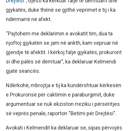
Drejtësi”,
Gjesti ka kërkuar falje të dëmtuarit dhe
gjykatës, duke thënë se gjithë veprimet e tij i ka
ndërmarrë në afekt.
“Pajtohem me deklarimin e avokatit tim, dua ta
njoftoj gjykatën se jam në ankth, kam vepruar në
gjendje të afektit. I kërkoj falje gjykatës, prokurorit
si dhe palës së dëmtuar”, ka deklaruar Kelmendi
gjatë seancës.
Ndërkohë, mbrojtja e tij ka kundërshtuar kërkesën
e Prokurorisë për caktimin e paraburgimit, duke
argumentuar se nuk ekziston rreziku i përsëritjes
së veprës penale, raporton “Betimi për Drejtësi”.
Avokati i Kelmendit ka deklaruar se, sipas përvojës