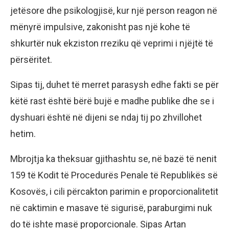
jetësore dhe psikologjisë, kur një person reagon në
mënyrë impulsive, zakonisht pas një kohe të
shkurtër nuk ekziston rreziku që veprimi i njëjtë të
përsëritet.
Sipas tij, duhet të merret parasysh edhe fakti se për
këtë rast është bërë bujë e madhe publike dhe se i
dyshuari është në dijeni se ndaj tij po zhvillohet
hetim.
Mbrojtja ka theksuar gjithashtu se, në bazë të nenit
159 të Kodit të Procedurës Penale të Republikës së
Kosovës, i cili përcakton parimin e proporcionalitetit
në caktimin e masave të sigurisë, paraburgimi nuk
do të ishte masë proporcionale. Sipas Artan