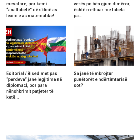
mesatare, por kemi
verës po bën gjum dimëror,
“analfabetë” që s’dinë as
është rrethuar me tabela
lexim e as matematikë!
pa...
Editorial / Bisedimet pas
Sa janë të mbrojtur
“perdeve” janë legjitime në
punëtorët e ndërtimtarisë
diplomaci, por para
sot?
nënshkrimit patjetër të
ketë...