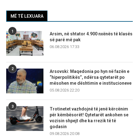
MË TË LEXUARA
1
Arsim, në shtator 4.900 nxënës të klasës
së parë më pak
06.08.2026 17:33
2
Arsovski: Maqedonia po hyn në fazën e
“hiperpolitikës”, ndërsa qytetarët po
mësohen me dështimin e institucioneve
05.08.2026 22:20
3
Trotinetet vazhdojnë të jenë kërcënim
për këmbësorët! Qytetarët ankohen se
vozisin shpejt dhe ka rrezik të të
godasin
09.08.2026 20:08