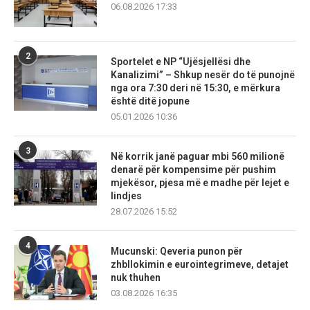
06.08.2026 17:33
2
Sportelet e NP “Ujësjellësi dhe
Kanalizimi” – Shkup nesër do të punojnë
nga ora 7:30 deri në 15:30, e mërkura
është ditë jopune
05.01.2026 10:36
3
Në korrik janë paguar mbi 560 milionë
denarë për kompensime për pushim
mjekësor, pjesa më e madhe për lejet e
lindjes
28.07.2026 15:52
4
Mucunski: Qeveria punon për
zhbllokimin e eurointegrimeve, detajet
nuk thuhen
03.08.2026 16:35