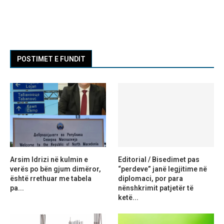
POSTIMET E FUNDIT
Arsim Idrizi në kulmin e
Editorial / Bisedimet pas
verës po bën gjum dimëror,
“perdeve” janë legjitime në
është rrethuar me tabela
diplomaci, por para
pa...
nënshkrimit patjetër të
ketë...