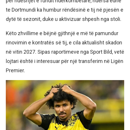
për ndeshjet e fundit ndërkombëtare, ndërsa edhe
te Dortmundi ka humbur rëndësinë e tij në pjesën e
dytë të sezonit, duke u aktivizuar shpesh nga stoli.
Këto zhvillime e bëjnë gjithnjë e më të pamundur
rinovimin e kontratës së tij, e cila aktualisht skadon
në vitin 2027. Sipas raportimeve nga Sport Bild, vetë
lojtari është i interesuar për një transferim në Ligën
Premier.