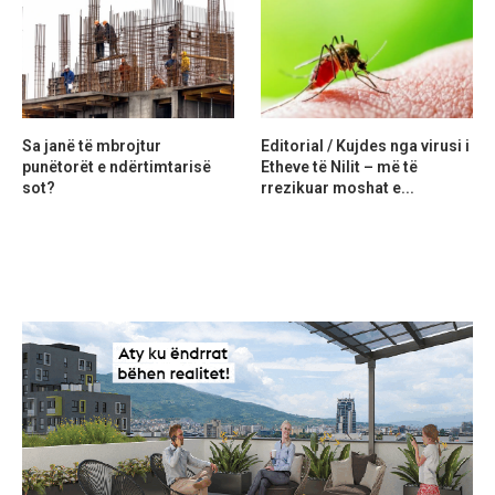
Sa janë të mbrojtur
Editorial / Kujdes nga virusi i
punëtorët e ndërtimtarisë
Etheve të Nilit – më të
sot?
rrezikuar moshat e...