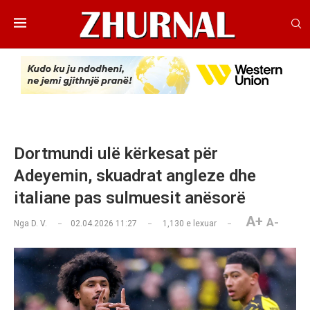
Dortmundi ulë kërkesat për
Adeyemin, skuadrat angleze dhe
italiane pas sulmuesit anësorë
A+
A-
Nga
D. V.
02.04.2026 11:27
1,130
e lexuar