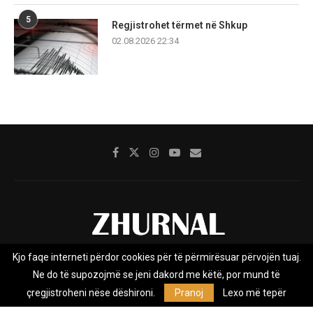
5
Regjistrohet tërmet në Shkup
02.08.2026 22:34
Kjo faqe interneti përdor cookies për të përmirësuar përvojën tuaj.
Rreth nesh
Impresumi
Marketing
Kontakt
Ne do të supozojmë se jeni dakord me këtë, por mund të
Privacy Policy
çregjistroheni nëse dëshironi.
Pranoj
Lexo më tepër
Zhurnal.mk është Agjenci e Lajmeve e pavarur, e themeluar në vitin