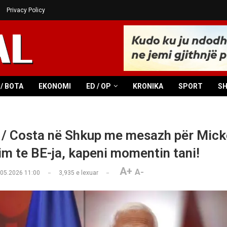
Privacy Policy
/ BOTA
EKONOMI
ED / OP
KRONIKA
SPORT
S
l / Costa në Shkup me mesazh për Mick
im te BE-ja, kapeni momentin tani!
A+
A-
.05.2026 11:00
3,935
e lexuar