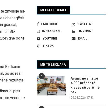
MEDIAT SOCIALE
të zhvillojë një
 me udhëheqësit
FACEBOOK
TWITTER
in gradual,
amitin BE-
INSTAGRAM
LINKEDIN
kupin dhe do të
YOUTUBE
EMAIL
TIKTOK
MË TË LEXUARA
në Ballkanin
l, po aq real
1
Arsim, në shtator
hënë rezultate.
4.900 nxënës të
klasës së parë më
imor ai pret
pak
m, por vendet e
06.08.2026 17:33