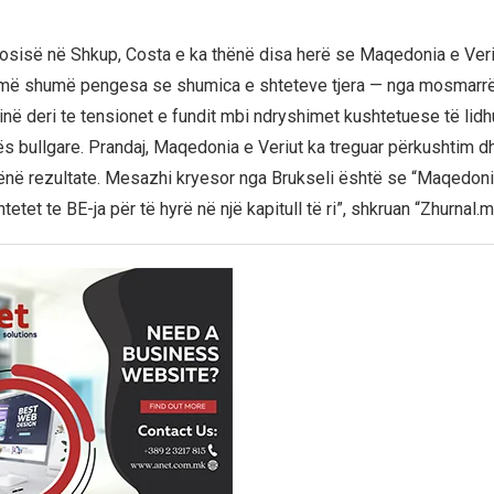
rosisë në Shkup, Costa e ka thënë disa herë se Maqedonia e Ver
 më shumë pengesa se shumica e shteteve tjera — nga mosmarrë
në deri te tensionet e fundit mbi ndryshimet kushtetuese të lidh
cës bullgare. Prandaj, Maqedonia e Veriut ka treguar përkushtim d
ënë rezultate. Mesazhi kryesor nga Brukseli është se “Maqedoni
tet te BE-ja për të hyrë në një kapitull të ri”, shkruan “Zhurnal.m