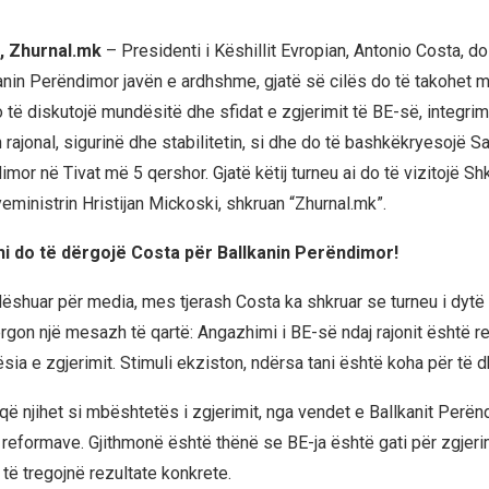
, Zhurnal.mk
– Presidenti i Këshillit Evropian, Antonio Costa, do 
kanin Perëndimor javën e ardhshme, gjatë së cilës do të takohet
 të diskutojë mundësitë dhe sfidat e zgjerimit të BE-së, integrim
rajonal, sigurinë dhe stabilitetin, si dhe do të bashkëkryesojë S
mor në Tivat më 5 qershor. Gjatë këtij turneu ai do të vizitojë Sh
eministrin Hristijan Mickoski, shkruan “Zhurnal.mk”.
 do të dërgojë Costa për Ballkanin Perëndimor!
 lëshuar për media, mes tjerash Costa ka shkruar se turneu i dytë 
gon një mesazh të qartë: Angazhimi i BE-së ndaj rajonit është rea
ia e zgjerimit. Stimuli ekziston, ndërsa tani është koha për të d
që njihet si mbështetës i zgjerimit, nga vendet e Ballkanit Perënd
 reformave. Gjithmonë është thënë se BE-ja është gati për zgjeri
 të tregojnë rezultate konkrete.