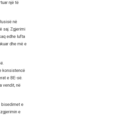
tuar një të
 Rusisë në
ë saj. Zgjerimi
kaq edhe lufta
shkuar dhe më e
ë.
he konsistencë
rat e BE-së.
 vendit, në
në bisedimet e
 zgjerimin e