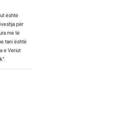
iut është
veshja për
ura me të
he tani është
a e Veriut
k”.