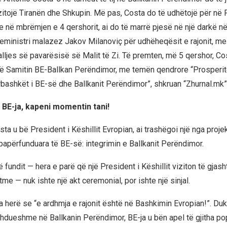
izitojë Tiranën dhe Shkupin. Më pas, Costa do të udhëtojë për në 
 në mbrëmjen e 4 qershorit, ai do të marrë pjesë në një darkë në 
yeministri malazez Jakov Milanoviç për udhëheqësit e rajonit, me 
gjalljes së pavarësisë së Malit të Zi. Të premten, më 5 qershor, Co
ë Samitin BE-Ballkan Perëndimor, me temën qendrore “Prosperit
ërbashkët i BE-së dhe Ballkanit Perëndimor”, shkruan “Zhurnal.mk”
 BE-ja, kapeni momentin tani!
ta u bë President i Këshillit Evropian, ai trashëgoi një nga proj
apërfunduara të BE-së: integrimin e Ballkanit Perëndimor.
 të fundit — hera e parë që një President i Këshillit viziton të gjas
etme — nuk ishte një akt ceremonial, por ishte një sinjal.
a herë se “e ardhmja e rajonit është në Bashkimin Evropian!”. Duke
zhdueshme në Ballkanin Perëndimor, BE-ja u bën apel të gjitha po