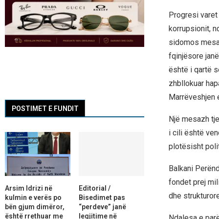
Progresi varet 
korrupsionit, 
sidomos mesazh
fqinjësore jan
është i qartë 
zhbllokuar hap
Marrëveshjen e
POSTIMET E FUNDIT
Një mesazh tje
i cili është ve
plotësisht poli
Balkani Perënd
fondet prej mi
Arsim Idrizi në
Editorial /
dhe strukturore
kulmin e verës po
Bisedimet pas
bën gjum dimëror,
“perdeve” janë
është rrethuar me
legjitime në
Ndalesa e parë 