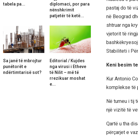
tabela pa...
diplomaci, por para
pastaj do të v
nënshkrimit
patjetër të ketë...
në Beograd dhe
shtruar nga kr
vjetorit të rin
bashkëkryesoj
Stabiliteti i P
Sa janë të mbrojtur
Editorial / Kujdes
Keni besim te
punëtorët e
nga virusi i Etheve
ndërtimtarisë sot?
të Nilit – më të
rrezikuar moshat
Kur Antonio Cos
e...
komplekse të p
Në turneu i tij
një vizitë të v
Qartë u tha dis
përçarjet e va