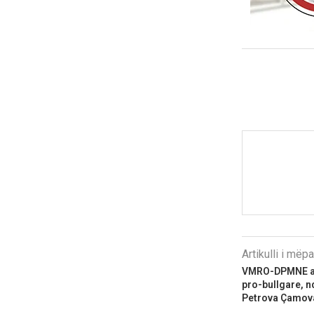
Artikulli i më
VMRO-DPMNE ak
pro-bullgare, n
Petrova Çamov