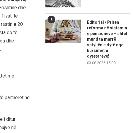
Prishtinë dhe
Tivat, të
5
Editorial / Priten
rastin e 20
reforma në sistemin
sta do të
e pensioneve – shteti
mund ta marrë
eti dhe
shtyllën e dytë nga
.
kursimet e
qytetarëve!
03.08.2026 15:00
ektet më
htë partnerët në
 i ditur
pujve në