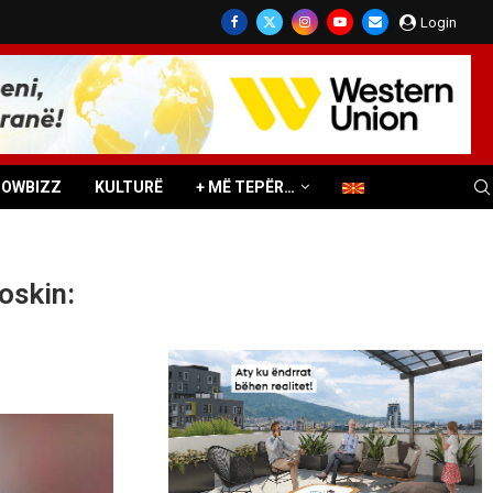
Login
HOWBIZZ
KULTURË
+ MË TEPËR…
oskin: