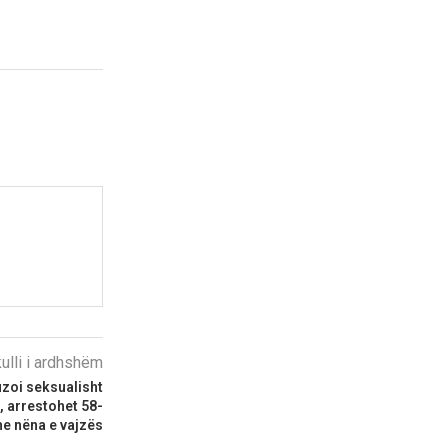
kulli i ardhshëm
oi seksualisht
, arrestohet 58-
he nëna e vajzës