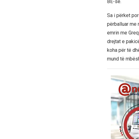
BE-së.
Sa i përket po
përballuar me
emrin me Greqi
drejtat e paki
koha për të dh
mund të mbështe