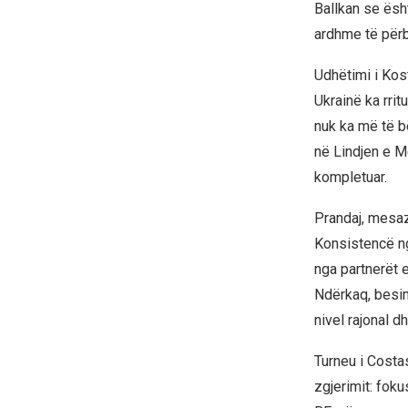
Ballkan se ësh
ardhme të përba
Udhëtimi i Kost
Ukrainë ka rrit
nuk ka më të b
në Lindjen e M
kompletuar.
Prandaj, mesaz
Konsistencë ng
nga partnerët 
Ndërkaq, besim
nivel rajonal d
Turneu i Costas
zgjerimit: fok