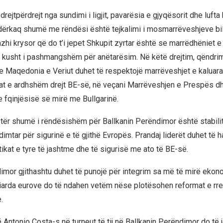
drejtpërdrejt nga sundimi i ligjit, pavarësia e gjyqësorit dhe lufta
ndërkaq shumë me rëndësi është tejkalimi i mosmarrëveshjeve bil
i krysor që do t’i jepet Shkupit zyrtar është se marrëdhëniet e
ë kusht i pashmangshëm për anëtarësim. Në këtë drejtim, qëndrim
se Maqedonia e Veriut duhet të respektojë marrëveshjet e kaluara
at e ardhshëm drejt BE-së, në veçani Marrëveshjen e Prespës d
 fqinjësisë së mirë me Bullgarinë.
tër shumë i rëndësishëm për Ballkanin Perëndimor është stabilite
ndimtar për sigurinë e të gjithë Evropës. Prandaj liderët duhet të
tikat e tyre të jashtme dhe të sigurisë me ato të BE-së.
imor gjithashtu duhet të punojë për integrim sa më të mirë ekon
liarda eurove do të ndahen vetëm nëse plotësohen reformat e r
.
Antonio Costa-s në turneut të tij në Ballkanin Perëndimor do të j