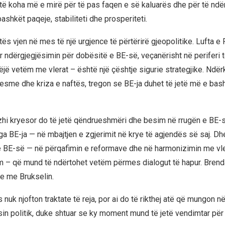
të koha më e mirë për të pas faqen e së kaluarës dhe për të ndër
shkët paqeje, stabiliteti dhe prosperiteti.
ës vjen në mes të një urgjence të përtërirë gjeopolitike. Lufta e
ur ndërgjegjësimin për dobësitë e BE-së, veçanërisht në periferi t
ëjë vetëm me vlerat – është një çështje sigurie strategjike. Ndër
esme dhe kriza e naftës, tregon se BE-ja duhet të jetë më e ba
hi kryesor do të jetë qëndrueshmëri dhe besim në rrugën e BE-s
a BE-ja — në mbajtjen e zgjerimit në krye të agjendës së saj. D
e BE-së — në përqafimin e reformave dhe në harmonizimin me vle
 – që mund të ndërtohet vetëm përmes dialogut të hapur. Brenda
he me Brukselin.
 nuk njofton traktate të reja, por ai do të rikthej atë që mungon 
usin politik, duke shtuar se ky moment mund të jetë vendimtar për