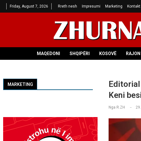
Friday, August 7, 2026
Rreth nesh
Impresumi
Marketing
Kontakt
MAQEDONI
SHQIPËRI
KOSOVË
RAJON 
Editoria
MARKETING
Keni bes
Nga
R.ZH
29