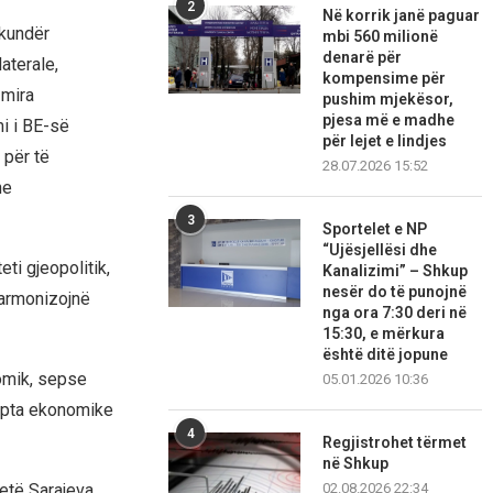
2
Në korrik janë paguar
 kundër
mbi 560 milionë
denarë për
aterale,
kompensime për
 mira
pushim mjekësor,
pjesa më e madhe
i i BE-së
për lejet e lindjes
 për të
28.07.2026 15:52
he
3
Sportelet e NP
“Ujësjellësi dhe
ti gjeopolitik,
Kanalizimi” – Shkup
nesër do të punojnë
 harmonizojnë
nga ora 7:30 deri në
15:30, e mërkura
është ditë jopune
omik, sepse
05.01.2026 10:36
repta ekonomike
4
Regjistrohet tërmet
në Shkup
etë Sarajeva,
02.08.2026 22:34