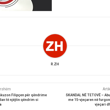
R.ZH
parshëm
Arti
uzon Filipçen për qëndrime
SKANDAL NË TETOVË – Abuz
dan të njëjtin qëndrim si
me 15-vjeçaren në furgon
a
vjeçari d