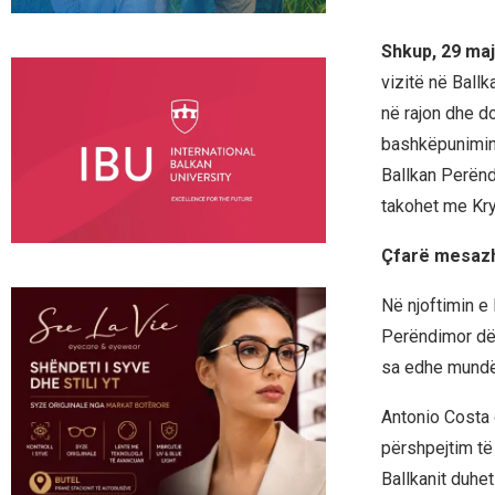
Shkup, 29 maj
vizitë në Ball
në rajon dhe do
bashkëpunimin 
Ballkan Perëndi
takohet me Kry
Çfarë mesazhi
Në njoftimin e
Perëndimor dër
sa edhe mundës
Antonio Costa 
përshpejtim të
Ballkanit duhet