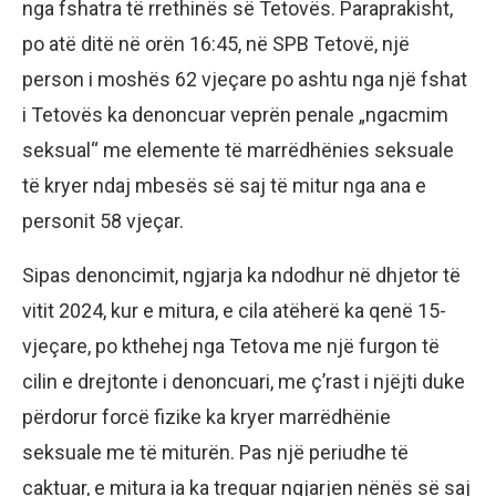
nga fshatra të rrethinës së Tetovës. Paraprakisht,
po atë ditë në orën 16:45, në SPB Tetovë, një
person i moshës 62 vjeçare po ashtu nga një fshat
i Tetovës ka denoncuar veprën penale „ngacmim
seksual“ me elemente të marrëdhënies seksuale
të kryer ndaj mbesës së saj të mitur nga ana e
personit 58 vjeçar.
​Sipas denoncimit, ngjarja ka ndodhur në dhjetor të
vitit 2024, kur e mitura, e cila atëherë ka qenë 15-
vjeçare, po kthehej nga Tetova me një furgon të
cilin e drejtonte i denoncuari, me ç’rast i njëjti duke
përdorur forcë fizike ka kryer marrëdhënie
seksuale me të miturën. Pas një periudhe të
caktuar, e mitura ia ka treguar ngjarjen nënës së saj