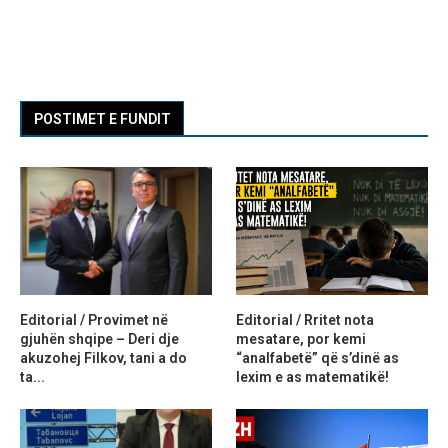
POSTIMET E FUNDIT
Editorial / Provimet në
Editorial / Rritet nota
gjuhën shqipe – Deri dje
mesatare, por kemi
akuzohej Filkov, tani a do
“analfabetë” që s’dinë as
ta...
lexim e as matematikë!