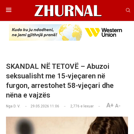
SKANDAL NË TETOVË – Abuzoi
seksualisht me 15-vjeçaren në
furgon, arrestohet 58-vjeçari dhe
nëna e vajzës
A+
A-
Nga
D. V.
29.05.2026 11:06
2,776
e lexuar