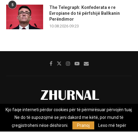
5
The Telegraph: Konfederata e re
Evropiane do të përfshijë Ballkanin
Perëndimor
10.08.2026 09:23
Kjo faqe interneti përdor cookies për të përmirësuar përvojën tuaj.
Rreth nesh
Impresumi
Marketing
Kontakt
Ne do të supozojmë se jeni dakord me këtë, por mund të
Privacy Policy
çregjistroheni nëse dëshironi.
Pranoj
Lexo më tepër
Zhurnal.mk është Agjenci e Lajmeve e pavarur, e themeluar në vitin
2009, që e mbulon Maqedoninë, Kosovën, Shqipërinë edhe lajmet