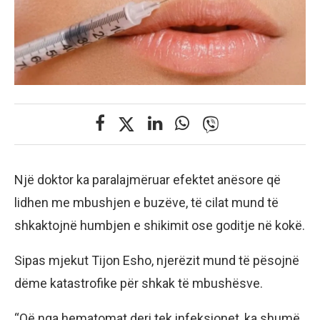
Një doktor ka paralajmëruar efektet anësore që
lidhen me mbushjen e buzëve, të cilat mund të
shkaktojnë humbjen e shikimit ose goditje në kokë.
Sipas mjekut Tijon Esho, njerëzit mund të pësojnë
dëme katastrofike për shkak të mbushësve.
“Që nga hematomat deri tek infeksionet, ka shumë