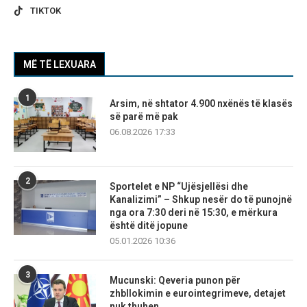
TIKTOK
MË TË LEXUARA
1
Arsim, në shtator 4.900 nxënës të klasës
së parë më pak
06.08.2026 17:33
2
Sportelet e NP “Ujësjellësi dhe
Kanalizimi” – Shkup nesër do të punojnë
nga ora 7:30 deri në 15:30, e mërkura
është ditë jopune
05.01.2026 10:36
3
Mucunski: Qeveria punon për
zhbllokimin e eurointegrimeve, detajet
nuk thuhen