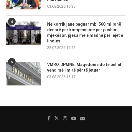
03.08.2026 16:35
4
Në korrik janë paguar mbi 560 milionë
denarë për kompensime për pushim
mjekësor, pjesa më e madhe për lejet e
lindjes
28.07.2026 15:52
5
VMRO‑DPMNE: Maqedonia do të bëhet
vend më i mirë për të jetuar
03.08.2026 16:17