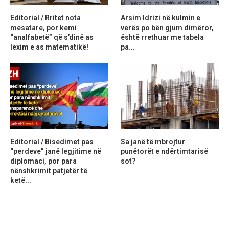
Editorial / Rritet nota
Arsim Idrizi në kulmin e
mesatare, por kemi
verës po bën gjum dimëror,
“analfabetë” që s’dinë as
është rrethuar me tabela
lexim e as matematikë!
pa...
Editorial / Bisedimet pas
Sa janë të mbrojtur
“perdeve” janë legjitime në
punëtorët e ndërtimtarisë
diplomaci, por para
sot?
nënshkrimit patjetër të
ketë...