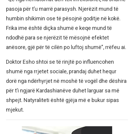
pasoja për t’u marrë parasysh. Njerëzit mund të
humbin shikimin ose të pësojnë goditje në kokë.
Frika ime është diçka shumë e keqe mund të
ndodhë para se njerëzit të mësojnë efektet
anësore, gjë për të cilën po luftoj shumë”, rrëfeu ai.
Doktor Esho shtoi se të rinjtë po influencohen
shumë nga rrjetet sociale, prandaj duhet hequr
dorë nga ndërhyrjet në moshë të vogël dhe dëshira
për t’i ngjarë Kardashianëve duhet larguar sa më
shpejt. Natyraliteti është gjëja më e bukur sipas
mjekut.