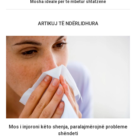
Mosha ideale për të mbetur shtatzënë
ARTIKUJ TË NDËRLIDHURA
Mos i injoroni këto shenja, paralajmërojnë probleme
shëndeti