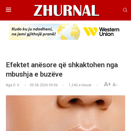
Efektet anësore që shkaktohen nga
mbushja e buzëve
A+
A-
Nga
D. V.
05.06.2026 09:06
1,243
e lexuar