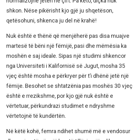
normalizojnë jetën në çift. Pa këto, diçka nuk
shkon. Nëse pikërisht kjo gjë ju shqetëson,
qetësohuni, shkenca ju del në krahë!
Nuk është e thënë që menjëherë pas disa muajve
martesë të bëni një fëmijë, pasi dhe mëmësia ka
moshën e saj ideale. Sipas një studimi shkencor
nga Universiteti i Kalifornisë së Jugut, mosha 35
vjeç është mosha e përkryer për t’i dhënë jetë një
fëmije. Besohet se shtatzënia pas moshës 30 vjeç
është e rrezikshme, por kjo gjë nuk është e
vërtetuar, përkundrazi studimet e ndryshme
vërtetojnë të kundërtën.
Në këtë kohë, femra ndihet shumë më e vendosur