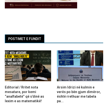
POSTIMET E FUNDIT
Editorial / Rritet nota
Arsim Idrizi në kulmin e
mesatare, por kemi
verës po bën gjum dimëror,
“analfabetë” që s’dinë as
është rrethuar me tabela
lexim e as matematikë!
pa...