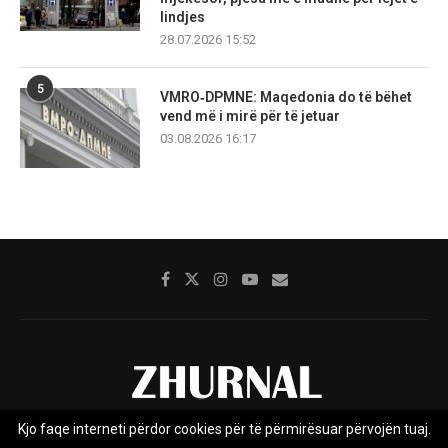
lindjes
28.07.2026 15:52
5
VMRO‑DPMNE: Maqedonia do të bëhet
vend më i mirë për të jetuar
03.08.2026 16:17
Kjo faqe interneti përdor cookies për të përmirësuar përvojën tuaj.
Rreth nesh
Impresumi
Marketing
Kontakt