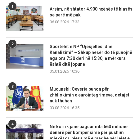
1
Arsim, në shtator 4.900 nxënës të klasës
së parë më pak
06.08.2026 17:33
2
Sportelet e NP “Ujësjellësi dhe
Kanalizimi” – Shkup nesër do të punojnë
nga ora 7:30 deri në 15:30, e mërkura
është ditë jopune
05.01.2026 10:36
3
Mucunski: Qeveria punon për
zhbllokimin e eurointegrimeve, detajet
nuk thuhen
03.08.2026 16:35
4
Në korrik janë paguar mbi 560 milionë
denarë për kompensime për pushim
mjekësor, pjesa më e madhe për lejet e