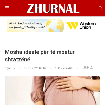
Mosha ideale për të mbetur
shtatzënë
A+
A-
Nga
D. V.
05.06.2026 09:07
1,412
e lexuar