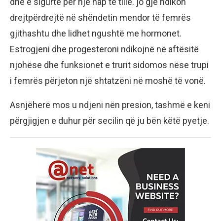
dhe e sigurtë për një hap të tillë. jo gjë ndikon
drejtpërdrejtë në shëndetin mendor të femrës
gjithashtu dhe lidhet ngushtë me hormonet.
Estrogjeni dhe progesteroni ndikojnë në aftësitë
njohëse dhe funksionet e trurit sidomos nëse trupi
i femrës përjeton një shtatzëni në moshë të vonë.
Asnjëherë mos u ndjeni nën presion, tashmë e keni
përgjigjen e duhur për secilin që ju bën këtë pyetje.