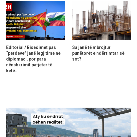
Editorial / Bisedimet pas
Sa janë të mbrojtur
“perdeve” janë legjitime në
punëtorët e ndërtimtarisë
diplomaci, por para
sot?
nënshkrimit patjetër të
ketë...