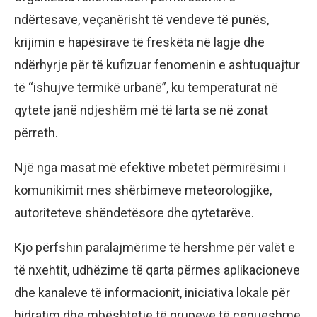
ndërtesave, veçanërisht të vendeve të punës,
krijimin e hapësirave të freskëta në lagje dhe
ndërhyrje për të kufizuar fenomenin e ashtuquajtur
të “ishujve termikë urbanë”, ku temperaturat në
qytete janë ndjeshëm më të larta se në zonat
përreth.
Një nga masat më efektive mbetet përmirësimi i
komunikimit mes shërbimeve meteorologjike,
autoriteteve shëndetësore dhe qytetarëve.
Kjo përfshin paralajmërime të hershme për valët e
të nxehtit, udhëzime të qarta përmes aplikacioneve
dhe kanaleve të informacionit, iniciativa lokale për
hidratim dhe mbështetje të grupeve të cenueshme,