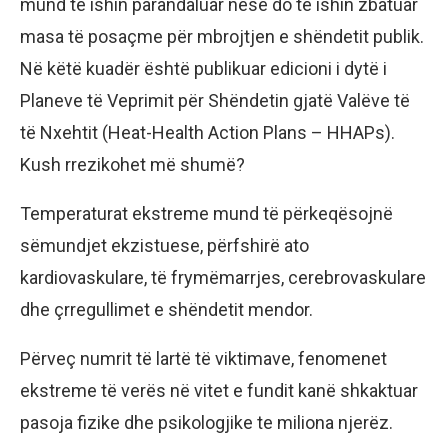
mund të ishin parandaluar nëse do të ishin zbatuar
masa të posaçme për mbrojtjen e shëndetit publik.
Në këtë kuadër është publikuar edicioni i dytë i
Planeve të Veprimit për Shëndetin gjatë Valëve të
të Nxehtit (Heat-Health Action Plans – HHAPs).
Kush rrezikohet më shumë?
Temperaturat ekstreme mund të përkeqësojnë
sëmundjet ekzistuese, përfshirë ato
kardiovaskulare, të frymëmarrjes, cerebrovaskulare
dhe çrregullimet e shëndetit mendor.
Përveç numrit të lartë të viktimave, fenomenet
ekstreme të verës në vitet e fundit kanë shkaktuar
pasoja fizike dhe psikologjike te miliona njerëz.