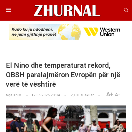
El Nino dhe temperaturat rekord,
OBSH paralajmëron Evropën për një
verë të vështirë
A+
A-
Nga
Xh M
12.06.2026 20:04
2,101
e lexuar