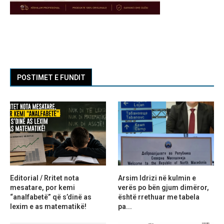
POSTIMET E FUNDIT
Editorial / Rritet nota
Arsim Idrizi në kulmin e
mesatare, por kemi
verës po bën gjum dimëror,
“analfabetë” që s’dinë as
është rrethuar me tabela
lexim e as matematikë!
pa...