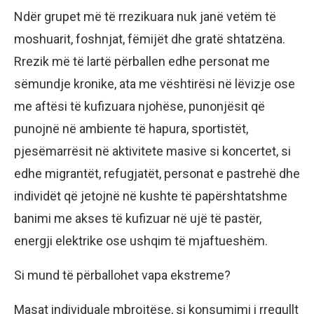
Ndër grupet më të rrezikuara nuk janë vetëm të
moshuarit, foshnjat, fëmijët dhe gratë shtatzëna.
Rrezik më të lartë përballen edhe personat me
sëmundje kronike, ata me vështirësi në lëvizje ose
me aftësi të kufizuara njohëse, punonjësit që
punojnë në ambiente të hapura, sportistët,
pjesëmarrësit në aktivitete masive si koncertet, si
edhe migrantët, refugjatët, personat e pastrehë dhe
individët që jetojnë në kushte të papërshtatshme
banimi me akses të kufizuar në ujë të pastër,
energji elektrike ose ushqim të mjaftueshëm.
Si mund të përballohet vapa ekstreme?
Masat individuale mbrojtëse, si konsumimi i rregullt