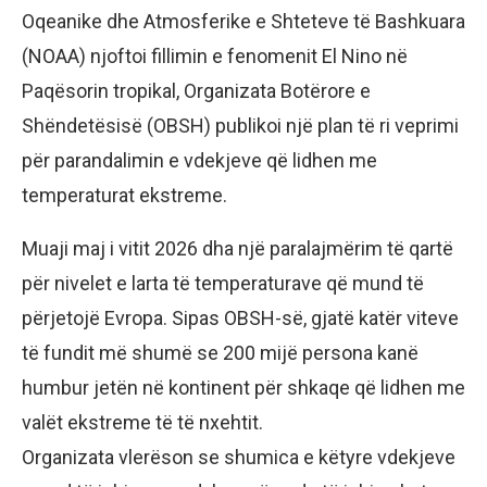
Oqeanike dhe Atmosferike e Shteteve të Bashkuara
(NOAA) njoftoi fillimin e fenomenit El Nino në
Paqësorin tropikal, Organizata Botërore e
Shëndetësisë (OBSH) publikoi një plan të ri veprimi
për parandalimin e vdekjeve që lidhen me
temperaturat ekstreme.
Muaji maj i vitit 2026 dha një paralajmërim të qartë
për nivelet e larta të temperaturave që mund të
përjetojë Evropa. Sipas OBSH-së, gjatë katër viteve
të fundit më shumë se 200 mijë persona kanë
humbur jetën në kontinent për shkaqe që lidhen me
valët ekstreme të të nxehtit.
Organizata vlerëson se shumica e këtyre vdekjeve