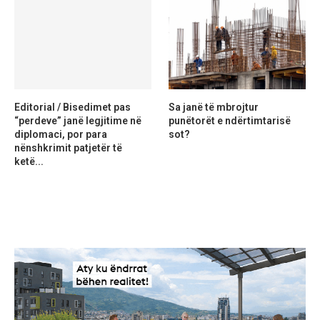
Editorial / Bisedimet pas
Sa janë të mbrojtur
“perdeve” janë legjitime në
punëtorët e ndërtimtarisë
diplomaci, por para
sot?
nënshkrimit patjetër të
ketë...