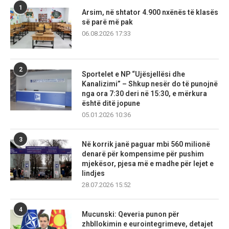
1
Arsim, në shtator 4.900 nxënës të klasës
së parë më pak
06.08.2026 17:33
2
Sportelet e NP “Ujësjellësi dhe
Kanalizimi” – Shkup nesër do të punojnë
nga ora 7:30 deri në 15:30, e mërkura
është ditë jopune
05.01.2026 10:36
3
Në korrik janë paguar mbi 560 milionë
denarë për kompensime për pushim
mjekësor, pjesa më e madhe për lejet e
lindjes
28.07.2026 15:52
4
Mucunski: Qeveria punon për
zhbllokimin e eurointegrimeve, detajet