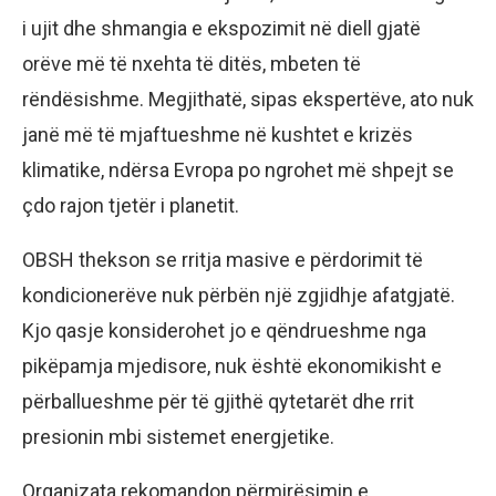
i ujit dhe shmangia e ekspozimit në diell gjatë
orëve më të nxehta të ditës, mbeten të
rëndësishme. Megjithatë, sipas ekspertëve, ato nuk
janë më të mjaftueshme në kushtet e krizës
klimatike, ndërsa Evropa po ngrohet më shpejt se
çdo rajon tjetër i planetit.
OBSH thekson se rritja masive e përdorimit të
kondicionerëve nuk përbën një zgjidhje afatgjatë.
Kjo qasje konsiderohet jo e qëndrueshme nga
pikëpamja mjedisore, nuk është ekonomikisht e
përballueshme për të gjithë qytetarët dhe rrit
presionin mbi sistemet energjetike.
Organizata rekomandon përmirësimin e