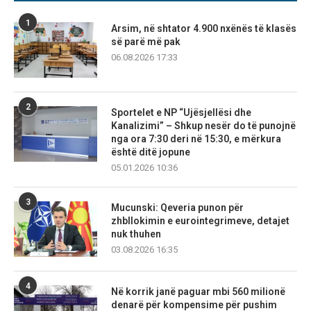
1
Arsim, në shtator 4.900 nxënës të klasës
së parë më pak
06.08.2026 17:33
2
Sportelet e NP “Ujësjellësi dhe
Kanalizimi” – Shkup nesër do të punojnë
nga ora 7:30 deri në 15:30, e mërkura
është ditë jopune
05.01.2026 10:36
3
Mucunski: Qeveria punon për
zhbllokimin e eurointegrimeve, detajet
nuk thuhen
03.08.2026 16:35
4
Në korrik janë paguar mbi 560 milionë
denarë për kompensime për pushim