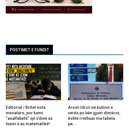
POSTIMET E FUNDIT
Editorial / Rritet nota
Arsim Idrizi në kulmin e
mesatare, por kemi
verës po bën gjum dimëror,
“analfabetë” që s’dinë as
është rrethuar me tabela
lexim e as matematikë!
pa...