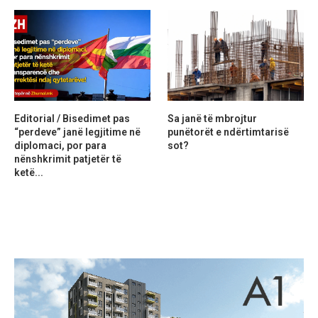
Editorial / Bisedimet pas
Sa janë të mbrojtur
“perdeve” janë legjitime në
punëtorët e ndërtimtarisë
diplomaci, por para
sot?
nënshkrimit patjetër të
ketë...