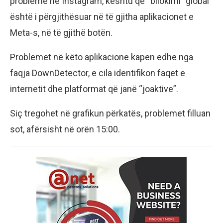
probleme në Instagram, kështu që “bllokimi” global
është i përgjithësuar në të gjitha aplikacionet e
Meta-s, në të gjithë botën.
Problemet në këto aplikacione kapen edhe nga
faqja DownDetector, e cila identifikon faqet e
internetit dhe platformat që janë “joaktive”.
Siç tregohet në grafikun përkatës, problemet filluan
sot, afërsisht në orën 15:00.