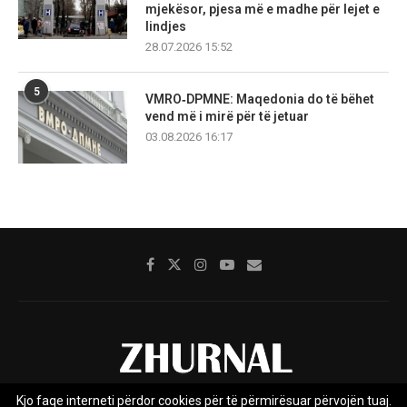
mjekësor, pjesa më e madhe për lejet e
lindjes
28.07.2026 15:52
5
VMRO‑DPMNE: Maqedonia do të bëhet
vend më i mirë për të jetuar
03.08.2026 16:17
Kjo faqe interneti përdor cookies për të përmirësuar përvojën tuaj.