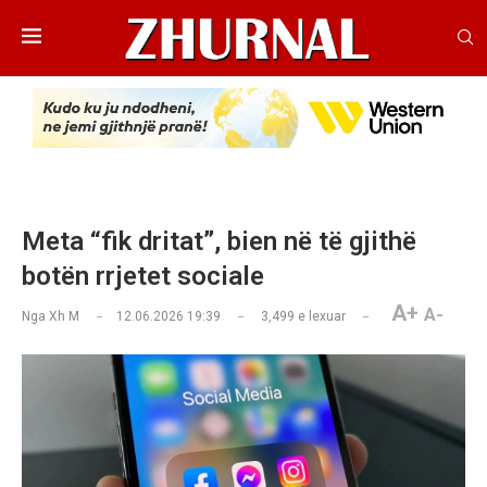
Meta “fik dritat”, bien në të gjithë
botën rrjetet sociale
A+
A-
Nga
Xh M
12.06.2026 19:39
3,499
e lexuar