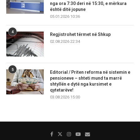
nga ora 7:30 deri në 15:30, e mërkura
është ditë jopune
05.01.2026 10:36
4
Regjistrohet tërmet në Shkup
02.08.2026 22:34
5
Editorial / Priten reforma në sistemin e
pensioneve – shteti mund ta marrë
shtyllën e dytë nga kursimet e
qytetarëve!
03.08.2026 15:00