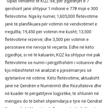
“Sipas vendimit të KQZ-së, për zgjedhjet e 7
qershorit janë shtypur 1 milionë e 778 mijë e 300
fletëvotime. Nga ky numër, 1,605,000 fletëvotime
janë të planifikuara për votimin në vendvotimet e
rregullta; 19,450 për votimin me kusht; 13,500
fletëvotime rezervë; dhe 3,500 për votimin e
personave me nevoja të veçanta. Edhe në këto
zgjedhje, si në të kaluarën, KQZ ka shtypur më pak
fletëvotime se numri i përgjithshëm i votuesve dhe
kjo mbështetet në analizat e pjesëmarrjes së
qytetarëve në votime. Këto fletëvotime, aktualisht
janë në Qendrën e Numërimit dhe Rezultateve dhe
në kuadër të përgatitjeve logjistike, të shtunën në
mëngjes do të bëhet shpërndarja e tyre në Qendrat