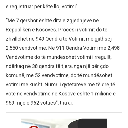
e regjistruar për këtë lloj votimi”.
“Më 7 qershor është dita e zgjedhjeve në
Republikën e Kosovës. Procesi i votimit do të
zhvillohet në 949 Qendra të Votimit me gjithsej
2,550 vendvotime. Në 911 Qendra Votimi me 2,498
Vendvotime do të mundësohet votimi i rregullt,
ndërkaq në 38 qendra të tjera, nga një për çdo
komunë, me 52 vendvotime, do të mundësohet
votimi me kusht. Numri i qytetarëve me të drejtë
vote në vendvotime në Kosovë është 1 milionë e
959 mijë e 962 votues”, tha ai.