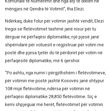
Komunale të Numërimit dhe nga aty të dielën në
mëngjes në Qendra të Votimit”, tha Elezi.
Ndërkaq, duke folur për votimin jashtë vendit, Elezi
tregoi se fletëvotimet tashmë janë nisur për tu
dërguar në përfaqësi diplomatike, një pjesë janë
shpërndarë për votuesit e regjistruar për votim me
postë dhe pjesa tjetër do të përdoret për votim në
përfaqësitë diplomatike, më 6 qershor.
“Po ashtu, nga numri i përgjithshëm i fletëvotimeve,
për votimin me postë jashtë Kosovës janë shtypur
108 mijë fletëvotime, ndërsa për votimin në
përfaqësi diplomatike 28,850 fletëvotime. Siç e
kemi shpjeguar më herët, fletëvotimet për votimin