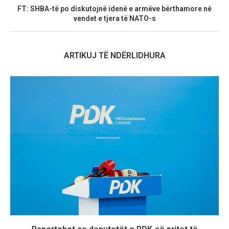
FT: SHBA-të po diskutojnë idenë e armëve bërthamore në
vendet e tjera të NATO-s
ARTIKUJ TË NDËRLIDHURA