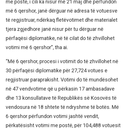
me postë, i cili ka nisur më 21 maj dhe përfundon
më 6 qershor, janë dërguar në adresa të votuesve
të regjistruar, ndërkaq fletëvotimet dhe materialet
tjera zgjedhore janë nisur për tu dërguar në
përfaqësi diplomatike, në të cilat do të zhvillohet
votimi më 6 qershor”, tha ai.
“Më 6 qershor, procesi i votimit do të zhvillohet në
30 përfaqësi diplomatike për 27,724 votues e
regjistruar paraprakisht. Votimi do të mundësohet
në 47 vendvotime që u përkasin 17 ambasadave
dhe 13 konsullatave të Republikës së Kosovës të
vendosura në 18 shtete të ndryshme të botës. Më
6 qershor përfundon votimi jashtë vendit,
përkatësisht votimi me postë, për 104,488 votuesit