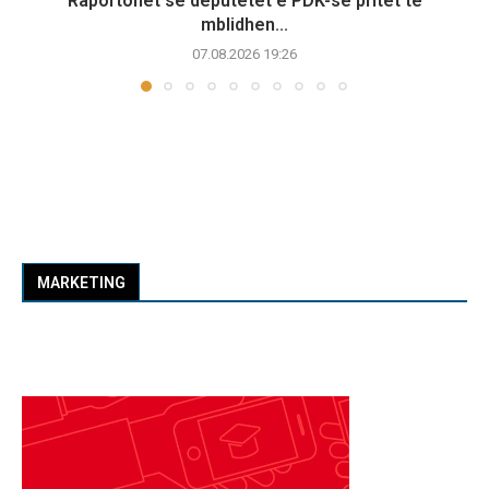
Raportohet se deputetët e PDK-së pritet të
mblidhen...
07.08.2026 19:26
MARKETING