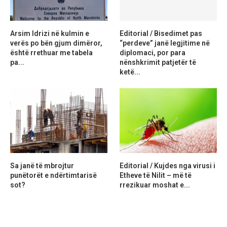
Arsim Idrizi në kulmin e
Editorial / Bisedimet pas
verës po bën gjum dimëror,
“perdeve” janë legjitime në
është rrethuar me tabela
diplomaci, por para
pa...
nënshkrimit patjetër të
ketë...
Sa janë të mbrojtur
Editorial / Kujdes nga virusi i
punëtorët e ndërtimtarisë
Etheve të Nilit – më të
sot?
rrezikuar moshat e...