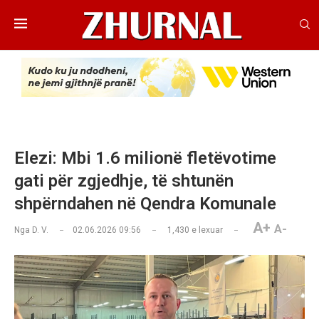
Elezi: Mbi 1.6 milionë fletëvotime
gati për zgjedhje, të shtunën
shpërndahen në Qendra Komunale
A+
A-
Nga
D. V.
02.06.2026 09:56
1,430
e lexuar