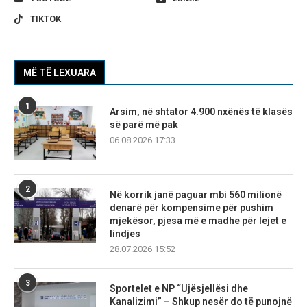
TIKTOK
MË TË LEXUARA
1
Arsim, në shtator 4.900 nxënës të klasës
së parë më pak
06.08.2026 17:33
2
Në korrik janë paguar mbi 560 milionë
denarë për kompensime për pushim
mjekësor, pjesa më e madhe për lejet e
lindjes
28.07.2026 15:52
3
Sportelet e NP “Ujësjellësi dhe
Kanalizimi” – Shkup nesër do të punojnë