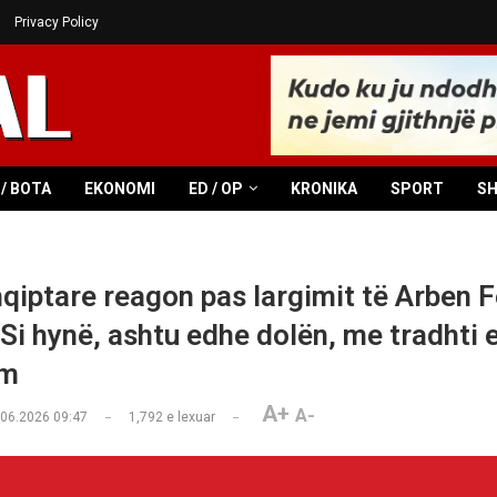
Privacy Policy
/ BOTA
EKONOMI
ED / OP
KRONIKA
SPORT
S
hqiptare reagon pas largimit të Arben F
 Si hynë, ashtu edhe dolën, me tradhti 
ëm
A+
A-
.06.2026 09:47
1,792
e lexuar