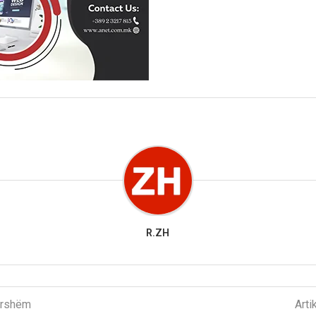
R.ZH
parshëm
Arti