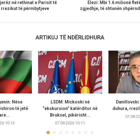
jerëz në rethinat e Parisit të
Elezi: Mbi 1.6 milionë fle
ezikut të përmbytjeve​​​​​​
zgjedhje, të shtunën shpërn
ARTIKUJ TË NDËRLIDHURA
genin: Nëse
LSDM: Mickoski në
Danillovski
hiron të jetë
“ekskursion” katërditor në
duhura, rrezi
re...
Bruksel, pikërisht...
07.08.2
26 10:13
07.08.2026 10:11