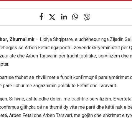
hor, Zhurnal.mk
– Lidhja Shqiptare, e udhëhequr nga Zijadin Sel
ëheqjes së Arben Fetait nga posti i zëvendëskryeministrit për Q
zuar atë dhe Arben Taravarin për tradhti politike, servilizëm dhe 
ptar.
artisë thuhet se zhvillimet e fundit konfirmojnë paralajmërimet q
 parë lidhur me angazhimin politik të Fetait dhe Taravarit.
 njeh. Si hynë, ashtu edhe dolën, me tradhti e servilizëm. E vërtet
konfirmua gjithçka që ne thamë dy vite më parë dhe këtë nuk e b
 vetë, Arben Fetai dhe Arben Taravari, me gojën dhe shkrimet e tyr