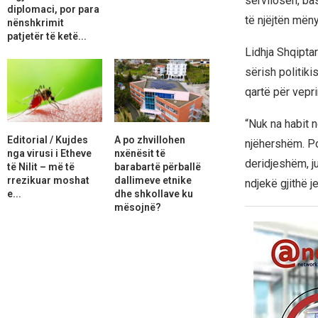
servilosën, ba
diplomaci, por para
të njëjtën mëny
nënshkrimit
patjetër të ketë...
Lidhja Shqipta
sërish politiki
qartë për vepri
“Nuk na habit 
Editorial / Kujdes
A po zhvillohen
njëhershëm. Po
nga virusi i Etheve
nxënësit të
deridjeshëm, ju
të Nilit – më të
barabartë përballë
rrezikuar moshat
dallimeve etnike
ndjekë gjithë j
e...
dhe shkollave ku
mësojnë?