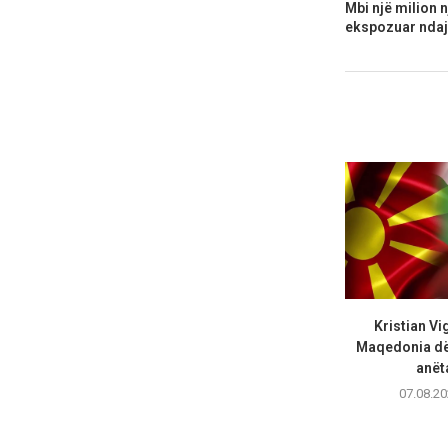
Mbi një milion n
ekspozuar ndaj rr
Kristian Vi
Maqedonia dës
anëta
07.08.20