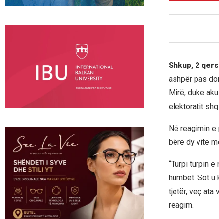
Shkup, 2 qers
ashpër pas dor
Mirë, duke aku
elektoratit shqi
Në reagimin e p
bërë dy vite më
“Turpi turpin e
humbet. Sot u 
tjetër, veç ata
reagim.