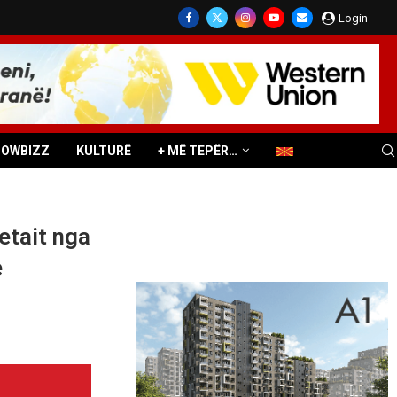
Login
HOWBIZZ
KULTURË
+ MË TEPËR…
etait nga
e