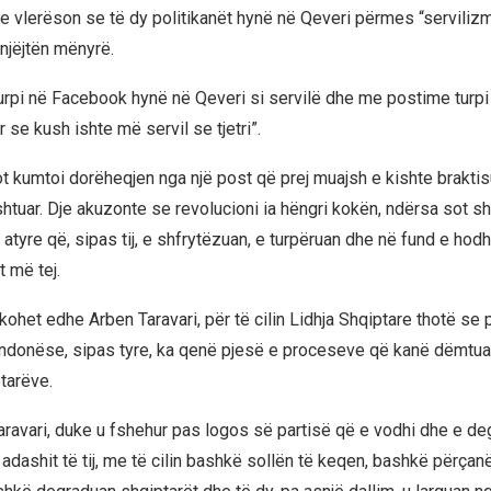
re vlerëson se të dy politikanët hynë në Qeveri përmes “servilizm
 njëjtën mënyrë.
rpi në Facebook hynë në Qeveri si servilë dhe me postime turpi 
r se kush ishte më servil se tjetri”.
ot kumtoi dorëheqjen nga një post që prej muajsh e kishte braktis
ashtuar. Dje akuzonte se revolucioni ia hëngri kokën, ndërsa sot s
 atyre që, sipas tij, e shfrytëzuan, e turpëruan dhe në fund e hodh
t më tej.
kohet edhe Arben Taravari, për të cilin Lidhja Shqiptare thotë se p
ik, ndonëse, sipas tyre, ka qenë pjesë e proceseve që kanë dëmtu
ptarëve.
Taravari, duke u fshehur pas logos së partisë që e vodhi dhe e degr
t adashit të tij, me të cilin bashkë sollën të keqen, bashkë përçan