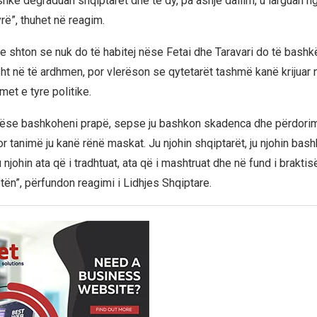
shkë degraduan shqiptarët dhe të dy, pa asnjë dallim, u larguan n
rë”, thuhet në reagim.
re shton se nuk do të habitej nëse Fetai dhe Taravari do të bash
sht në të ardhmen, por vlerëson se qytetarët tashmë kanë krijuar 
met e tyre politike.
nëse bashkoheni prapë, sepse ju bashkon skadenca dhe përdorim
r tanimë ju kanë rënë maskat. Ju njohin shqiptarët, ju njohin bas
 njohin ata që i tradhtuat, ata që i mashtruat dhe në fund i braktisët
etën”, përfundon reagimi i Lidhjes Shqiptare.