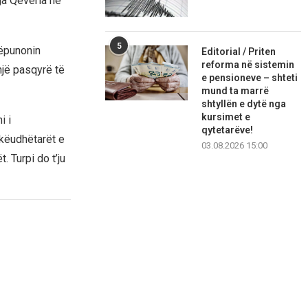
ga Qeveria në
5
këpunonin
Editorial / Priten
reforma në sistemin
një pasqyrë të
e pensioneve – shteti
mund ta marrë
shtyllën e dytë nga
kursimet e
i i
qytetarëve!
hkëudhëtarët e
03.08.2026 15:00
. Turpi do t’ju