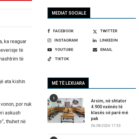
MEDIAT SOCIALE
FACEBOOK
TWITTER
INSTAGRAM
LINKEDIN
a, ka reaguar
everisje të
YOUTUBE
EMAIL
mashtrim të
TIKTOK
ë ata kishin
MË TË LEXUARA
1
Arsim, në shtator
a vonon, por nuk
4.900 nxënës të
ëri askush
klasës së parë më
pak
e”, thuhet në
06.08.2026 17:33