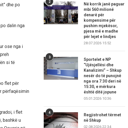
2
Në korrik janë paguar
it” dhe po
mbi 560 milionë
denarë për
kompensime për
po dalin nga
pushim mjekësor,
pjesa më e madhe
për lejet e lindjes
28.07.2026 15:52
ur ose nga i
hpreh
3
Sportelet e NP
ën si të
“Ujësjellësi dhe
Kanalizimi” – Shkup
nesër do të punojnë
nga ora 7:30 deri në
o flet për
15:30, e mërkura
ar përfaqësimin
është ditë jopune
05.01.2026 10:36
adoi, i flet
4
Regjistrohet tërmet
ë, bashkë u
në Shkup
02.08.2026 22:34