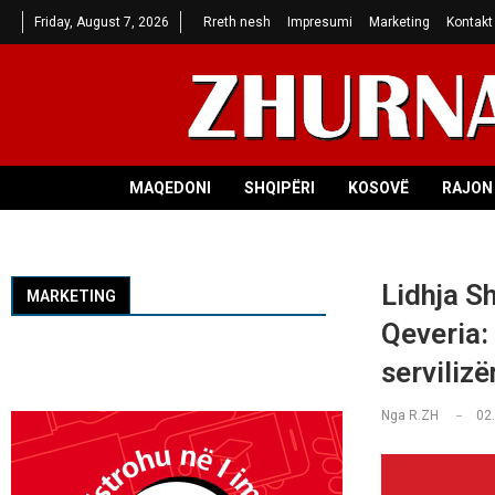
Friday, August 7, 2026
Rreth nesh
Impresumi
Marketing
Kontakt
MAQEDONI
SHQIPËRI
KOSOVË
RAJON 
Lidhja S
MARKETING
Qeveria:
serviliz
Nga
R.ZH
02