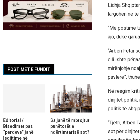
Lidhja Shqipta
largohen në të
“Me postime tu
ajo, duke garua
“Arben Fetai s
cili ishte përj
mirënjohje ndaj
POSTIMET E FUNDIT
pavlerë”, thuhe
Në reagim kriti
dinjitet polit
politik të shqi
Editorial /
Sa janë të mbrojtur
“Tjetri, Arben 
Bisedimet pas
punëtorët e
sot për dinjite
“perdeve” janë
ndërtimtarisë sot?
legjitime në