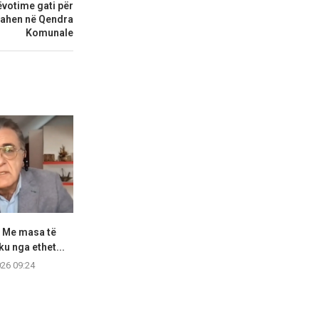
tëvotime gati për
dahen në Qendra
Komunale
: Me masa të
Disa pjesë të Shkupit sot pa ujë
Mëngjes i nxhe
ku nga ethet...
dhe...
zjarr
026 09:24
07.08.2026 09:06
07.08.2