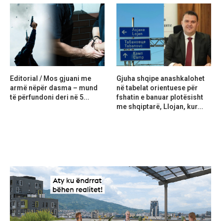
Editorial / Mos gjuani me
Gjuha shqipe anashkalohet
armë nëpër dasma – mund
në tabelat orientuese për
të përfundoni deri në 5...
fshatin e banuar plotësisht
me shqiptarë, Llojan, kur...