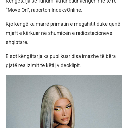
Këngëtarja se fundmi ka lanëaur këngën me të re
“Move On”, raporton IndeksOnline.
Kjo këngë ka marrë primatin e megahitit duke qenë
mjaft e kërkuar në shumicën e radiostacioneve
shqiptare.
E sot këngëtarja ka publikuar disa imazhe të bëra
gjatë realizimit të këtij videoklipit.