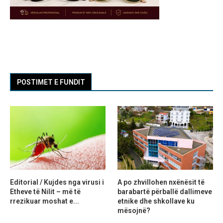
POSTIMET E FUNDIT
Editorial / Kujdes nga virusi i
A po zhvillohen nxënësit të
Etheve të Nilit – më të
barabartë përballë dallimeve
rrezikuar moshat e...
etnike dhe shkollave ku
mësojnë?