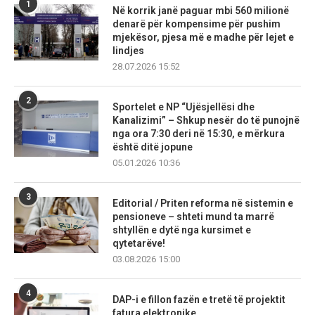
1
Në korrik janë paguar mbi 560 milionë
denarë për kompensime për pushim
mjekësor, pjesa më e madhe për lejet e
lindjes
28.07.2026 15:52
2
Sportelet e NP “Ujësjellësi dhe
Kanalizimi” – Shkup nesër do të punojnë
nga ora 7:30 deri në 15:30, e mërkura
është ditë jopune
05.01.2026 10:36
3
Editorial / Priten reforma në sistemin e
pensioneve – shteti mund ta marrë
shtyllën e dytë nga kursimet e
qytetarëve!
03.08.2026 15:00
4
DAP-i e fillon fazën e tretë të projektit
fatura elektronike