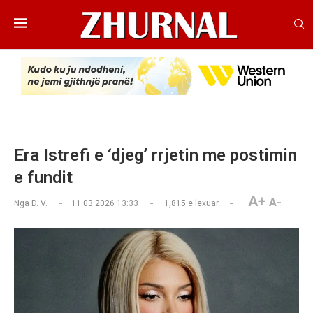
Era Istrefi e ‘djeg’ rrjetin me postimin
e fundit
A+
A-
Nga
D. V.
11.03.2026 13:33
1,815
e lexuar